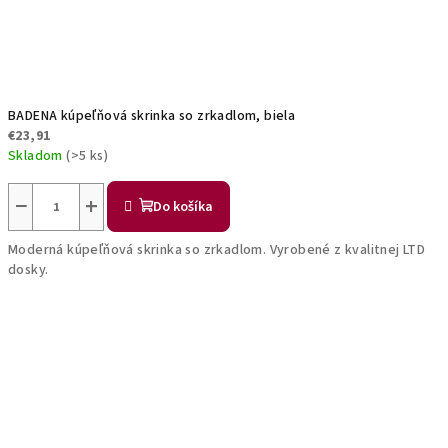
BADENA kúpeľňová skrinka so zrkadlom, biela
€23,91
Skladom
(>5 ks)
−
+
Do košíka
Moderná kúpeľňová skrinka so zrkadlom. Vyrobené z kvalitnej LTD
dosky.