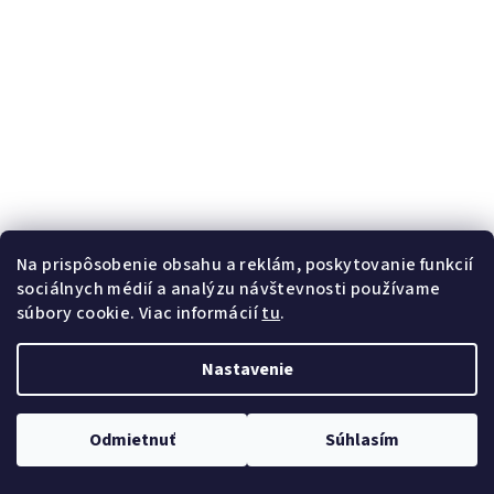
Na prispôsobenie obsahu a reklám, poskytovanie funkcií
sociálnych médií a analýzu návštevnosti používame
R008 regál dub sonoma
súbory cookie. Viac informácií
tu
.
€75,63
Na ceste
Nastavenie
−
+
Do košíka
Odmietnuť
Súhlasím
kvalitná LTD doska, vhodný do úzkych priestorov, univerzálne
dvierka, Rozmery (ŠxVxH) : 39x180x35 cm