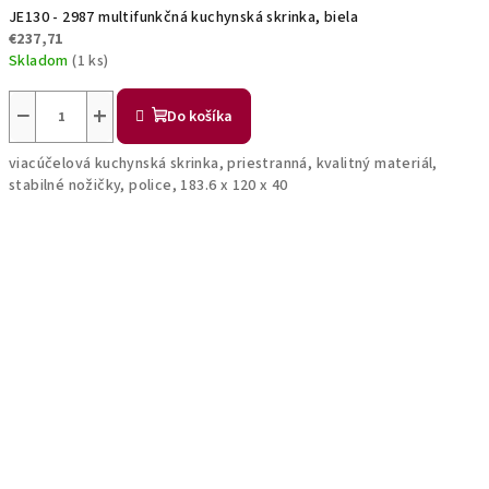
JE130 - 2987 multifunkčná kuchynská skrinka, biela
€237,71
Skladom
(1 ks)
−
+
Do košíka
viacúčelová kuchynská skrinka, priestranná, kvalitný materiál,
stabilné nožičky, police, 183.6 x 120 x 40