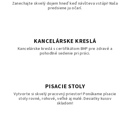
Zanechajte skvelý dojem hneď keď návšteva vstúpi! Naša
predsiene ju očarí.
KANCELÁRSKE KRESLÁ
Kancelárske kreslá s certifikátom BHP pre zdravé a
pohodlné sedenie pri práci.
PISACIE STOLY
Vytvorte si skvelý pracovný priestor! Ponúkame písacie
stoly rovné, rohové, veľké aj malé. Desiatky kusov
skladom!