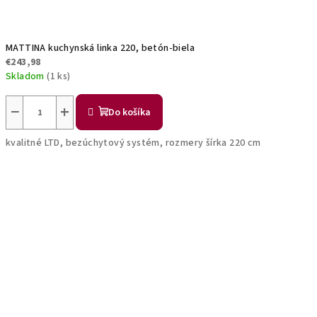
MATTINA kuchynská linka 220, betón-biela
€243,98
Skladom
(1 ks)
−
+
Do košíka
kvalitné LTD, bezúchytový systém, rozmery šírka 220 cm