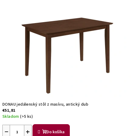
DONAU jedálenský stôl z masívu, antický dub
€51,81
Skladom
(>5 ks)
−
+
Do košíka