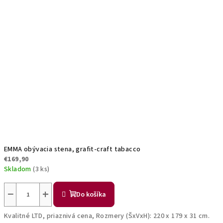
EMMA obývacia stena, grafit-craft tabacco
€169,90
Skladom
(3 ks)
−
+
Do košíka
Kvalitné LTD, priaznivá cena, Rozmery (ŠxVxH): 220 x 179 x 31 cm.