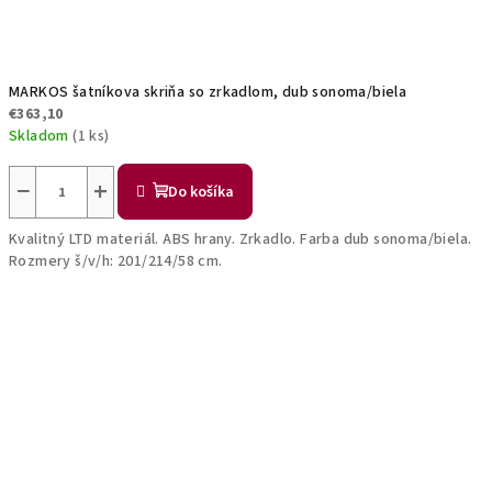
MARKOS šatníkova skriňa so zrkadlom, dub sonoma/biela
€363,10
Skladom
(1 ks)
−
+
Do košíka
Kvalitný LTD materiál. ABS hrany. Zrkadlo. Farba dub sonoma/biela.
Rozmery š/v/h: 201/214/58 cm.