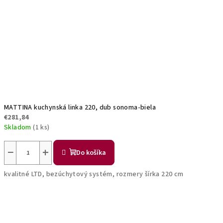
MATTINA kuchynská linka 220, dub sonoma-biela
€281,84
Skladom
(1 ks)
−
+
Do košíka
kvalitné LTD, bezúchytový systém, rozmery šírka 220 cm