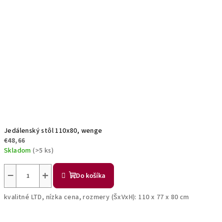
Jedálenský stôl 110x80, wenge
€48,66
Skladom
(>5 ks)
−
+
Do košíka
kvalitné LTD, nízka cena, rozmery (ŠxVxH): 110 x 77 x 80 cm