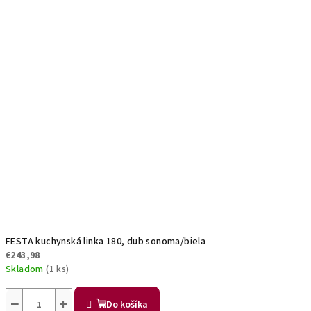
FESTA kuchynská linka 180, dub sonoma/biela
€243,98
Skladom
(1 ks)
−
+
Do košíka