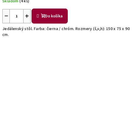
Skladom
(4 ks)
−
+
Do košíka
Jedálenský stôl. Farba: čierna / chróm. Rozmery (š,v,h): 150 x 75 x 90
cm.