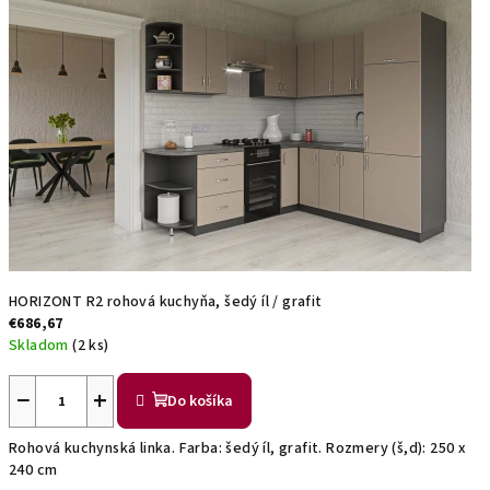
HORIZONT R2 rohová kuchyňa, šedý íl / grafit
€686,67
Skladom
(2 ks)
−
+
Do košíka
Rohová kuchynská linka. Farba: šedý íl, grafit. Rozmery (š,d): 250 x
240 cm