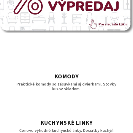
V
i
t
a
j
t
KOMODY
e
Praktické komody so zásuvkami aj dvierkami. Stovky
kusov skladom.
v
N
a
j
l
KUCHYNSKÉ LINKY
a
Cenovo výhodné kuchynské linky. Desiatky kuchýň