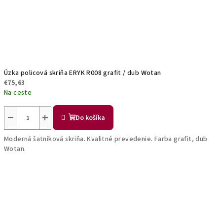
Úzka policová skriňa ERYK R008 grafit / dub Wotan
€75,63
Na ceste
−
+
Do košíka
Moderná šatníková skriňa. Kvalitné prevedenie. Farba grafit, dub
Wotan.