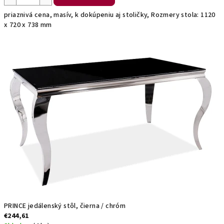
priaznivá cena, masív, k dokúpeniu aj stoličky, Rozmery stola: 1120
x 720 x 738 mm
PRINCE jedálenský stôl, čierna / chróm
€244,61