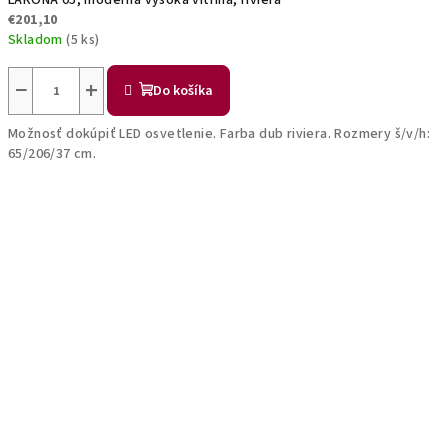
LARONA 05, moderná vysoká vitrína, riviera
€201,10
Skladom
(5 ks)
−
+
Do košíka
Možnosť dokúpiť LED osvetlenie. Farba dub riviera. Rozmery š/v/h:
65/206/37 cm.