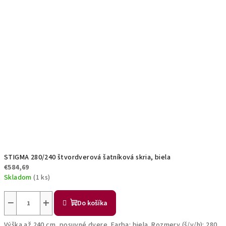
STIGMA 280/240 štvordverová šatníková skria, biela
€584,69
Skladom
(1 ks)
−
+
Do košíka
Výška až 240 cm, posuvné dvere. Farba: biela. Rozmery (š/v/h): 280