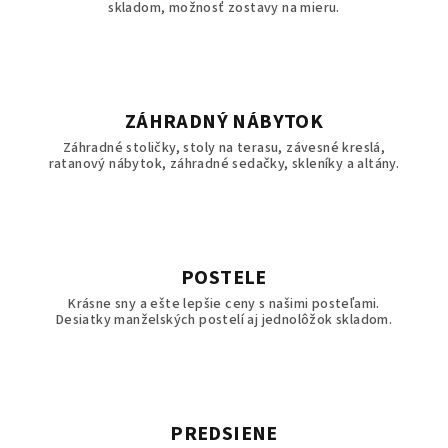
skladom, možnosť zostavy na mieru.
c
n
e
j
š
ZÁHRADNÝ NÁBYTOK
o
Záhradné stoličky, stoly na terasu, závesné kreslá,
ratanový nábytok, záhradné sedačky, skleníky a altány.
m
n
á
b
y
POSTELE
t
Krásne sny a ešte lepšie ceny s našimi posteľami.
Desiatky manželských postelí aj jednolôžok skladom.
k
u
S
K
!
PREDSIENE