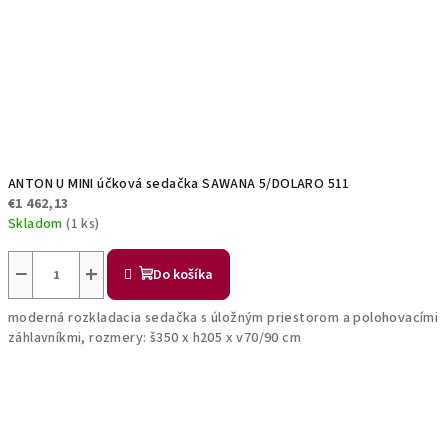
ANTON U MINI účková sedačka SAWANA 5/DOLARO 511
€1 462,13
Skladom
(1 ks)
−
+
Do košíka
moderná rozkladacia sedačka s úložným priestorom a polohovacími
záhlavníkmi, rozmery: š350 x h205 x v70/90 cm