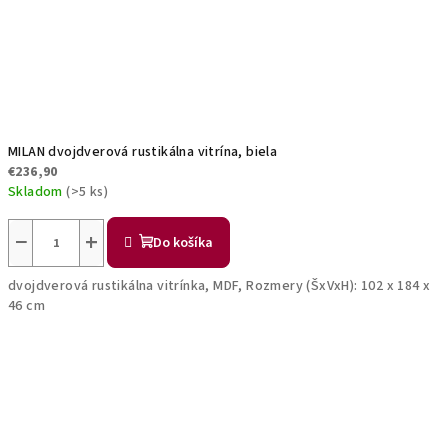
MILAN dvojdverová rustikálna vitrína, biela
€236,90
Skladom
(>5 ks)
−
+
Do košíka
dvojdverová rustikálna vitrínka, MDF, Rozmery (ŠxVxH): 102 x 184 x
46 cm