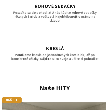
ROHOVÉ SEDAČKY
Posaďte sa do pohodlia! U nás kúpite rohové sedačky
rôznych farieb a veľkostí. Najobľúbenejšie máme na
sklade.
KRESLÁ
Ponúkame kreslá od jednoduchých kresielok, až po
komfortné ušiaky. Nájdite si to svoje a užite si pohodlie!
Naše HITY
NÁŠ HIT
NÁŠ HIT
NÁŠ HIT
NÁŠ HIT
NÁŠ HIT
NÁŠ HIT
NÁŠ HIT
NÁŠ HIT
NÁŠ HIT
NÁŠ HIT
NÁŠ HIT
NÁŠ HIT
NÁŠ HIT
NÁŠ HIT
NÁŠ HIT
NÁŠ HIT
NÁŠ HIT
NÁŠ HIT
NÁŠ HIT
NÁŠ HIT
NÁŠ HIT
NÁŠ HIT
NÁŠ HIT
NÁŠ HIT