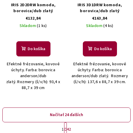
IRIS 2D2DRW komoda,
IRIS 3D1DRW komoda,
borovica/dub zlatý
borovica/dub zlatý
€132,84
€163,84
Skladom
(1 ks)
Skladom
(4 ks)
Do košíka
Do košíka
Efektné frézovanie, kovové
Efektné frézovanie, kovové
úchyty. Farba: borovica
úchyty. Farba: borovica
anderson/dub
anderson/dub zlatý. Rozmery
zlatý. Rozmery (š/v/h): 93,4 x
(š/v/h): 137,6 x 88,7 x 39 cm.
88,7 x 39 cm
Načítať 24 ďalších
S
1
42
t