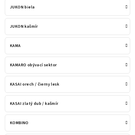
JUKON biela
JUKON kašmír
KAMA
KAMARO obývací sektor
KASAI orech / čierny lesk
KASAI zlatý dub / kašmír
KOMBINO