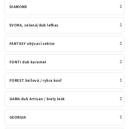
DIAMOND
EVORA, zelená/dub lefkas
FANTASY obývací sektor
FONTI dub karamel
FOREST béžová / rybia kosť
GAMA dub Artisan / biely lesk
GEORGIA