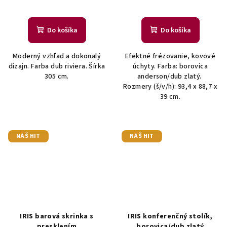
Do košíka
Do košíka
Moderný vzhľad a dokonalý
Efektné frézovanie, kovové
dizajn. Farba dub riviera. Šírka
úchyty. Farba: borovica
305 cm.
anderson/dub zlatý.
Rozmery (š/v/h): 93,4 x 88,7 x
39 cm.
NÁŠ HIT
NÁŠ HIT
IRIS barová skrinka s
IRIS konferenčný stolík,
presklením
borovica/dub zlatý