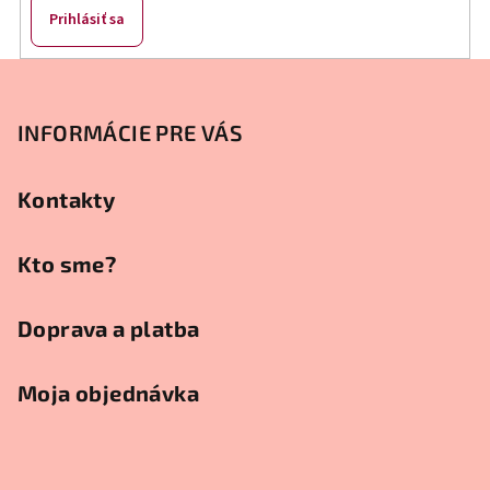
Prihlásiť sa
Z
á
p
INFORMÁCIE PRE VÁS
ä
t
Kontakty
i
e
Kto sme?
Doprava a platba
Moja objednávka