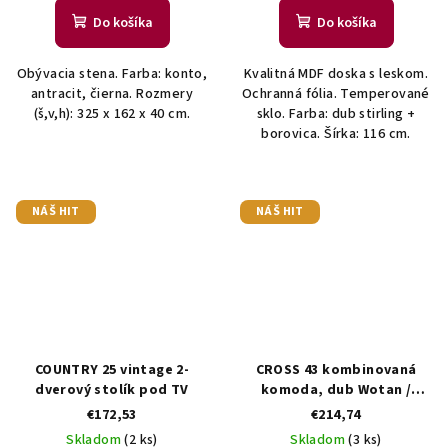
Do košíka
Do košíka
Obývacia stena. Farba: konto,
Kvalitná MDF doska s leskom.
antracit, čierna. Rozmery
Ochranná fólia. Temperované
(š,v,h): 325 x 162 x 40 cm.
sklo. Farba: dub stirling +
borovica. Šírka: 116 cm.
NÁŠ HIT
NÁŠ HIT
COUNTRY 25 vintage 2-
CROSS 43 kombinovaná
dverový stolík pod TV
komoda, dub Wotan /
čierna
€172,53
€214,74
Skladom
(2 ks)
Skladom
(3 ks)