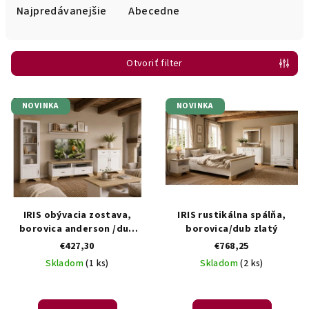
e
Najpredávanejšie
Abecedne
n
i
Otvoriť filter
e
p
V
r
NOVINKA
NOVINKA
ý
o
p
d
i
u
s
k
p
t
r
IRIS obývacia zostava,
IRIS rustikálna spálňa,
o
o
borovica anderson /dub
borovica/dub zlatý
v
zlatý.
€427,30
€768,25
d
Skladom
(1 ks)
Skladom
(2 ks)
u
k
t