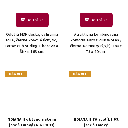
Do košíka
Do košíka
Odolná MDF doska, ochranná
Atraktívna kombinovaná
fólia, čierne kovové úchytky.
komoda. Farba: dub Wotan /
Farba: dub stirling + borovica.
čierna. Rozmery (š,v,h): 180 x
Šírka: 163 cm.
78 x 40 cm.
NÁŠ HIT
NÁŠ HIT
INDIANA II obývacia stena,
INDIANA II TV stolík I-09,
jaseň tmavý (4+6+9+11)
jaseň tmavý