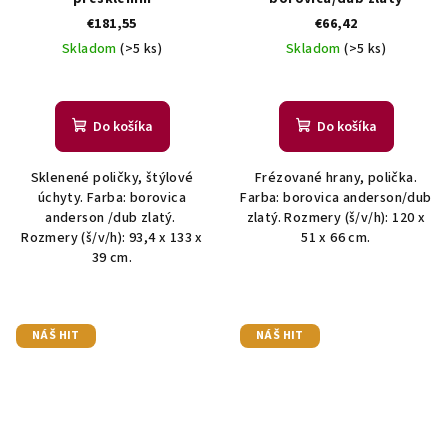
€181,55
€66,42
Skladom
(>5 ks)
Skladom
(>5 ks)
Do košíka
Do košíka
Sklenené poličky, štýlové
Frézované hrany, polička.
úchyty. Farba: borovica
Farba: borovica anderson/dub
anderson /dub zlatý.
zlatý. Rozmery (š/v/h): 120 x
Rozmery (š/v/h): 93,4 x 133 x
51 x 66 cm.
39 cm.
NÁŠ HIT
NÁŠ HIT