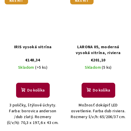
NÁŠ HIT
NÁŠ HIT
IRIS vysoká vitrína
LARONA 05, moderná
vysoká vitrína, riviera
€148,34
€201,10
Skladom
(>5 ks)
Skladom
(5 ks)
Do košíka
Do košíka
3 poličky, štýlové úchyty.
Možnosť dokúpiť LED
Farba: borovica anderson
osvetlenie. Farba dub riviera.
/dub zlatý. Rozmery
Rozmery š/v/h: 65/206/37 cm.
(š/v/h): 70,3 x 197,6 x 43 cm.