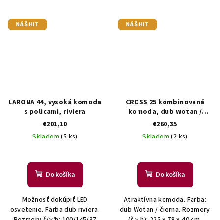
NÁŠ HIT
NÁŠ HIT
LARONA 44, vysoká komoda
CROSS 25 kombinovaná
s policami, riviera
komoda, dub Wotan /
čierna
€201,10
€260,35
Skladom
(5 ks)
Skladom
(2 ks)
Do košíka
Do košíka
Možnosť dokúpiť LED
Atraktívna komoda. Farba:
osvetenie. Farba dub riviera.
dub Wotan / čierna. Rozmery
Rozmery š/v/h: 100/145/37
(š,v,h): 225 x 78 x 40 cm.