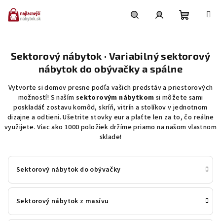
Prejsť
na
obsah
Nákupn
Hľadať
Prihlásenie
Sektorový nábytok · Variabilný sektorový
košík
nábytok do obývačky a spálne
Vytvorte si domov presne podľa vašich predstáv a priestorových
možností! S naším
sektorovým nábytkom
si môžete sami
poskladáť zostavu komôd, skríň, vitrín a stolíkov v jednotnom
dizajne a odtieni. Ušetrite stovky eur a plaťte len za to, čo reálne
využijete. Viac ako 1000 položiek držíme priamo na našom vlastnom
sklade!
Sektorový nábytok do obývačky
Sektorový nábytok z masívu