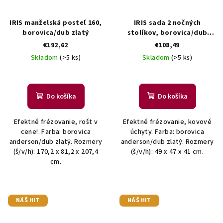
IRIS manželská posteľ 160,
IRIS sada 2 nočných
borovica/dub zlatý
stolíkov, borovica/dub
zlatý
€192,62
€108,49
Skladom
(>5 ks)
Skladom
(>5 ks)
Do košíka
Do košíka
Efektné frézovanie, rošt v
Efektné frézovanie, kovové
cene!. Farba: borovica
úchyty. Farba: borovica
anderson/dub zlatý. Rozmery
anderson/dub zlatý. Rozmery
(š/v/h): 170,2 x 81,2 x 207,4
(š/v/h): 49 x 47 x 41 cm.
cm.
NÁŠ HIT
NÁŠ HIT