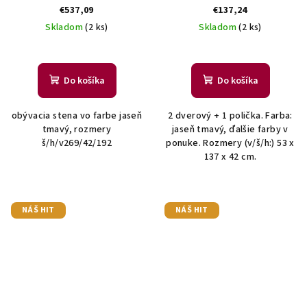
€537,09
€137,24
Skladom
(2 ks)
Skladom
(2 ks)
Do košíka
Do košíka
obývacia stena vo farbe jaseň
2 dverový + 1 polička. Farba:
tmavý, rozmery
jaseň tmavý, ďalšie farby v
š/h/v269/42/192
ponuke. Rozmery (v/š/h:) 53 x
137 x 42 cm.
NÁŠ HIT
NÁŠ HIT