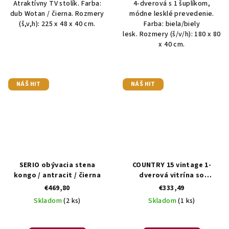
Atraktívny TV stolík. Farba:
4-dverová s 1 šuplíkom,
dub Wotan / čierna. Rozmery
módne lesklé prevedenie.
(š,v,h): 225 x 48 x 40 cm.
Farba: biela/biely
lesk. Rozmery (š/v/h): 180 x 80
x 40 cm.
NÁŠ HIT
NÁŠ HIT
SERIO obývacia stena
COUNTRY 15 vintage 1-
kongo / antracit / čierna
dverová vitrína so
zásuvkami
€469,80
€333,49
Skladom
(2 ks)
Skladom
(1 ks)