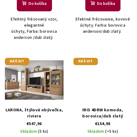
Do košíka
Do košíka
o
v
Efektný frézovaný vzor,
Efektné frézovanie, kovové
elegantné
úchyty. Farba: borovica
úchyty, Farba: borovica
anderson/dub zlatý.
anderson /dub zlatý.
NÁŠ HIT
NÁŠ HIT
LARONA, štýlová obývačka,
IRIS 4DRW komoda,
riviera
borovica/dub zlatý
€547,96
€154,98
Skladom
(5 ks)
Skladom
(>5 ks)