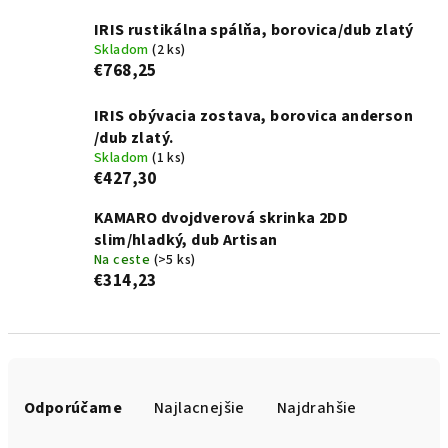
IRIS rustikálna spálňa, borovica/dub zlatý
Skladom
(2 ks)
€768,25
IRIS obývacia zostava, borovica anderson
/dub zlatý.
Skladom
(1 ks)
€427,30
KAMARO dvojdverová skrinka 2DD
slim/hladký, dub Artisan
Na ceste
(>5 ks)
€314,23
R
a
Odporúčame
Najlacnejšie
Najdrahšie
d