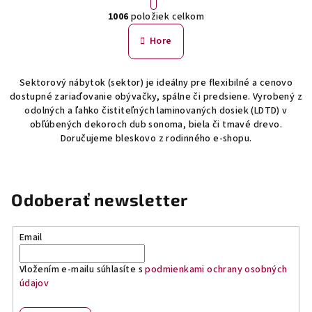
O
r
1006
položiek celkom
á
v
n
l
Hore
k
á
o
d
v
Sektorový nábytok (sektor) je ideálny pre flexibilné a cenovo
a
a
dostupné zariaďovanie obývačky, spálne či predsiene. Vyrobený z
n
c
odolných a ľahko čistiteľných laminovaných dosiek (LDTD) v
i
i
obľúbených dekoroch dub sonoma, biela či tmavé drevo.
e
e
Doručujeme bleskovo z rodinného e-shopu.
p
r
v
Odoberať newsletter
k
y
v
Email
ý
p
Vložením e-mailu súhlasíte s
podmienkami ochrany osobných
i
údajov
s
u