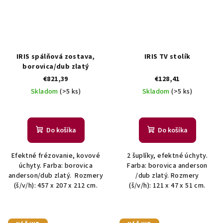
IRIS spálňová zostava,
IRIS TV stolík
borovica/dub zlatý
€821,39
€128,41
Skladom
(>5 ks)
Skladom
(>5 ks)
Do košíka
Do košíka
Efektné frézovanie, kovové
2 šuplíky, efektné úchyty.
úchyty. Farba: borovica
Farba: borovica anderson
anderson/dub zlatý. Rozmery
/dub zlatý. Rozmery
(š/v/h): 457 x 207 x 212 cm.
(š/v/h): 121 x 47 x 51 cm.