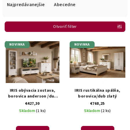
e
Najpredávanejšie
Abecedne
n
i
Otvoriť filter
e
p
V
r
NOVINKA
NOVINKA
ý
o
p
d
i
u
s
k
p
t
r
IRIS obývacia zostava,
IRIS rustikálna spálňa,
o
o
borovica anderson /dub
borovica/dub zlatý
v
zlatý.
€427,30
€768,25
d
Skladom
(1 ks)
Skladom
(2 ks)
u
k
t