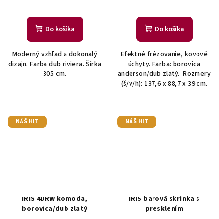
Do košíka
Do košíka
Moderný vzhľad a dokonalý
Efektné frézovanie, kovové
dizajn. Farba dub riviera. Šírka
úchyty. Farba: borovica
305 cm.
anderson/dub zlatý. Rozmery
(š/v/h): 137,6 x 88,7 x 39 cm.
NÁŠ HIT
NÁŠ HIT
IRIS 4DRW komoda,
IRIS barová skrinka s
borovica/dub zlatý
presklením