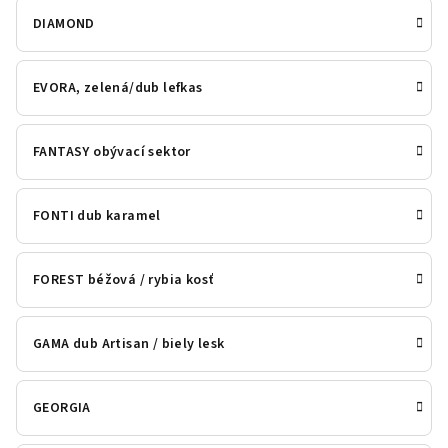
DIAMOND
EVORA, zelená/dub lefkas
FANTASY obývací sektor
FONTI dub karamel
FOREST béžová / rybia kosť
GAMA dub Artisan / biely lesk
GEORGIA