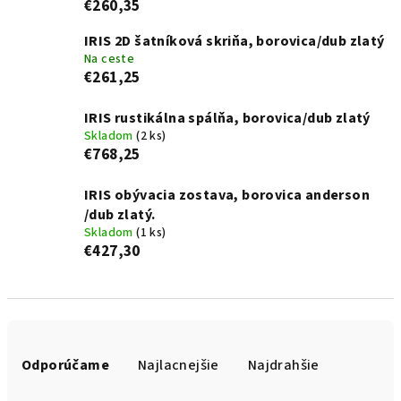
€260,35
IRIS 2D šatníková skriňa, borovica/dub zlatý
Na ceste
€261,25
IRIS rustikálna spálňa, borovica/dub zlatý
Skladom
(2 ks)
€768,25
IRIS obývacia zostava, borovica anderson
/dub zlatý.
Skladom
(1 ks)
€427,30
R
a
Odporúčame
Najlacnejšie
Najdrahšie
d