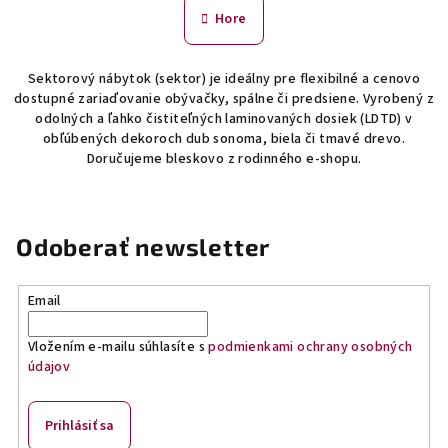
n
l
Hore
k
á
o
d
v
Sektorový nábytok (sektor) je ideálny pre flexibilné a cenovo
a
a
dostupné zariaďovanie obývačky, spálne či predsiene. Vyrobený z
n
c
odolných a ľahko čistiteľných laminovaných dosiek (LDTD) v
i
i
obľúbených dekoroch dub sonoma, biela či tmavé drevo.
e
e
Doručujeme bleskovo z rodinného e-shopu.
p
r
v
Odoberať newsletter
k
y
v
Email
ý
p
Vložením e-mailu súhlasíte s
podmienkami ochrany osobných
i
údajov
s
u
Prihlásiť sa