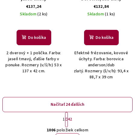
€137,24
€132,84
Skladom
(2 ks)
Skladom
(1 ks)
Do košíka
Do košíka
2 dverový + 1 polička. Farba:
Efektné frézovanie, kovové
jaseň tmavý, ďalšie farby v
úchyty. Farba: borovica
ponuke. Rozmery (v/š/h:) 53 x
anderson/dub
137 x 42 cm.
zlatý. Rozmery (š/v/h): 93,4 x
88,7 x 39 cm
Načítať 24 ďalších
S
1
42
t
O
r
1006
položiek celkom
á
v