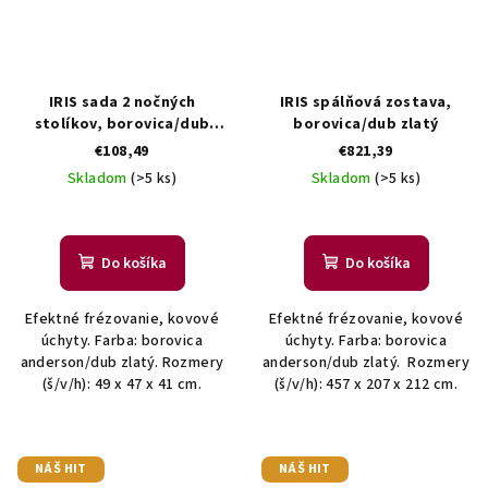
IRIS sada 2 nočných
IRIS spálňová zostava,
stolíkov, borovica/dub
borovica/dub zlatý
zlatý
€108,49
€821,39
Skladom
(>5 ks)
Skladom
(>5 ks)
Do košíka
Do košíka
Efektné frézovanie, kovové
Efektné frézovanie, kovové
úchyty. Farba: borovica
úchyty. Farba: borovica
anderson/dub zlatý. Rozmery
anderson/dub zlatý. Rozmery
(š/v/h): 49 x 47 x 41 cm.
(š/v/h): 457 x 207 x 212 cm.
NÁŠ HIT
NÁŠ HIT