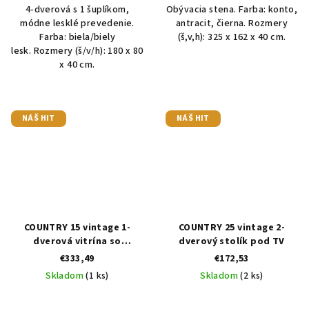
4-dverová s 1 šuplíkom,
Obývacia stena. Farba: konto,
módne lesklé prevedenie.
antracit, čierna. Rozmery
Farba: biela/biely
(š,v,h): 325 x 162 x 40 cm.
lesk. Rozmery (š/v/h): 180 x 80
x 40 cm.
NÁŠ HIT
NÁŠ HIT
COUNTRY 15 vintage 1-
COUNTRY 25 vintage 2-
dverová vitrína so
dverový stolík pod TV
zásuvkami
€333,49
€172,53
Skladom
(1 ks)
Skladom
(2 ks)