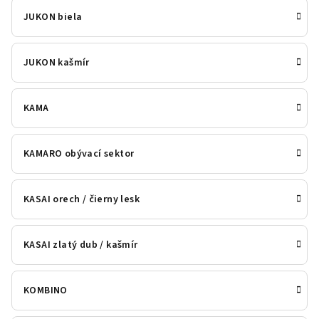
JUKON biela
JUKON kašmír
KAMA
KAMARO obývací sektor
KASAI orech / čierny lesk
KASAI zlatý dub / kašmír
KOMBINO