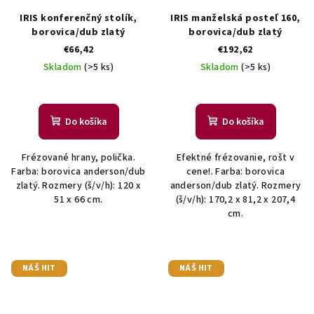
IRIS konferenčný stolík,
IRIS manželská posteľ 160,
borovica/dub zlatý
borovica/dub zlatý
€66,42
€192,62
Skladom
(>5 ks)
Skladom
(>5 ks)
Do košíka
Do košíka
Frézované hrany, polička.
Efektné frézovanie, rošt v
Farba: borovica anderson/dub
cene!. Farba: borovica
zlatý. Rozmery (š/v/h): 120 x
anderson/dub zlatý. Rozmery
51 x 66 cm.
(š/v/h): 170,2 x 81,2 x 207,4
cm.
NÁŠ HIT
NÁŠ HIT