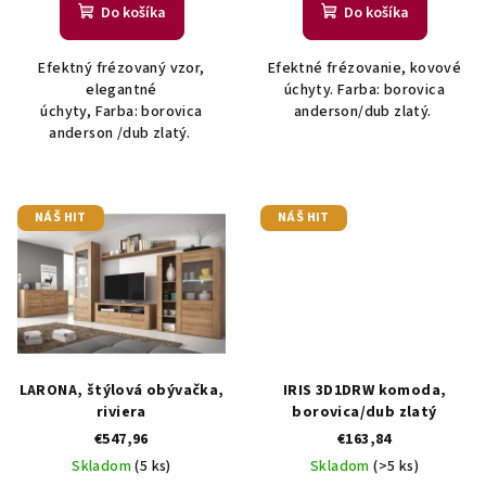
Do košíka
Do košíka
o
v
Efektný frézovaný vzor,
Efektné frézovanie, kovové
elegantné
úchyty. Farba: borovica
úchyty, Farba: borovica
anderson/dub zlatý.
anderson /dub zlatý.
NÁŠ HIT
NÁŠ HIT
LARONA, štýlová obývačka,
IRIS 3D1DRW komoda,
riviera
borovica/dub zlatý
€547,96
€163,84
Skladom
(5 ks)
Skladom
(>5 ks)