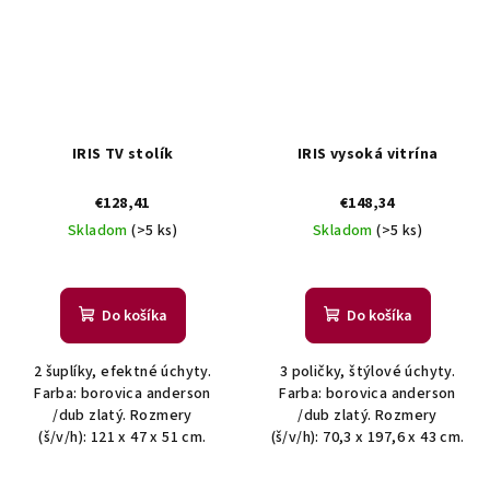
IRIS TV stolík
IRIS vysoká vitrína
€128,41
€148,34
Skladom
(>5 ks)
Skladom
(>5 ks)
Do košíka
Do košíka
2 šuplíky, efektné úchyty.
3 poličky, štýlové úchyty.
Farba: borovica anderson
Farba: borovica anderson
/dub zlatý. Rozmery
/dub zlatý. Rozmery
(š/v/h): 121 x 47 x 51 cm.
(š/v/h): 70,3 x 197,6 x 43 cm.