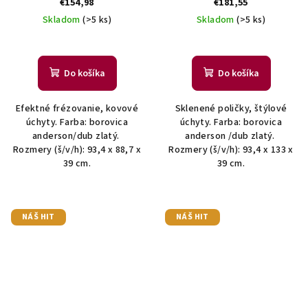
€154,98
€181,55
Skladom
(>5 ks)
Skladom
(>5 ks)
Do košíka
Do košíka
Efektné frézovanie, kovové
Sklenené poličky, štýlové
úchyty. Farba: borovica
úchyty. Farba: borovica
anderson/dub zlatý.
anderson /dub zlatý.
Rozmery (š/v/h): 93,4 x 88,7 x
Rozmery (š/v/h): 93,4 x 133 x
39 cm.
39 cm.
NÁŠ HIT
NÁŠ HIT