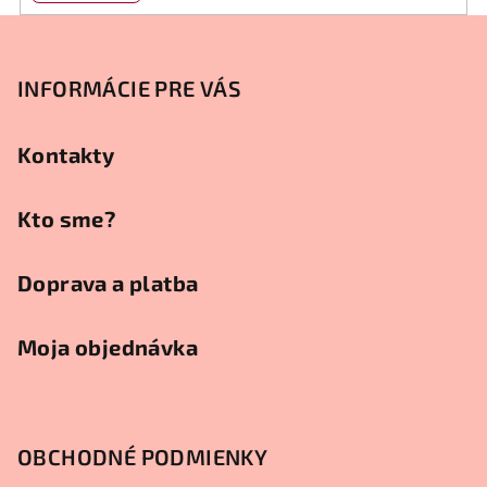
Z
á
p
INFORMÁCIE PRE VÁS
ä
t
Kontakty
i
e
Kto sme?
Doprava a platba
Moja objednávka
OBCHODNÉ PODMIENKY