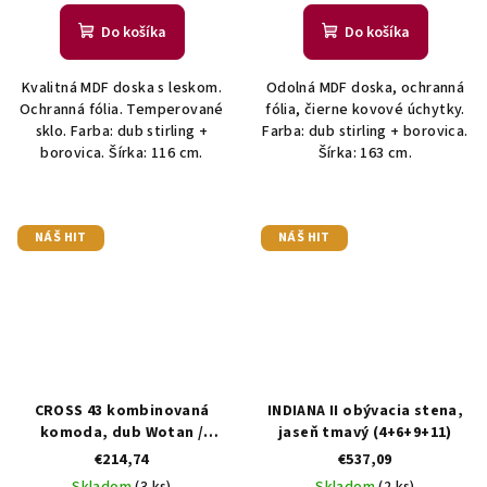
Do košíka
Do košíka
Kvalitná MDF doska s leskom.
Odolná MDF doska, ochranná
Ochranná fólia. Temperované
fólia, čierne kovové úchytky.
sklo. Farba: dub stirling +
Farba: dub stirling + borovica.
borovica. Šírka: 116 cm.
Šírka: 163 cm.
NÁŠ HIT
NÁŠ HIT
CROSS 43 kombinovaná
INDIANA II obývacia stena,
komoda, dub Wotan /
jaseň tmavý (4+6+9+11)
čierna
€214,74
€537,09
Skladom
(3 ks)
Skladom
(2 ks)