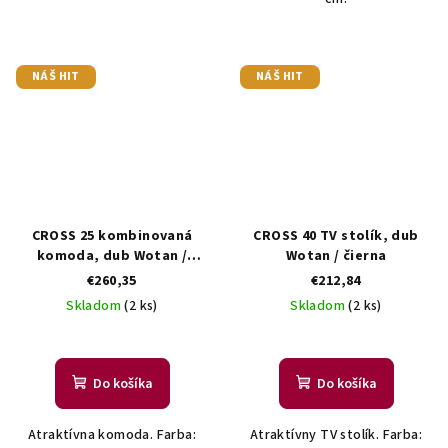
NÁŠ HIT
NÁŠ HIT
CROSS 25 kombinovaná
CROSS 40 TV stolík, dub
komoda, dub Wotan /
Wotan / čierna
čierna
€260,35
€212,84
Skladom
(2 ks)
Skladom
(2 ks)
Do košíka
Do košíka
Atraktívna komoda. Farba:
Atraktívny TV stolík. Farba: