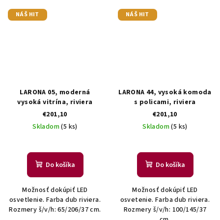
NÁŠ HIT
NÁŠ HIT
LARONA 05, moderná
LARONA 44, vysoká komoda
vysoká vitrína, riviera
s policami, riviera
€201,10
€201,10
Skladom
(5 ks)
Skladom
(5 ks)
Do košíka
Do košíka
Možnosť dokúpiť LED
Možnosť dokúpiť LED
osvetlenie. Farba dub riviera.
osvetenie. Farba dub riviera.
Rozmery š/v/h: 65/206/37 cm.
Rozmery š/v/h: 100/145/37
cm.