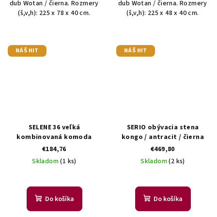
dub Wotan / čierna. Rozmery
dub Wotan / čierna. Rozmery
(š,v,h): 225 x 78 x 40 cm.
(š,v,h): 225 x 48 x 40 cm.
NÁŠ HIT
NÁŠ HIT
SELENE 36 veľká
SERIO obývacia stena
kombinovaná komoda
kongo / antracit / čierna
€184,76
€469,80
Skladom
(1 ks)
Skladom
(2 ks)
Do košíka
Do košíka