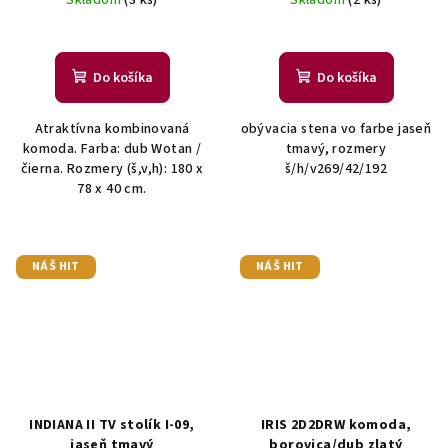
Do košíka
Do košíka
Atraktívna kombinovaná
obývacia stena vo farbe jaseň
komoda. Farba: dub Wotan /
tmavý, rozmery
čierna. Rozmery (š,v,h): 180 x
š/h/v269/42/192
78 x 40 cm.
NÁŠ HIT
NÁŠ HIT
INDIANA II TV stolík I-09,
IRIS 2D2DRW komoda,
jaseň tmavý
borovica/dub zlatý