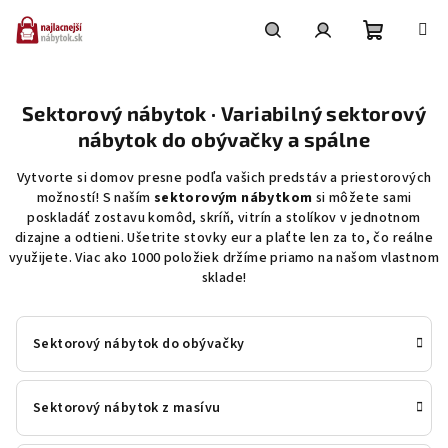
Prejsť
na
obsah
Nákupn
Hľadať
Prihlásenie
Sektorový nábytok · Variabilný sektorový
košík
nábytok do obývačky a spálne
Vytvorte si domov presne podľa vašich predstáv a priestorových
možností! S naším
sektorovým nábytkom
si môžete sami
poskladáť zostavu komôd, skríň, vitrín a stolíkov v jednotnom
dizajne a odtieni. Ušetrite stovky eur a plaťte len za to, čo reálne
využijete. Viac ako 1000 položiek držíme priamo na našom vlastnom
sklade!
Sektorový nábytok do obývačky
Sektorový nábytok z masívu