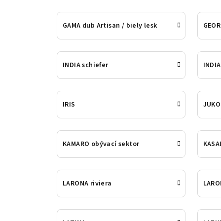
GAMA dub Artisan / biely lesk
GEOR
INDIA schiefer
INDIA
IRIS
JUKO
KAMARO obývací sektor
KASAI
LARONA riviera
LARON