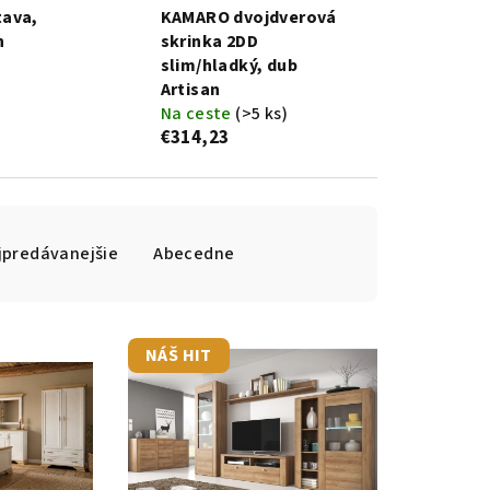
tava,
KAMARO dvojdverová
n
skrinka 2DD
slim/hladký, dub
Artisan
Na ceste
(>5 ks)
€314,23
jpredávanejšie
Abecedne
NÁŠ HIT