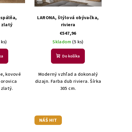
 spálňa,
LARONA, štýlová obývačka,
 zlatý
riviera
€547,96
 ks)
Skladom
(5 ks)
ka
Do košíka
ie, kovové
Moderný vzhľad a dokonalý
borovica
dizajn. Farba dub riviera. Šírka
zlatý.
305 cm.
NÁŠ HIT