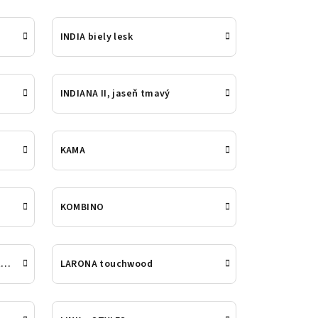
INDIA biely lesk
INDIANA II, jaseň tmavý
KAMA
KOMBINO
LARONA sibiu larche/sonoma trufe
LARONA touchwood