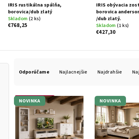
IRIS rustikálna spálňa,
IRIS obývacia zos
borovica/dub zlatý
borovica anderso
Skladom
(2 ks)
/dub zlatý.
€768,25
Skladom
(1 ks)
€427,30
R
a
Odporúčame
Najlacnejšie
Najdrahšie
Na
d
e
n
i
V
NOVINKA
NOVINKA
Otvoriť filter
e
ý
p
p
r
i
o
s
d
p