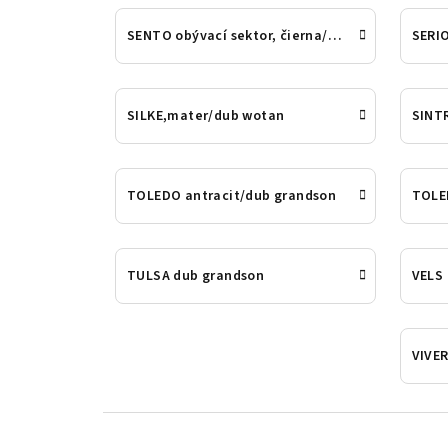
SENTO obývací sektor, čierna/dub
SERIO
SILKE,mater/dub wotan
SINT
TOLEDO antracit/dub grandson
TOLED
TULSA dub grandson
VELS
VIVE