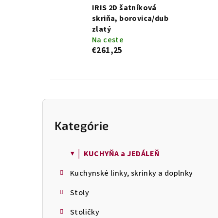
IRIS 2D šatníková
skriňa, borovica/dub
zlatý
Na ceste
€261,25
B
o
Kategórie
Preskočiť
č
kategórie
n
ý
▼ │ KUCHYŇA a JEDÁLEŇ
p
Kuchynské linky, skrinky a doplnky
a
n
Stoly
e
l
Stoličky