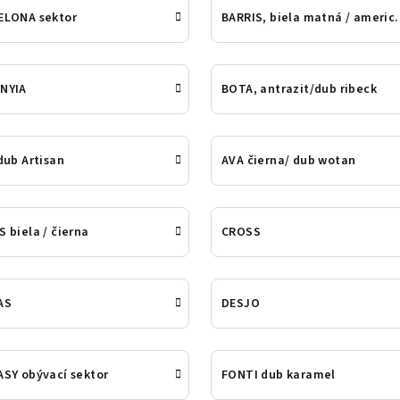
ELONA sektor
BARRIS, biela
NYIA
BOTA, antrazit/dub ribeck
dub Artisan
AVA čierna/ dub wotan
 biela / čierna
CROSS
AS
DESJO
SY obývací sektor
FONTI dub karamel