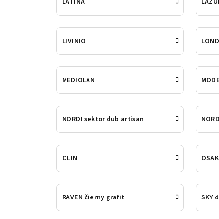
LATINA
LAZUR
LIVINIO
LOND
MEDIOLAN
MOD
NORDI sektor dub artisan
NORD
OLIN
OSAK
RAVEN čierny grafit
SKY d