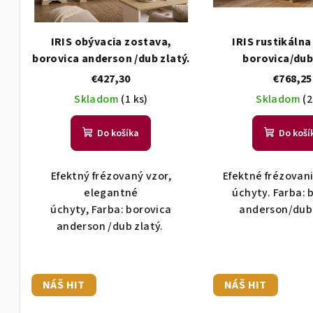
u
r
k
o
IRIS obývacia zostava,
IRIS rustikálna
t
d
borovica anderson /dub zlatý.
borovica/dub
o
u
v
k
€427,30
€768,25
t
Skladom
(1 ks)
Skladom
(2
o
v
Do košíka
Do koší
Efektný frézovaný vzor,
Efektné frézovan
elegantné
úchyty. Farba: 
úchyty, Farba: borovica
anderson/dub 
anderson /dub zlatý.
NÁŠ HIT
NÁŠ HIT