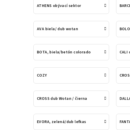
ATHENS obývací sektor
BARC
AVA biela/ dub wotan
BOLO
BOTA, biela/betón colorado
CALI 
COZY
CROSS
CROSS dub Wotan / čierna
DALL
EVORA, zelená/dub lefkas
FANTA