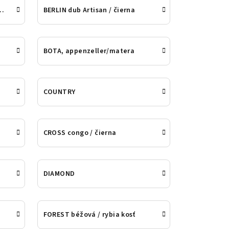
 matná / americký o
BERLIN dub Artisan / čierna
BOTA, appenzeller/matera
COUNTRY
CROSS congo / čierna
DIAMOND
FOREST béžová / rybia kosť