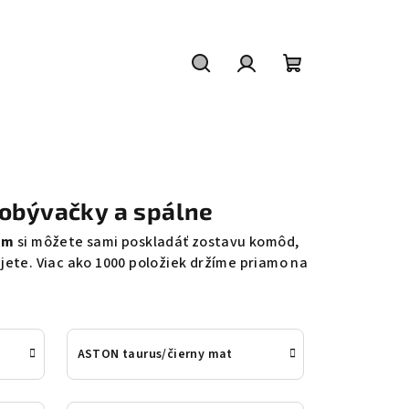
Hľadať
Prihlásenie
Nákupný
košík
 obývačky a spálne
om
si môžete sami poskladáť zostavu komôd,
žijete. Viac ako 1000 položiek držíme priamo na
ASTON taurus/čierny mat