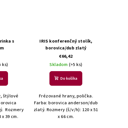
rinka s
IRIS konferenčný stolík,
ím
borovica/dub zlatý
€66,42
5 ks)
Skladom
(>5 ks)
ka
Do košíka
, štýlové
Frézované hrany, polička.
borovica
Farba: borovica anderson/dub
tý. Rozmery
zlatý. Rozmery (š/v/h): 120 x 51
3 x 39 cm.
x 66 cm.