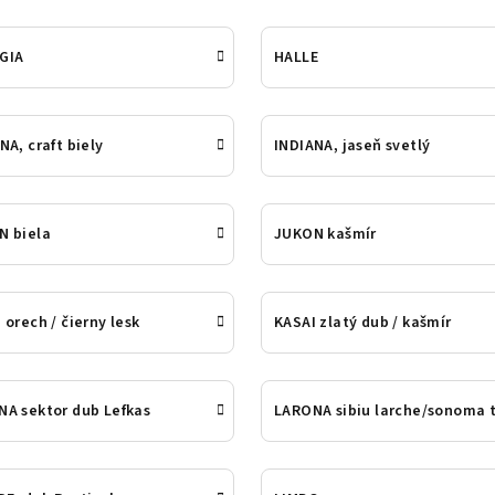
GIA
HALLE
NA, craft biely
INDIANA, jaseň svetlý
N biela
JUKON kašmír
 orech / čierny lesk
KASAI zlatý dub / kašmír
A sektor dub Lefkas