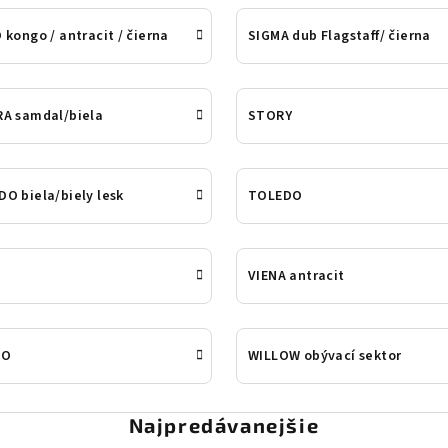
 kongo / antracit / čierna
SIGMA dub Flagstaff/ čierna
RA samdal/biela
STORY
O biela/biely lesk
TOLEDO
VIENA antracit
RO
WILLOW obývací sektor
Najpredávanejšie