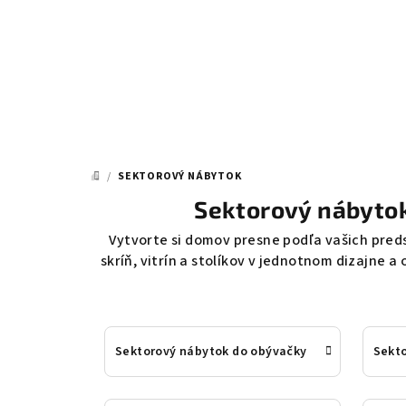
Prejsť
na
obsah
/
SEKTOROVÝ NÁBYTOK
DOMOV
Sektorový nábytok
Vytvorte si domov presne podľa vašich pred
skríň, vitrín a stolíkov v jednotnom dizajne a
Sektorový nábytok do obývačky
Sekto