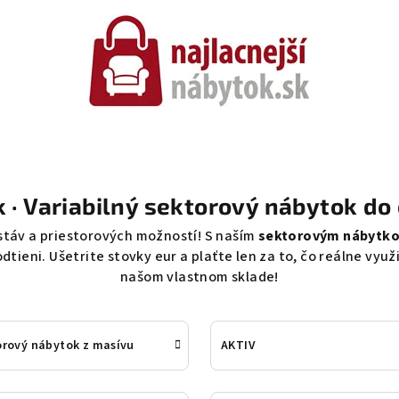
 · Variabilný sektorový nábytok do
stáv a priestorových možností! S naším
sektorovým nábytk
 odtieni. Ušetrite stovky eur a plaťte len za to, čo reálne vyu
našom vlastnom sklade!
rový nábytok z masívu
AKTIV