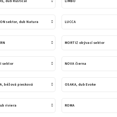
E, dub Rustical
LIMBO
ON sektor, dub Natura
LUCCA
ERN
MORTIZ obývací sektor
I sektor
NOVA čierna
A, béžová piesková
OSAKA, dub Evoke
ub riviera
ROMA