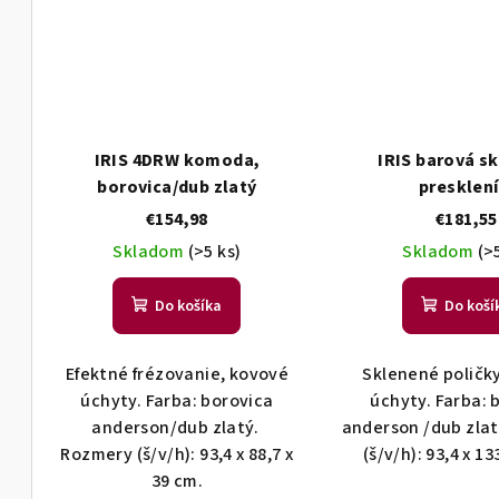
IRIS 4DRW komoda,
IRIS barová sk
borovica/dub zlatý
presklen
€154,98
€181,55
Skladom
(>5 ks)
Skladom
(>
Do košíka
Do koší
Efektné frézovanie, kovové
Sklenené poličky
úchyty. Farba: borovica
úchyty. Farba: 
anderson/dub zlatý.
anderson /dub zla
Rozmery (š/v/h): 93,4 x 88,7 x
(š/v/h): 93,4 x 13
39 cm.