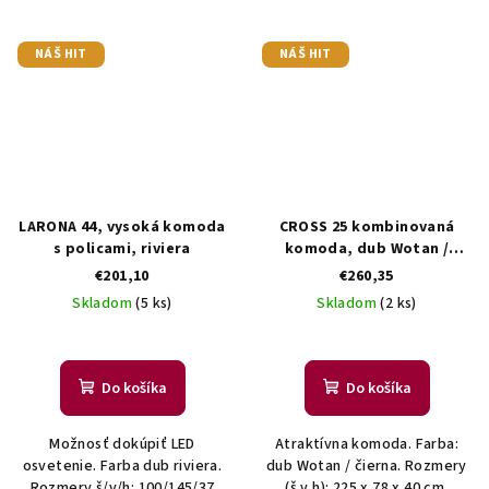
NÁŠ HIT
NÁŠ HIT
LARONA 44, vysoká komoda
CROSS 25 kombinovaná
s policami, riviera
komoda, dub Wotan /
čierna
€201,10
€260,35
Skladom
(5 ks)
Skladom
(2 ks)
Do košíka
Do košíka
Možnosť dokúpiť LED
Atraktívna komoda. Farba:
osvetenie. Farba dub riviera.
dub Wotan / čierna. Rozmery
Rozmery š/v/h: 100/145/37
(š,v,h): 225 x 78 x 40 cm.