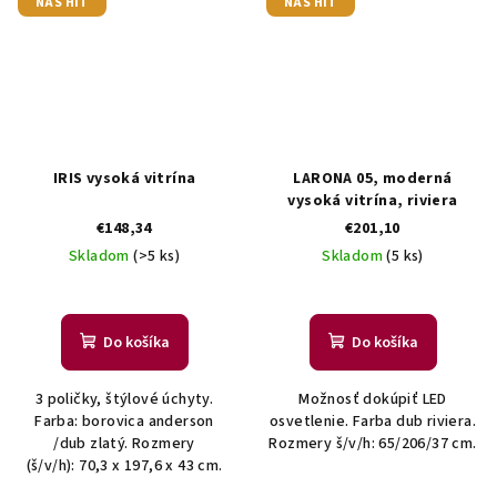
NÁŠ HIT
NÁŠ HIT
IRIS vysoká vitrína
LARONA 05, moderná
vysoká vitrína, riviera
€148,34
€201,10
Skladom
(>5 ks)
Skladom
(5 ks)
Do košíka
Do košíka
3 poličky, štýlové úchyty.
Možnosť dokúpiť LED
Farba: borovica anderson
osvetlenie. Farba dub riviera.
/dub zlatý. Rozmery
Rozmery š/v/h: 65/206/37 cm.
(š/v/h): 70,3 x 197,6 x 43 cm.