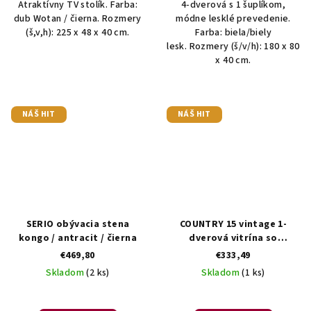
Atraktívny TV stolík. Farba:
4-dverová s 1 šuplíkom,
dub Wotan / čierna. Rozmery
módne lesklé prevedenie.
(š,v,h): 225 x 48 x 40 cm.
Farba: biela/biely
lesk. Rozmery (š/v/h): 180 x 80
x 40 cm.
NÁŠ HIT
NÁŠ HIT
SERIO obývacia stena
COUNTRY 15 vintage 1-
kongo / antracit / čierna
dverová vitrína so
zásuvkami
€469,80
€333,49
Skladom
(2 ks)
Skladom
(1 ks)