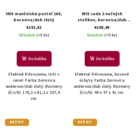
IRIS manželská posteľ 160,
IRIS sada 2 nočných
borovica/dub zlatý
stolíkov, borovica/dub
zlatý
€192,62
€108,49
Skladom
(>5 ks)
Skladom
(>5 ks)
Do košíka
Do košíka
Efektné frézovanie, rošt v
Efektné frézovanie, kovové
cene!. Farba: borovica
úchyty. Farba: borovica
anderson/dub zlatý. Rozmery
anderson/dub zlatý. Rozmery
(š/v/h): 170,2 x 81,2 x 207,4
(š/v/h): 49 x 47 x 41 cm.
cm.
NÁŠ HIT
NÁŠ HIT