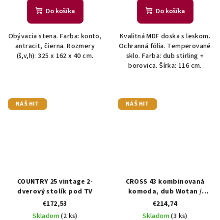
Do košíka
Do košíka
Obývacia stena. Farba: konto,
Kvalitná MDF doska s leskom.
antracit, čierna. Rozmery
Ochranná fólia. Temperované
(š,v,h): 325 x 162 x 40 cm.
sklo. Farba: dub stirling +
borovica. Šírka: 116 cm.
NÁŠ HIT
NÁŠ HIT
COUNTRY 25 vintage 2-
CROSS 43 kombinovaná
dverový stolík pod TV
komoda, dub Wotan /
čierna
€172,53
€214,74
Skladom
(2 ks)
Skladom
(3 ks)