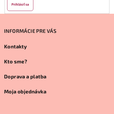
Prihlásiť sa
Z
á
p
INFORMÁCIE PRE VÁS
ä
t
Kontakty
i
e
Kto sme?
Doprava a platba
Moja objednávka