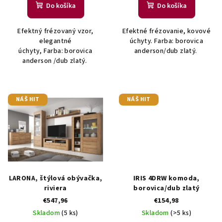
Do košíka
Do košíka
o
v
Efektný frézovaný vzor,
Efektné frézovanie, kovové
elegantné
úchyty. Farba: borovica
úchyty, Farba: borovica
anderson/dub zlatý.
anderson /dub zlatý.
NÁŠ HIT
NÁŠ HIT
LARONA, štýlová obývačka,
IRIS 4DRW komoda,
riviera
borovica/dub zlatý
€547,96
€154,98
Skladom
(5 ks)
Skladom
(>5 ks)