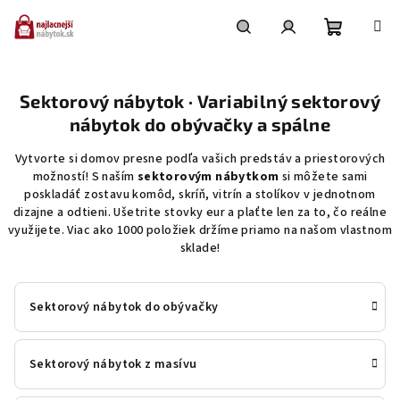
Prejsť
na
obsah
Nákupn
Hľadať
Prihlásenie
Sektorový nábytok · Variabilný sektorový
košík
nábytok do obývačky a spálne
Vytvorte si domov presne podľa vašich predstáv a priestorových
možností! S naším
sektorovým nábytkom
si môžete sami
poskladáť zostavu komôd, skríň, vitrín a stolíkov v jednotnom
dizajne a odtieni. Ušetrite stovky eur a plaťte len za to, čo reálne
využijete. Viac ako 1000 položiek držíme priamo na našom vlastnom
sklade!
Sektorový nábytok do obývačky
Sektorový nábytok z masívu