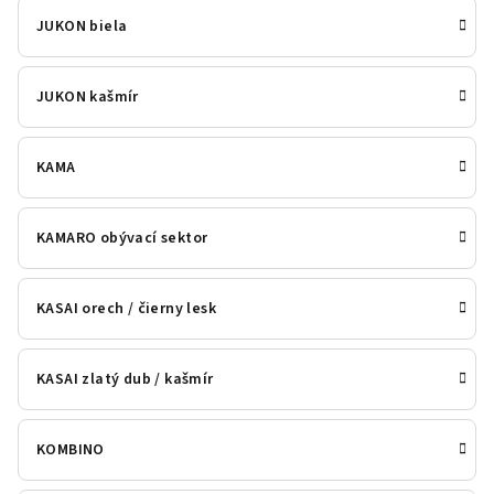
JUKON biela
JUKON kašmír
KAMA
KAMARO obývací sektor
KASAI orech / čierny lesk
KASAI zlatý dub / kašmír
KOMBINO