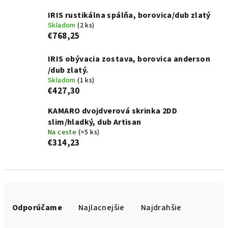
IRIS rustikálna spálňa, borovica/dub zlatý
Skladom
(2 ks)
€768,25
IRIS obývacia zostava, borovica anderson
/dub zlatý.
Skladom
(1 ks)
€427,30
KAMARO dvojdverová skrinka 2DD
slim/hladký, dub Artisan
Na ceste
(>5 ks)
€314,23
R
a
Odporúčame
Najlacnejšie
Najdrahšie
d