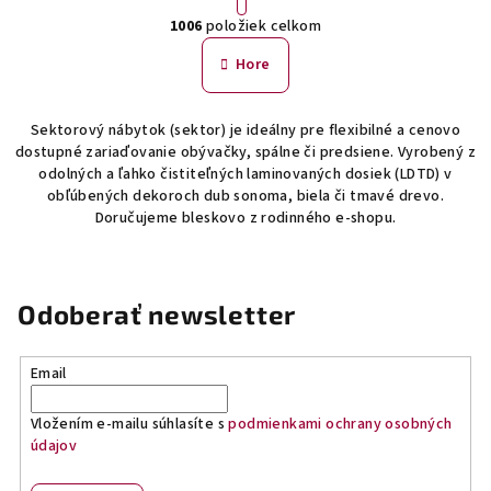
O
r
1006
položiek celkom
á
v
n
l
Hore
k
á
o
d
v
Sektorový nábytok (sektor) je ideálny pre flexibilné a cenovo
a
a
dostupné zariaďovanie obývačky, spálne či predsiene. Vyrobený z
n
c
odolných a ľahko čistiteľných laminovaných dosiek (LDTD) v
i
i
obľúbených dekoroch dub sonoma, biela či tmavé drevo.
e
e
Doručujeme bleskovo z rodinného e-shopu.
p
r
v
Odoberať newsletter
k
y
v
Email
ý
p
Vložením e-mailu súhlasíte s
podmienkami ochrany osobných
i
údajov
s
u