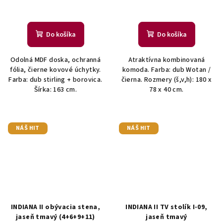
Do košíka
Do košíka
Odolná MDF doska, ochranná
Atraktívna kombinovaná
fólia, čierne kovové úchytky.
komoda. Farba: dub Wotan /
Farba: dub stirling + borovica.
čierna. Rozmery (š,v,h): 180 x
Šírka: 163 cm.
78 x 40 cm.
NÁŠ HIT
NÁŠ HIT
INDIANA II obývacia stena,
INDIANA II TV stolík I-09,
jaseň tmavý (4+6+9+11)
jaseň tmavý