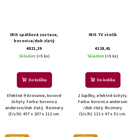
IRIS spálňová zostava,
IRIS TV stolík
borovica/dub zlatý
€821,39
€128,41
Skladom
(>5 ks)
Skladom
(>5 ks)
Do košíka
Do košíka
Efektné frézovanie, kovové
2 šuplíky, efektné úchyty.
úchyty. Farba: borovica
Farba: borovica anderson
anderson/dub zlatý. Rozmery
/dub zlatý. Rozmery
(š/v/h): 457 x 207 x 212 cm.
(š/v/h): 121 x 47 x 51 cm.