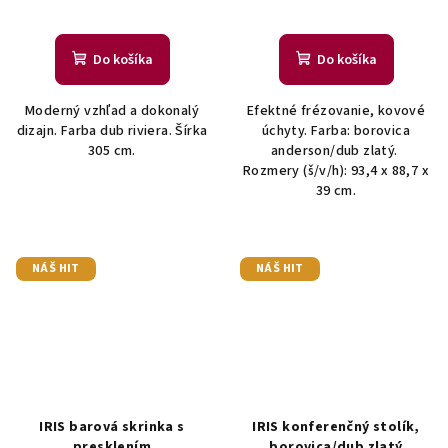
Do košíka
Do košíka
Moderný vzhľad a dokonalý
Efektné frézovanie, kovové
dizajn. Farba dub riviera. Šírka
úchyty. Farba: borovica
305 cm.
anderson/dub zlatý.
Rozmery (š/v/h): 93,4 x 88,7 x
39 cm.
NÁŠ HIT
NÁŠ HIT
IRIS barová skrinka s
IRIS konferenčný stolík,
presklením
borovica/dub zlatý