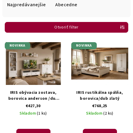
e
Najpredávanejšie
Abecedne
n
i
Otvoriť filter
e
p
V
r
NOVINKA
NOVINKA
ý
o
p
d
i
u
s
k
p
t
r
IRIS obývacia zostava,
IRIS rustikálna spálňa,
o
o
borovica anderson /dub
borovica/dub zlatý
v
zlatý.
€427,30
€768,25
d
Skladom
(1 ks)
Skladom
(2 ks)
u
k
t