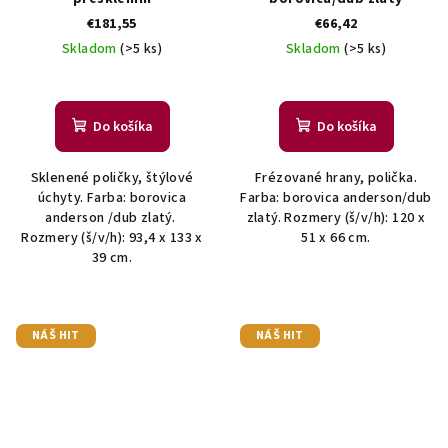
€181,55
€66,42
Skladom
(>5 ks)
Skladom
(>5 ks)
Do košíka
Do košíka
Sklenené poličky, štýlové
Frézované hrany, polička.
úchyty. Farba: borovica
Farba: borovica anderson/dub
anderson /dub zlatý.
zlatý. Rozmery (š/v/h): 120 x
Rozmery (š/v/h): 93,4 x 133 x
51 x 66 cm.
39 cm.
NÁŠ HIT
NÁŠ HIT