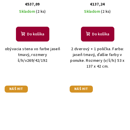
€537,09
€137,24
Skladom
(2 ks)
Skladom
(2 ks)
Do košíka
Do košíka
obývacia stena vo farbe jaseň
2 dverový + 1 polička. Farba:
tmavý, rozmery
jaseň tmavý, ďalšie farby v
š/h/v269/42/192
ponuke. Rozmery (v/š/h:) 53 x
137 x 42 cm.
NÁŠ HIT
NÁŠ HIT