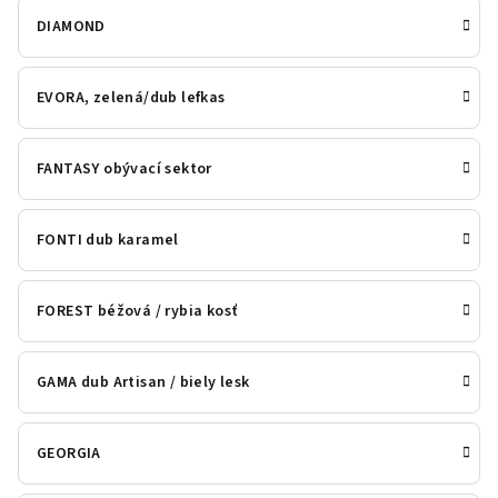
DIAMOND
EVORA, zelená/dub lefkas
FANTASY obývací sektor
FONTI dub karamel
FOREST béžová / rybia kosť
GAMA dub Artisan / biely lesk
GEORGIA