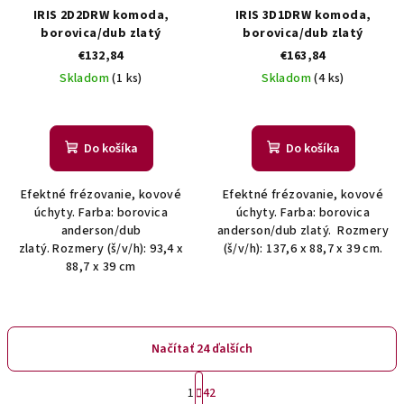
IRIS 2D2DRW komoda,
IRIS 3D1DRW komoda,
borovica/dub zlatý
borovica/dub zlatý
€132,84
€163,84
Skladom
(1 ks)
Skladom
(4 ks)
Do košíka
Do košíka
Efektné frézovanie, kovové
Efektné frézovanie, kovové
úchyty. Farba: borovica
úchyty. Farba: borovica
anderson/dub
anderson/dub zlatý. Rozmery
zlatý. Rozmery (š/v/h): 93,4 x
(š/v/h): 137,6 x 88,7 x 39 cm.
88,7 x 39 cm
Načítať 24 ďalších
S
1
42
t