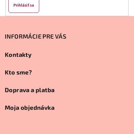
Prihlásiť sa
Z
á
p
INFORMÁCIE PRE VÁS
ä
t
Kontakty
i
e
Kto sme?
Doprava a platba
Moja objednávka