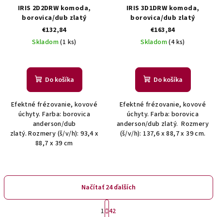
IRIS 2D2DRW komoda,
IRIS 3D1DRW komoda,
borovica/dub zlatý
borovica/dub zlatý
€132,84
€163,84
Skladom
(1 ks)
Skladom
(4 ks)
Do košíka
Do košíka
Efektné frézovanie, kovové
Efektné frézovanie, kovové
úchyty. Farba: borovica
úchyty. Farba: borovica
anderson/dub
anderson/dub zlatý. Rozmery
zlatý. Rozmery (š/v/h): 93,4 x
(š/v/h): 137,6 x 88,7 x 39 cm.
88,7 x 39 cm
Načítať 24 ďalších
S
1
42
t