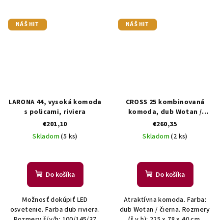
NÁŠ HIT
NÁŠ HIT
LARONA 44, vysoká komoda
CROSS 25 kombinovaná
s policami, riviera
komoda, dub Wotan /
čierna
€201,10
€260,35
Skladom
(5 ks)
Skladom
(2 ks)
Do košíka
Do košíka
Možnosť dokúpiť LED
Atraktívna komoda. Farba:
osvetenie. Farba dub riviera.
dub Wotan / čierna. Rozmery
Rozmery š/v/h: 100/145/37
(š,v,h): 225 x 78 x 40 cm.