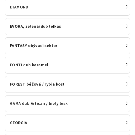
DIAMOND
EVORA, zelená/dub lefkas
FANTASY obývací sektor
FONTI dub karamel
FOREST béžová / rybia kosť
GAMA dub Artisan / biely lesk
GEORGIA