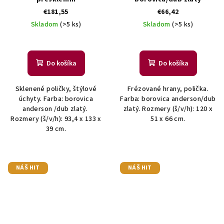
€181,55
€66,42
Skladom
(>5 ks)
Skladom
(>5 ks)
Do košíka
Do košíka
Sklenené poličky, štýlové
Frézované hrany, polička.
úchyty. Farba: borovica
Farba: borovica anderson/dub
anderson /dub zlatý.
zlatý. Rozmery (š/v/h): 120 x
Rozmery (š/v/h): 93,4 x 133 x
51 x 66 cm.
39 cm.
NÁŠ HIT
NÁŠ HIT