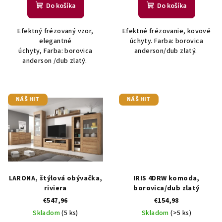
Do košíka
Do košíka
o
v
Efektný frézovaný vzor,
Efektné frézovanie, kovové
elegantné
úchyty. Farba: borovica
úchyty, Farba: borovica
anderson/dub zlatý.
anderson /dub zlatý.
NÁŠ HIT
NÁŠ HIT
LARONA, štýlová obývačka,
IRIS 4DRW komoda,
riviera
borovica/dub zlatý
€547,96
€154,98
Skladom
(5 ks)
Skladom
(>5 ks)