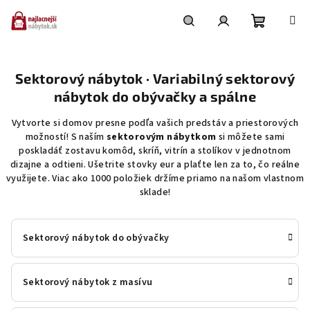
Prejsť
na
obsah
Nákupn
Hľadať
Prihlásenie
Sektorový nábytok · Variabilný sektorový
košík
nábytok do obývačky a spálne
Vytvorte si domov presne podľa vašich predstáv a priestorových
možností! S naším
sektorovým nábytkom
si môžete sami
poskladáť zostavu komôd, skríň, vitrín a stolíkov v jednotnom
dizajne a odtieni. Ušetrite stovky eur a plaťte len za to, čo reálne
využijete. Viac ako 1000 položiek držíme priamo na našom vlastnom
sklade!
Sektorový nábytok do obývačky
Sektorový nábytok z masívu