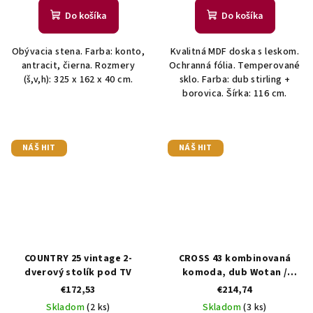
Do košíka
Do košíka
Obývacia stena. Farba: konto,
Kvalitná MDF doska s leskom.
antracit, čierna. Rozmery
Ochranná fólia. Temperované
(š,v,h): 325 x 162 x 40 cm.
sklo. Farba: dub stirling +
borovica. Šírka: 116 cm.
NÁŠ HIT
NÁŠ HIT
COUNTRY 25 vintage 2-
CROSS 43 kombinovaná
dverový stolík pod TV
komoda, dub Wotan /
čierna
€172,53
€214,74
Skladom
(2 ks)
Skladom
(3 ks)