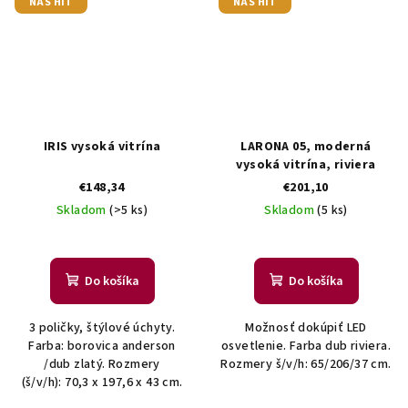
NÁŠ HIT
NÁŠ HIT
IRIS vysoká vitrína
LARONA 05, moderná
vysoká vitrína, riviera
€148,34
€201,10
Skladom
(>5 ks)
Skladom
(5 ks)
Do košíka
Do košíka
3 poličky, štýlové úchyty.
Možnosť dokúpiť LED
Farba: borovica anderson
osvetlenie. Farba dub riviera.
/dub zlatý. Rozmery
Rozmery š/v/h: 65/206/37 cm.
(š/v/h): 70,3 x 197,6 x 43 cm.