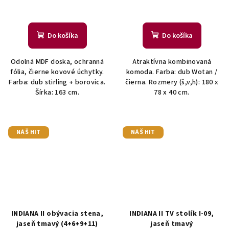
Do košíka
Do košíka
Odolná MDF doska, ochranná
Atraktívna kombinovaná
fólia, čierne kovové úchytky.
komoda. Farba: dub Wotan /
Farba: dub stirling + borovica.
čierna. Rozmery (š,v,h): 180 x
Šírka: 163 cm.
78 x 40 cm.
NÁŠ HIT
NÁŠ HIT
INDIANA II obývacia stena,
INDIANA II TV stolík I-09,
jaseň tmavý (4+6+9+11)
jaseň tmavý