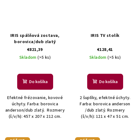
IRIS spálňová zostava,
IRIS TV stolík
borovica/dub zlatý
€821,39
€128,41
Skladom
(>5 ks)
Skladom
(>5 ks)
Do košíka
Do košíka
Efektné frézovanie, kovové
2 šuplíky, efektné úchyty.
úchyty. Farba: borovica
Farba: borovica anderson
anderson/dub zlatý. Rozmery
/dub zlatý. Rozmery
(š/v/h): 457 x 207 x 212 cm.
(š/v/h): 121 x 47 x 51 cm.