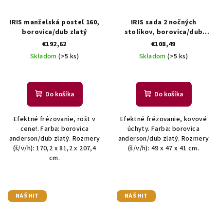
IRIS manželská posteľ 160,
IRIS sada 2 nočných
borovica/dub zlatý
stolíkov, borovica/dub
zlatý
€192,62
€108,49
Skladom
(>5 ks)
Skladom
(>5 ks)
Do košíka
Do košíka
Efektné frézovanie, rošt v
Efektné frézovanie, kovové
cene!. Farba: borovica
úchyty. Farba: borovica
anderson/dub zlatý. Rozmery
anderson/dub zlatý. Rozmery
(š/v/h): 170,2 x 81,2 x 207,4
(š/v/h): 49 x 47 x 41 cm.
cm.
NÁŠ HIT
NÁŠ HIT