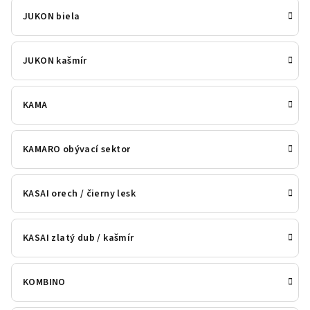
JUKON biela
JUKON kašmír
KAMA
KAMARO obývací sektor
KASAI orech / čierny lesk
KASAI zlatý dub / kašmír
KOMBINO