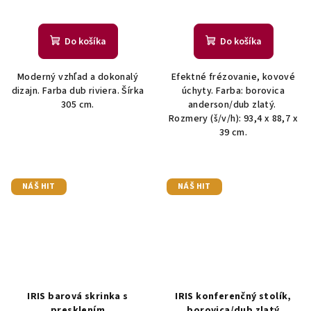
Do košíka
Do košíka
Moderný vzhľad a dokonalý
Efektné frézovanie, kovové
dizajn. Farba dub riviera. Šírka
úchyty. Farba: borovica
305 cm.
anderson/dub zlatý.
Rozmery (š/v/h): 93,4 x 88,7 x
39 cm.
NÁŠ HIT
NÁŠ HIT
IRIS barová skrinka s
IRIS konferenčný stolík,
presklením
borovica/dub zlatý