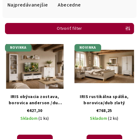
e
Najpredávanejšie
Abecedne
n
i
Otvoriť filter
e
p
V
r
NOVINKA
NOVINKA
ý
o
p
d
i
u
s
k
p
t
r
IRIS obývacia zostava,
IRIS rustikálna spálňa,
o
o
borovica anderson /dub
borovica/dub zlatý
v
zlatý.
€427,30
€768,25
d
Skladom
(1 ks)
Skladom
(2 ks)
u
k
t