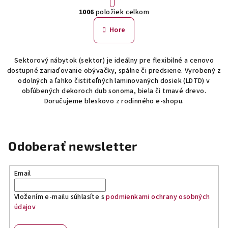
O
r
1006
položiek celkom
á
v
n
l
Hore
k
á
o
d
v
Sektorový nábytok (sektor) je ideálny pre flexibilné a cenovo
a
a
dostupné zariaďovanie obývačky, spálne či predsiene. Vyrobený z
n
c
odolných a ľahko čistiteľných laminovaných dosiek (LDTD) v
i
i
obľúbených dekoroch dub sonoma, biela či tmavé drevo.
e
e
Doručujeme bleskovo z rodinného e-shopu.
p
r
v
Odoberať newsletter
k
y
v
Email
ý
p
Vložením e-mailu súhlasíte s
podmienkami ochrany osobných
i
údajov
s
u