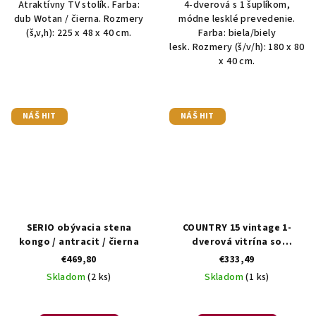
Atraktívny TV stolík. Farba:
4-dverová s 1 šuplíkom,
dub Wotan / čierna. Rozmery
módne lesklé prevedenie.
(š,v,h): 225 x 48 x 40 cm.
Farba: biela/biely
lesk. Rozmery (š/v/h): 180 x 80
x 40 cm.
NÁŠ HIT
NÁŠ HIT
SERIO obývacia stena
COUNTRY 15 vintage 1-
kongo / antracit / čierna
dverová vitrína so
zásuvkami
€469,80
€333,49
Skladom
(2 ks)
Skladom
(1 ks)