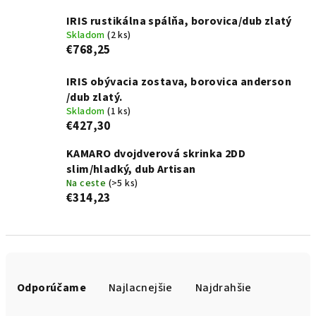
IRIS rustikálna spálňa, borovica/dub zlatý
Skladom
(2 ks)
€768,25
IRIS obývacia zostava, borovica anderson
/dub zlatý.
Skladom
(1 ks)
€427,30
KAMARO dvojdverová skrinka 2DD
slim/hladký, dub Artisan
Na ceste
(>5 ks)
€314,23
R
a
Odporúčame
Najlacnejšie
Najdrahšie
d