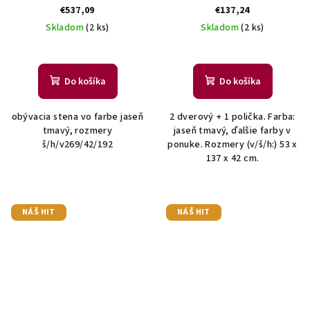
€537,09
€137,24
Skladom
(2 ks)
Skladom
(2 ks)
Do košíka
Do košíka
obývacia stena vo farbe jaseň
2 dverový + 1 polička. Farba:
tmavý, rozmery
jaseň tmavý, ďalšie farby v
š/h/v269/42/192
ponuke. Rozmery (v/š/h:) 53 x
137 x 42 cm.
NÁŠ HIT
NÁŠ HIT