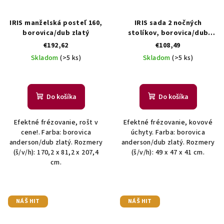
IRIS manželská posteľ 160,
IRIS sada 2 nočných
borovica/dub zlatý
stolíkov, borovica/dub
zlatý
€192,62
€108,49
Skladom
(>5 ks)
Skladom
(>5 ks)
Do košíka
Do košíka
Efektné frézovanie, rošt v
Efektné frézovanie, kovové
cene!. Farba: borovica
úchyty. Farba: borovica
anderson/dub zlatý. Rozmery
anderson/dub zlatý. Rozmery
(š/v/h): 170,2 x 81,2 x 207,4
(š/v/h): 49 x 47 x 41 cm.
cm.
NÁŠ HIT
NÁŠ HIT