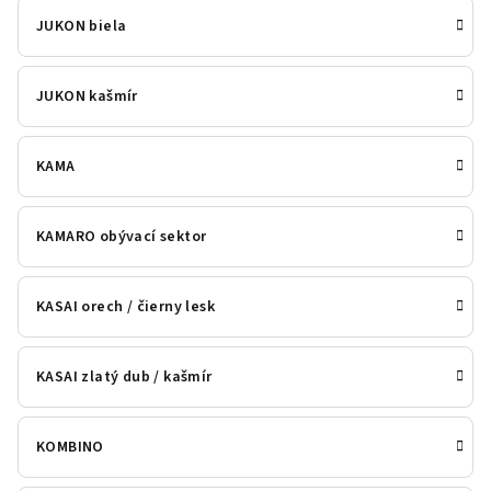
JUKON biela
JUKON kašmír
KAMA
KAMARO obývací sektor
KASAI orech / čierny lesk
KASAI zlatý dub / kašmír
KOMBINO