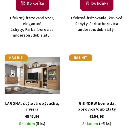
Do košíka
Do košíka
o
v
Efektný frézovaný vzor,
Efektné frézovanie, kovové
elegantné
úchyty. Farba: borovica
úchyty, Farba: borovica
anderson/dub zlatý.
anderson /dub zlatý.
NÁŠ HIT
NÁŠ HIT
LARONA, štýlová obývačka,
IRIS 4DRW komoda,
riviera
borovica/dub zlatý
€547,96
€154,98
Skladom
(5 ks)
Skladom
(>5 ks)