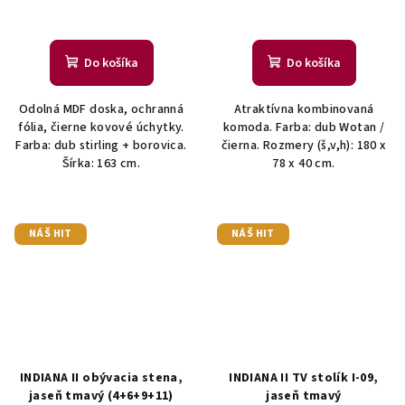
Do košíka
Do košíka
Odolná MDF doska, ochranná
Atraktívna kombinovaná
fólia, čierne kovové úchytky.
komoda. Farba: dub Wotan /
Farba: dub stirling + borovica.
čierna. Rozmery (š,v,h): 180 x
Šírka: 163 cm.
78 x 40 cm.
NÁŠ HIT
NÁŠ HIT
INDIANA II obývacia stena,
INDIANA II TV stolík I-09,
jaseň tmavý (4+6+9+11)
jaseň tmavý