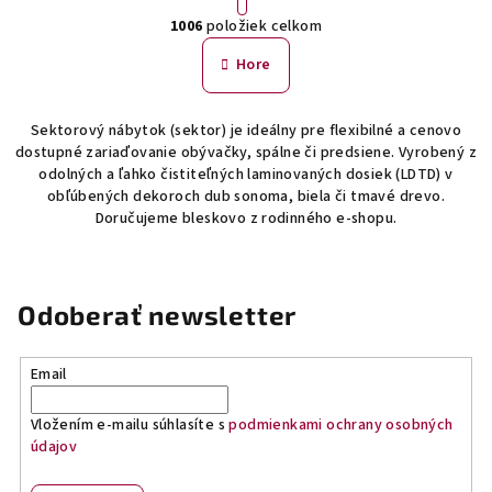
O
r
1006
položiek celkom
á
v
n
l
Hore
k
á
o
d
v
Sektorový nábytok (sektor) je ideálny pre flexibilné a cenovo
a
a
dostupné zariaďovanie obývačky, spálne či predsiene. Vyrobený z
n
c
odolných a ľahko čistiteľných laminovaných dosiek (LDTD) v
i
i
obľúbených dekoroch dub sonoma, biela či tmavé drevo.
e
e
Doručujeme bleskovo z rodinného e-shopu.
p
r
v
Odoberať newsletter
k
y
v
Email
ý
p
Vložením e-mailu súhlasíte s
podmienkami ochrany osobných
i
údajov
s
u