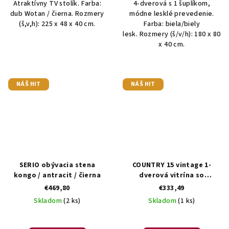
Atraktívny TV stolík. Farba:
4-dverová s 1 šuplíkom,
dub Wotan / čierna. Rozmery
módne lesklé prevedenie.
(š,v,h): 225 x 48 x 40 cm.
Farba: biela/biely
lesk. Rozmery (š/v/h): 180 x 80
x 40 cm.
NÁŠ HIT
NÁŠ HIT
SERIO obývacia stena
COUNTRY 15 vintage 1-
kongo / antracit / čierna
dverová vitrína so
zásuvkami
€469,80
€333,49
Skladom
(2 ks)
Skladom
(1 ks)