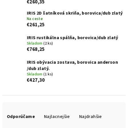
€260,35
IRIS 2D šatníková skriňa, borovica/dub zlatý
Na ceste
€261,25
IRIS rustikálna spálňa, borovica/dub zlatý
Skladom
(2 ks)
€768,25
IRIS obývacia zostava, borovica anderson
/dub zlatý.
Skladom
(1 ks)
€427,30
R
a
Odporúčame
Najlacnejšie
Najdrahšie
d