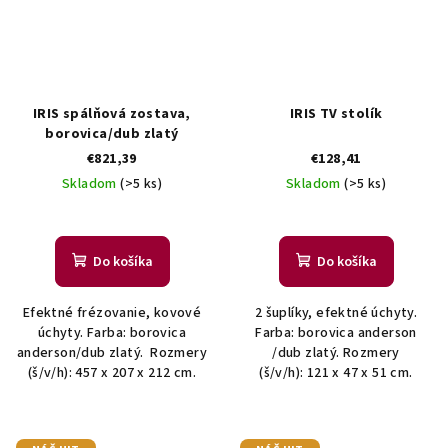
IRIS spálňová zostava,
IRIS TV stolík
borovica/dub zlatý
€821,39
€128,41
Skladom
(>5 ks)
Skladom
(>5 ks)
Do košíka
Do košíka
Efektné frézovanie, kovové
2 šuplíky, efektné úchyty.
úchyty. Farba: borovica
Farba: borovica anderson
anderson/dub zlatý. Rozmery
/dub zlatý. Rozmery
(š/v/h): 457 x 207 x 212 cm.
(š/v/h): 121 x 47 x 51 cm.