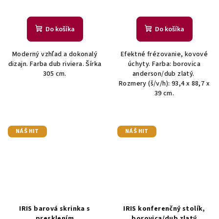
Do košíka
Do košíka
Moderný vzhľad a dokonalý
Efektné frézovanie, kovové
dizajn. Farba dub riviera. Šírka
úchyty. Farba: borovica
305 cm.
anderson/dub zlatý.
Rozmery (š/v/h): 93,4 x 88,7 x
39 cm.
NÁŠ HIT
NÁŠ HIT
IRIS barová skrinka s
IRIS konferenčný stolík,
presklením
borovica/dub zlatý