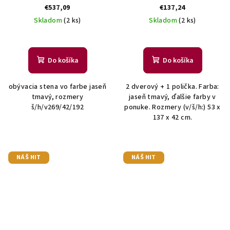
€537,09
€137,24
Skladom
(2 ks)
Skladom
(2 ks)
Do košíka
Do košíka
obývacia stena vo farbe jaseň
2 dverový + 1 polička. Farba:
tmavý, rozmery
jaseň tmavý, ďalšie farby v
š/h/v269/42/192
ponuke. Rozmery (v/š/h:) 53 x
137 x 42 cm.
NÁŠ HIT
NÁŠ HIT