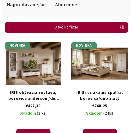
e
Najpredávanejšie
Abecedne
n
i
Otvoriť filter
e
p
V
r
NOVINKA
NOVINKA
ý
o
p
d
i
u
s
k
p
t
r
IRIS obývacia zostava,
IRIS rustikálna spálňa,
o
o
borovica anderson /dub
borovica/dub zlatý
v
zlatý.
€427,30
€768,25
d
Skladom
(1 ks)
Skladom
(2 ks)
u
k
t