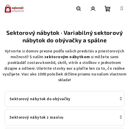
Prejsť
na
obsah
Nákupn
Hľadať
Prihlásenie
Sektorový nábytok · Variabilný sektorový
košík
nábytok do obývačky a spálne
Vytvorte si domov presne podľa vašich predstáv a priestorových
možností! S naším
sektorovým nábytkom
si môžete sami
poskladáť zostavu komôd, skríň, vitrín a stolíkov v jednotnom
dizajne a odtieni. Ušetrite stovky eur a plaťte len za to, čo reálne
využijete. Viac ako 1000 položiek držíme priamo na našom vlastnom
sklade!
Sektorový nábytok do obývačky
Sektorový nábytok z masívu