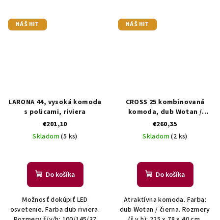
NÁŠ HIT
NÁŠ HIT
LARONA 44, vysoká komoda
CROSS 25 kombinovaná
s policami, riviera
komoda, dub Wotan /
čierna
€201,10
€260,35
Skladom
(5 ks)
Skladom
(2 ks)
Do košíka
Do košíka
Možnosť dokúpiť LED
Atraktívna komoda. Farba:
osvetenie. Farba dub riviera.
dub Wotan / čierna. Rozmery
Rozmery š/v/h: 100/145/37
(š,v,h): 225 x 78 x 40 cm.