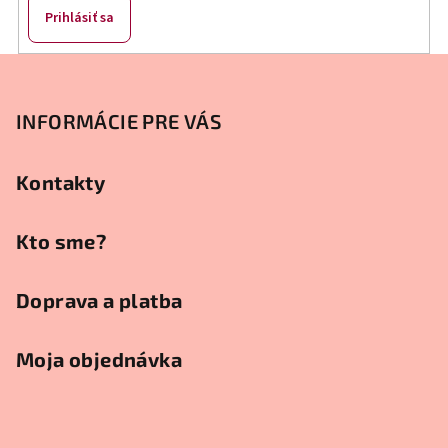
Prihlásiť sa
Z
á
p
INFORMÁCIE PRE VÁS
ä
t
Kontakty
i
e
Kto sme?
Doprava a platba
Moja objednávka