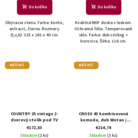
Do košíka
Do košíka
Obývacia stena. Farba: konto,
Kvalitná MDF doska s leskom.
antracit, čierna. Rozmery
Ochranná fólia. Temperované
(š,v,h): 325 x 162 x 40 cm.
sklo. Farba: dub stirling +
borovica. Šírka: 116 cm.
NÁŠ HIT
NÁŠ HIT
COUNTRY 25 vintage 2-
CROSS 43 kombinovaná
dverový stolík pod TV
komoda, dub Wotan /
čierna
€172,53
€214,74
Skladom
(2 ks)
Skladom
(3 ks)