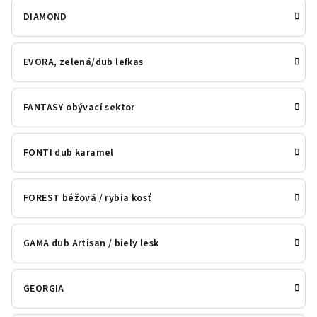
DIAMOND
EVORA, zelená/dub lefkas
FANTASY obývací sektor
FONTI dub karamel
FOREST béžová / rybia kosť
GAMA dub Artisan / biely lesk
GEORGIA