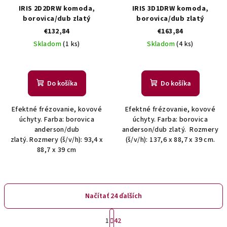
IRIS 2D2DRW komoda,
IRIS 3D1DRW komoda,
borovica/dub zlatý
borovica/dub zlatý
€132,84
€163,84
Skladom
(1 ks)
Skladom
(4 ks)
Do košíka
Do košíka
Efektné frézovanie, kovové
Efektné frézovanie, kovové
úchyty. Farba: borovica
úchyty. Farba: borovica
anderson/dub
anderson/dub zlatý. Rozmery
zlatý. Rozmery (š/v/h): 93,4 x
(š/v/h): 137,6 x 88,7 x 39 cm.
88,7 x 39 cm
Načítať 24 ďalších
S
1
42
t