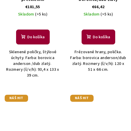
€181,55
€66,42
Skladom
(>5 ks)
Skladom
(>5 ks)
Do košíka
Do košíka
Sklenené poličky, štýlové
Frézované hrany, polička.
úchyty. Farba: borovica
Farba: borovica anderson/dub
anderson /dub zlatý.
zlatý. Rozmery (š/v/h): 120 x
Rozmery (š/v/h): 93,4 x 133 x
51 x 66 cm.
39 cm.
NÁŠ HIT
NÁŠ HIT