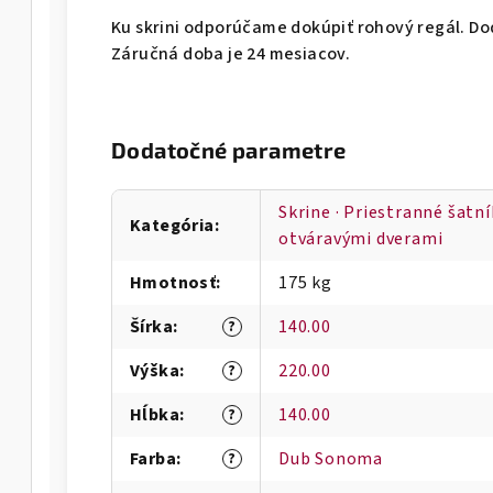
Ku skrini odporúčame dokúpiť rohový regál. 
Záručná doba je 24 mesiacov.
Dodatočné parametre
Skrine · Priestranné šatn
Kategória
:
otváravými dverami
Hmotnosť
:
175 kg
Šírka
:
140.00
?
Výška
:
220.00
?
Hĺbka
:
140.00
?
Farba
:
Dub Sonoma
?