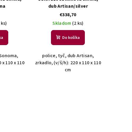
ma
dub Artisan/silver
€338,70
 ks)
Skladom
(2 ks)
ka
Do košíka
b Sonoma,
police, tyč, dub Artisan,
0 x 110 x 110
zrkadlo, (v/š/h): 220 x 110 x 110
cm