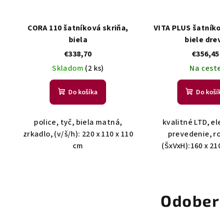
CORA 110 šatníková skriňa,
VITA PLUS šatníko
biela
biele dre
€338,70
€356,45
Skladom
(2 ks)
Na cest
Do košíka
Do koší
police, tyč, biela matná,
kvalitné LTD, e
zrkadlo, (v/š/h): 220 x 110 x 110
prevedenie, r
cm
(ŠxVxH):160 x 21
Odober