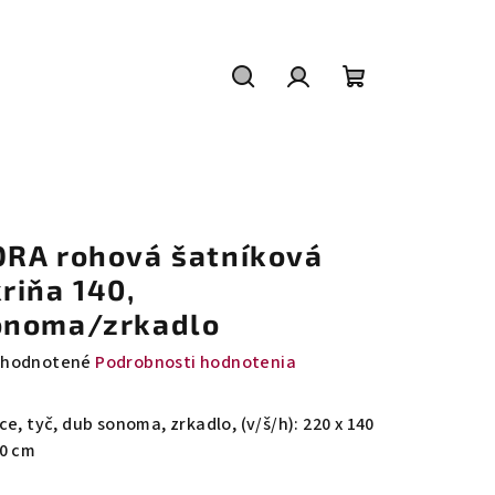
Hľadať
Prihlásenie
Nákupný
košík
ORA rohová šatníková
riňa 140,
onoma/zrkadlo
emerné
hodnotené
Podrobnosti hodnotenia
notenie
duktu
ce, tyč, dub sonoma, zrkadlo, (v/š/h): 220 x 140
40 cm