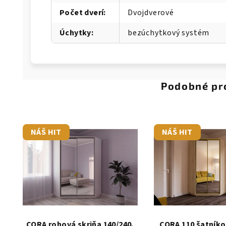
Počet dverí
:
Dvojdverové
Úchytky
:
bezúchytkový systém
Podobné pr
NÁŠ HIT
NÁŠ HIT
CORA rohová skriňa 140/240,
CORA 110 šatníko