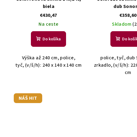
biela
dub Sono
€430,47
€358,60
Na ceste
Skladom
(2
Do košíka
Do koší
Výška až 240 cm, police,
police, tyč, du
tyč, (v/š/h): 240 x 140 x 140 cm
zrkadlo, (v/š/h): 22
cm
NÁŠ HIT