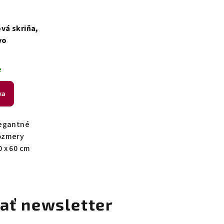
vá skriňa,
vo
e
ka
legantné
ozmery
0 x 60 cm
ať newsletter