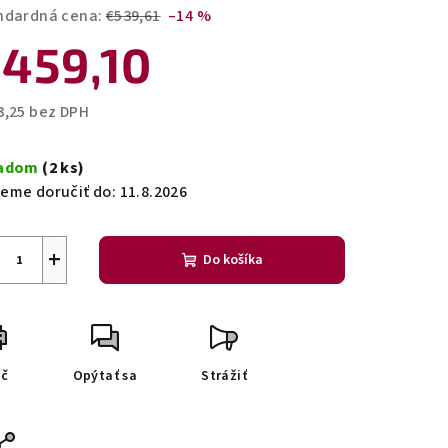
ndardná cena:
€539,61
–14 %
459,10
zdičiek.
3,25 bez DPH
notková
a:
ladom
(2 ks)
eme doručiť do:
11.8.2026
+
Do košíka
ač
Opýtať sa
Strážiť