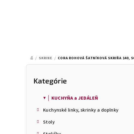
Prejsť
na
obsah
/
SKRINE
/
CORA ROHOVÁ ŠATNÍKOVÁ SKRIŇA 140,
DOMOV
B
o
Kategórie
Preskočiť
kategórie
č
▼ │ KUCHYŇA a JEDÁLEŇ
n
Kuchynské linky, skrinky a doplnky
ý
Stoly
p