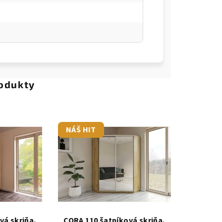
odukty
NÁŠ HIT
vá skriňa,
CORA 110 šatníková skriňa,