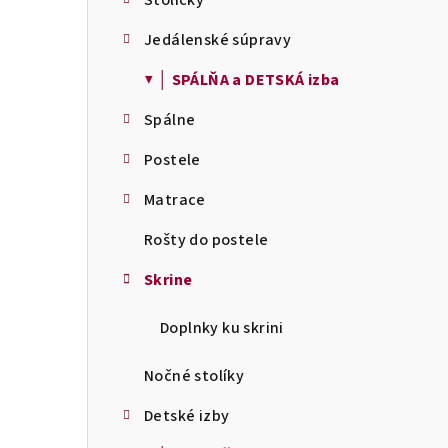
Stoličky
a
Jedálenské súpravy
n
▼ │ SPÁLŇA a DETSKÁ izba
e
l
Spálne
Postele
Matrace
Rošty do postele
Skrine
Doplnky ku skrini
Nočné stolíky
Detské izby