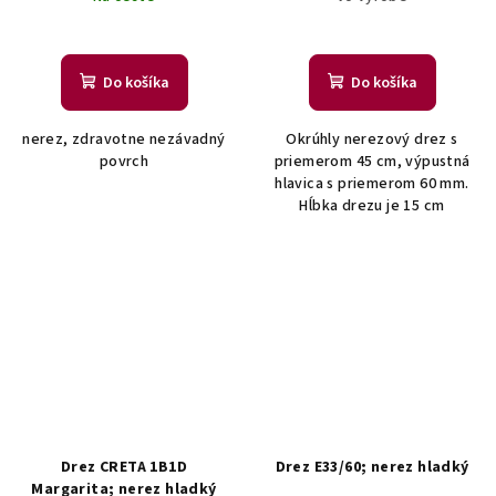
Do košíka
Do košíka
nerez, zdravotne nezávadný
Okrúhly nerezový drez s
povrch
priemerom 45 cm, výpustná
hlavica s priemerom 60 mm.
Hĺbka drezu je 15 cm
Drez CRETA 1B1D
Drez E33/60; nerez hladký
Margarita; nerez hladký