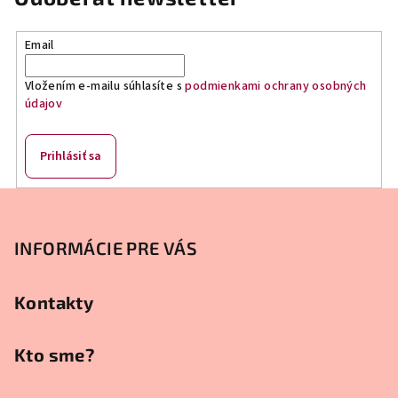
d
a
Email
c
i
Vložením e-mailu súhlasíte s
podmienkami ochrany osobných
e
údajov
p
r
v
Prihlásiť sa
k
y
Z
v
á
ý
p
INFORMÁCIE PRE VÁS
p
ä
i
s
t
Kontakty
u
i
e
Kto sme?