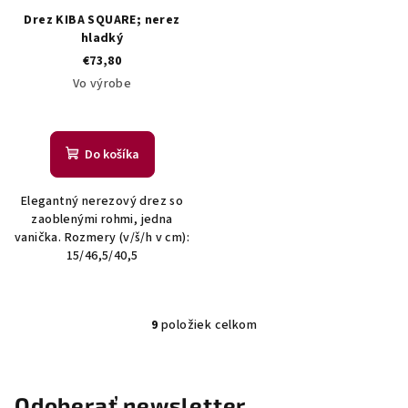
Drez KIBA SQUARE; nerez
hladký
€73,80
Vo výrobe
Do košíka
Elegantný nerezový drez so
zaoblenými rohmi, jedna
vanička. Rozmery (v/š/h v cm):
15/46,5/40,5
9
položiek celkom
O
v
l
á
Odoberať newsletter