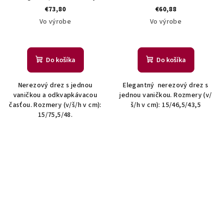
€73,80
€60,88
Vo výrobe
Vo výrobe
Do košíka
Do košíka
Nerezový drez s jednou
Elegantný nerezový drez s
vaničkou a odkvapkávacou
jednou vaničkou. Rozmery (v/
časťou. Rozmery (v/š/h v cm):
š/h v cm): 15/46,5/43,5
15/75,5/48.