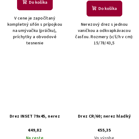
Do košíka
Do košíka
V cene je započítaný
kompletný sifón s prípojkou
Nerezový drez s jednou
na umývačku (práčku),
vaničkou a odkvapkávacou
príchytky a obvodové
časťou. Rozmery (v/š/h v cm):
tesnenie
15/78/43,5
Drez INSET 79x45, nerez
Drez CR/60; nerez hladký
€49,82
€55,35
Na ceste
Vo výrobe