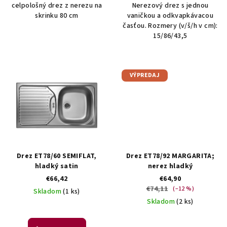
v
celpološný drez z nerezu na
Nerezový drez s jednou
skrinku 80 cm
vaničkou a odkvapkávacou
časťou. Rozmery (v/š/h v cm):
15/86/43,5
VÝPREDAJ
Drez ET78/60 SEMIFLAT,
Drez ET78/92 MARGARITA;
hladký satin
nerez hladký
€66,42
€64,90
€74,11
(–12 %)
Skladom
(1 ks)
Skladom
(2 ks)