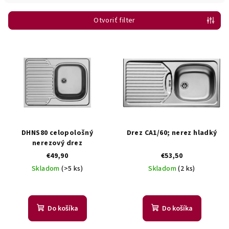
i
Otvoriť filter
e
p
V
r
ý
o
p
d
i
u
s
k
p
t
r
DHNS80 celopološný
Drez CA1/60; nerez hladký
o
o
nerezový drez
v
€49,90
€53,50
d
Skladom
(>5 ks)
Skladom
(2 ks)
u
k
t
Do košíka
Do košíka
o