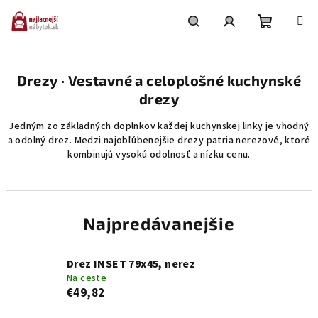
Prejsť
na
obsah
Nákupn
Hľadať
Prihlásenie
Drezy · Vestavné a celoplošné kuchynské
košík
drezy
Jedným zo základných doplnkov každej kuchynskej linky je vhodný
a odolný drez. Medzi najobľúbenejšie drezy patria nerezové, ktoré
kombinujú vysokú odolnosť a nízku cenu.
Najpredávanejšie
Drez INSET 79x45, nerez
Na ceste
€49,82