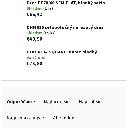
Drez ET78/60 SEMIFLAT, hladký satin
Skladom
(1 ks)
€66,42
DHNS80 celopološný nerezový drez
Skladom
(>5 ks)
€49,90
Drez KIBA SQUARE; nerez hladký
Vo výrobe
€73,80
R
a
Odporúčame
Najlacnejšie
Najdrahšie
d
e
Najpredávanejšie
Abecedne
n