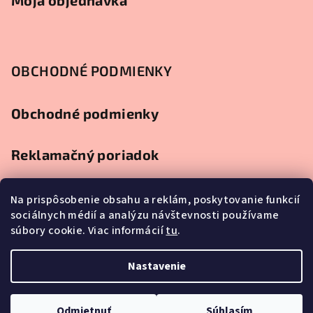
Moja objednávka
OBCHODNÉ PODMIENKY
Obchodné podmienky
Reklamačný poriadok
Ochrana osobných údajov
Na prispôsobenie obsahu a reklám, poskytovanie funkcií
sociálnych médií a analýzu návštevnosti používame
súbory cookie. Viac informácií
tu
.
Splátkový predaj
Nastavenie
Copyright 2026
Najlacnejší nábytok
. Všetky práva vyhradené.
Upraviť nastavenie cookies
Odmietnuť
Súhlasím