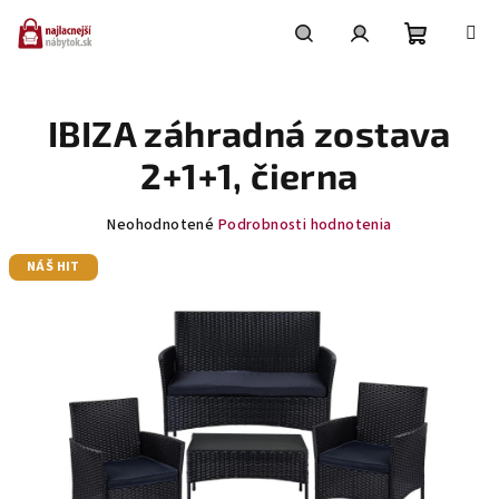
Prejsť
na
obsah
Nákupn
Hľadať
Prihlásenie
IBIZA záhradná zostava
košík
2+1+1, čierna
Priemerné
Neohodnotené
Podrobnosti hodnotenia
hodnotenie
NÁŠ HIT
produktu
je
0,0
z
5
hviezdičiek.