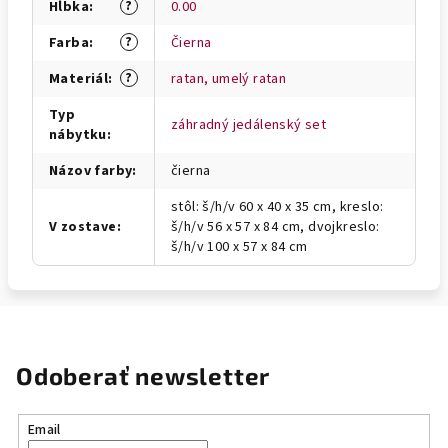
?
Hĺbka
:
0.00
?
Farba
:
Čierna
?
Materiál
:
ratan, umelý ratan
Typ
záhradný jedálenský set
nábytku
:
Názov farby
:
čierna
stôl: š/h/v 60 x 40 x 35 cm, kreslo:
V zostave
:
š/h/v 56 x 57 x 84 cm, dvojkreslo:
š/h/v 100 x 57 x 84 cm
Odoberať newsletter
Email