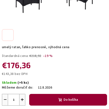
umelý ratan, ľahko prenosné, výhodná cena
štandardná cena:
€218,92
–19 %
€176,36
€143,38 bez DPH
Jednotková
Skladom
(>5 ks)
cena:
Môžeme doručiť do:
12.8.2026
−
+
Do košíka