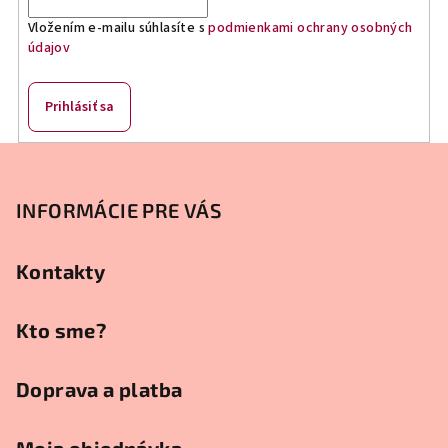
Vložením e-mailu súhlasíte s
podmienkami ochrany osobných
údajov
Prihlásiť sa
Z
á
p
INFORMÁCIE PRE VÁS
ä
t
Kontakty
i
e
Kto sme?
Doprava a platba