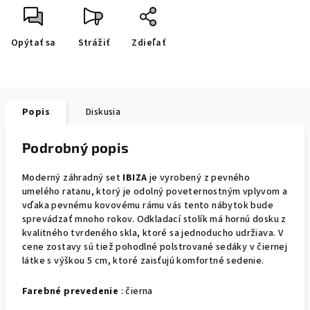
Opýtať sa
Strážiť
Zdieľať
Popis
Diskusia
Podrobný popis
Moderný záhradný set
IBIZA
je vyrobený z pevného
umelého ratanu, ktorý je odolný poveternostným vplyvom a
vďaka pevnému kovovému rámu vás tento nábytok bude
sprevádzať mnoho rokov. Odkladací stolík má hornú dosku z
kvalitného tvrdeného skla, ktoré sa jednoducho udržiava. V
cene zostavy sú tiež pohodlné polstrované sedáky v čiernej
látke s výškou 5 cm, ktoré zaisťujú komfortné sedenie.
Farebné prevedenie
: čierna