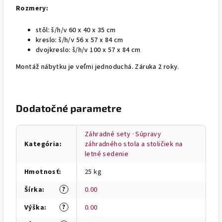
Rozmery:
stôl: š/h/v 60 x 40 x 35 cm
kreslo: š/h/v 56 x 57 x 84 cm
dvojkreslo: š/h/v 100 x 57 x 84 cm
Montáž nábytku je veľmi jednoduchá. Záruka 2 roky.
Dodatočné parametre
Záhradné sety · Súpravy
Kategória
:
záhradného stola a stoličiek na
letné sedenie
Hmotnosť
:
25 kg
?
Šírka
:
0.00
?
Výška
:
0.00