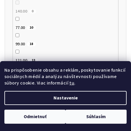
140.00
0
77.00
10
99.00
18
121.00
13
Na prispôsobenie obsahu a reklám, poskytovanie funkcií
sociálnych médií a analýzu návštevnosti používame
57.00
0
súbory cookie. Viac informácií
tu
.
60.00
0
Nastavenie
79.00
0
Odmietnuť
Súhlasím
72.00
0