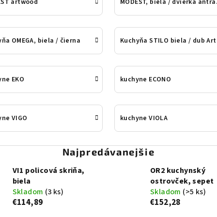
ST artwood
MODES
ňa OMEGA, biela / čierna
Kuc
yne EKO
kuchyne ECONO
yne VIGO
kuchyne VIOLA
Najpredávanejšie
VI1 policová skriňa,
OR2 kuchynský
biela
ostrovček, sepet
Skladom
(3 ks)
Skladom
(>5 ks)
€114,89
€152,28