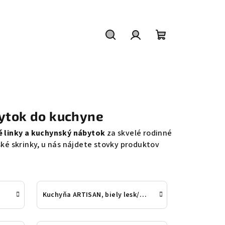
Hľadať
Prihlásenie
Nákupný
košík
bytok do kuchyne
é linky a kuchynský nábytok
za skvelé rodinné
ké skrinky, u nás nájdete stovky produktov
Kuchyňa ARTISAN, biely lesk/dub