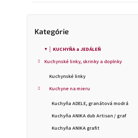
B
o
Kategórie
Preskočiť
č
kategórie
n
ý
▼ │ KUCHYŇA a JEDÁLEŇ
p
Kuchynské linky, skrinky a doplnky
a
n
Kuchynské linky
e
l
Kuchyne na mieru
Kuchyňa ADELE, granátová modrá
Kuchyňa ANIKA dub Artisan / graf
Kuchyňa ANIKA grafit