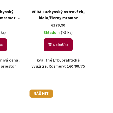
chynský
VERA kuchynský ostrovček,
 mramor /
biela/čierny mramor
€179,90
 ks)
Skladom
(>5 ks)
ka
Do košíka
znivá cena,
kvalitné LTD, praktické
 priestor
využitie, Rozmery: 160/90/75
NÁŠ HIT