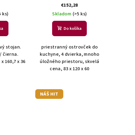
€152,28
5 ks)
Skladom
(>5 ks)
ka
Do košíka
vý stojan.
priestranný ostrovček do
/ čierna.
kuchyne, 4 dvierka, mnoho
 x 160,7 x 36
úložného priestoru, skvelá
cena, 83 x 120 x 60
NÁŠ HIT