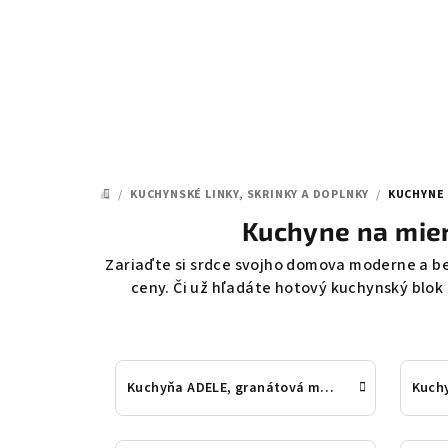
Prejsť
na
obsah
/
KUCHYNSKÉ LINKY, SKRINKY A DOPLNKY
/
KUCHYNE 
DOMOV
Kuchyne na mier
Zariaďte si srdce svojho domova moderne a 
ceny. Či už hľadáte hotový kuchynský blok
Kuchyňa ADELE, granátová modrá