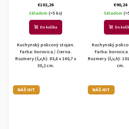
€102,26
€90,24
Skladom
(>5 ks)
Skladom
(>
Do košíka
Do koší
Kuchynský policový stojan.
Kuchynský polico
Farba: borovica / čierna.
Farba: borovica 
Rozmery (š,v,h): 83,6 x 140,7 x
Rozmery (š,v,h): 101
30,2 cm.
cm.
NÁŠ HIT
NÁŠ HIT