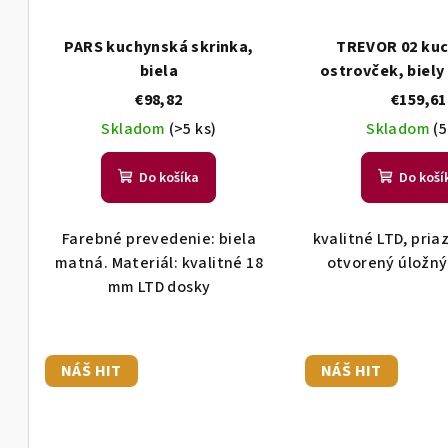
PARS kuchynská skrinka,
TREVOR 02 ku
biela
ostrovček, biely
šedá
€98,82
€159,61
Skladom
(>5 ks)
Skladom
(5
Do košíka
Do koší
Farebné prevedenie: biela
kvalitné LTD, pria
matná. Materiál: kvalitné 18
otvorený úložný
mm LTD dosky
NÁŠ HIT
NÁŠ HIT