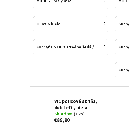
MODEST biely mat
MODE
OLIWIA biela
Kuchy
Kuchyňa STILO stredne šedá / dub
Kuch
Kuch
VI1 policová skriňa,
dub Left / biela
Skladom
(1 ks)
€89,90