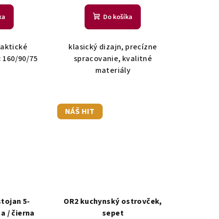
ka
Do košíka
raktické
klasický dizajn, precízne
: 160/90/75
spracovanie, kvalitné
materiály
NÁŠ HIT
tojan 5-
OR2 kuchynský ostrovček,
a / čierna
sepet