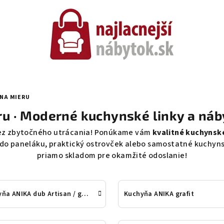
NA MIERU
u · Moderné kuchynské linky a ná
bez zbytočného utrácania! Ponúkame vám
kvalitné kuchynsk
 do paneláku, praktický ostrovček alebo samostatné kuchyns
priamo skladom pre okamžité odoslanie!
Kuchyňa ANIKA dub Artisan / graf
Kuchyňa ANIKA grafit