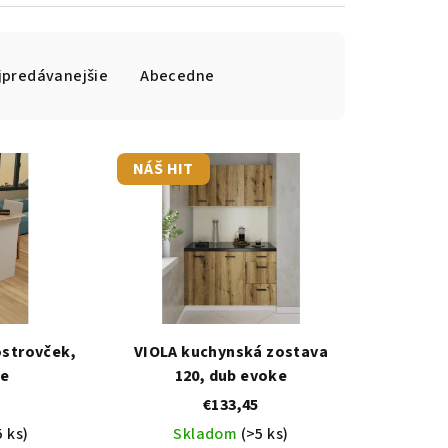
jpredávanejšie
Abecedne
NÁŠ HIT
ostrovček,
VIOLA kuchynská zostava
ne
120, dub evoke
€133,45
5 ks)
Skladom
(>5 ks)