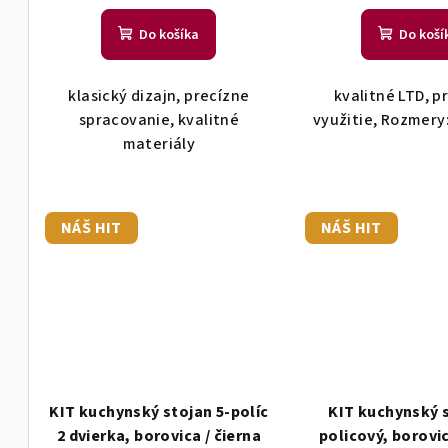
o
v
Do košíka
Do koší
klasický dizajn, precízne
kvalitné LTD, p
spracovanie, kvalitné
využitie, Rozmery
materiály
NÁŠ HIT
NÁŠ HIT
KIT kuchynský stojan 5-políc
KIT kuchynský s
2 dvierka, borovica / čierna
policový, borovic