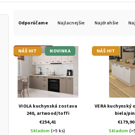
R
a
Odporúčame
Najlacnejšie
Najdrahšie
Na
d
e
n
i
V
NÁŠ HIT
NOVINKA
NÁŠ HIT
Otvoriť filter
e
ý
p
p
r
i
o
s
d
p
u
r
k
o
VIOLA kuchynská zostava
VERA kuchynský 
t
d
240, artwood/toffi
biela/pi
o
u
v
k
€254,41
€179,90
t
Skladom
(>5 ks)
Skladom
(>