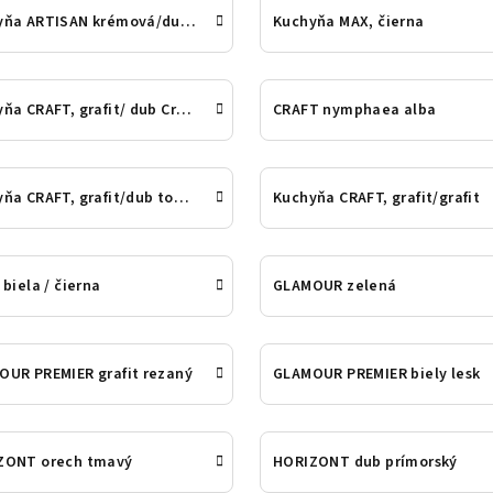
Kuchyňa ARTISAN krémová/dub arti
Kuchyňa MAX, čierna
Kuchyňa CRAFT, grafit/ dub Craft
CRAFT nymphaea alba
Kuchyňa CRAFT, grafit/dub tobaco
Kuchyňa CRAFT, grafit/grafit
 biela / čierna
GLAMOUR zelená
UR PREMIER grafit rezaný
GLAMOUR PREMIER biely lesk
ZONT orech tmavý
HORIZONT dub prímorský