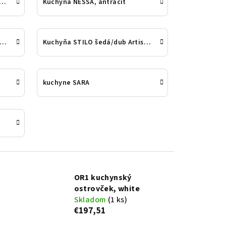
T, biela / dvierka antracit
Kuchyňa NESSA, antracit
hyňa STILO biela / dub Artisa
Kuchyňa STILO šedá/dub Artisan
kuchyne SARA
OR1 kuchynský
ostrovček, white
Skladom
(1 ks)
€197,51