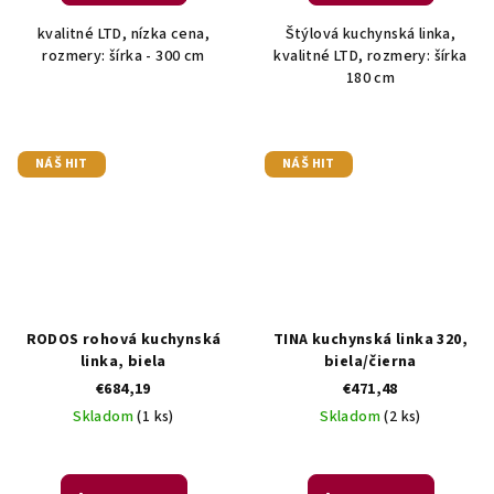
kvalitné LTD, nízka cena,
Štýlová kuchynská linka,
rozmery: šírka - 300 cm
kvalitné LTD, rozmery: šírka
180 cm
NÁŠ HIT
NÁŠ HIT
RODOS rohová kuchynská
TINA kuchynská linka 320,
linka, biela
biela/čierna
€684,19
€471,48
Skladom
(1 ks)
Skladom
(2 ks)