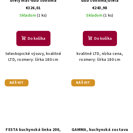
biely mat-dub sonoma
dub sonoma/biela
€326,01
€243,98
Skladom
(1 ks)
Skladom
(1 ks)
Do košíka
Do košíka
teleskopické výsuvy, kvalitné
kvalitné LTD, nízka cena,
LTD, rozmery: šírka 180 cm
rozmery: šírka 180 cm
NÁŠ HIT
NÁŠ HIT
FESTA kuchynská linka 200,
GAMMA, kuchynská zostava