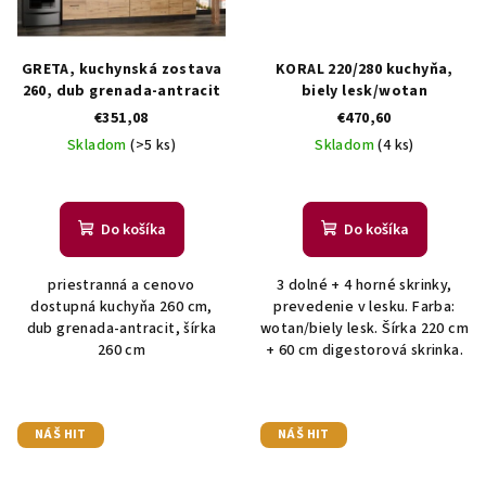
GRETA, kuchynská zostava
KORAL 220/280 kuchyňa,
260, dub grenada-antracit
biely lesk/wotan
€351,08
€470,60
Skladom
(>5 ks)
Skladom
(4 ks)
Do košíka
Do košíka
priestranná a cenovo
3 dolné + 4 horné skrinky,
dostupná kuchyňa 260 cm,
prevedenie v lesku. Farba:
dub grenada-antracit, šírka
wotan/biely lesk. Šírka 220 cm
260 cm
+ 60 cm digestorová skrinka.
NÁŠ HIT
NÁŠ HIT