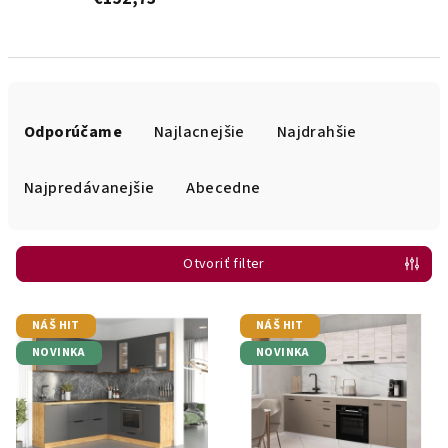
R
a
Odporúčame
Najlacnejšie
Najdrahšie
d
e
Najpredávanejšie
Abecedne
n
i
Otvoriť filter
e
p
V
r
NÁŠ HIT
NÁŠ HIT
ý
o
NOVINKA
NOVINKA
p
d
i
u
s
k