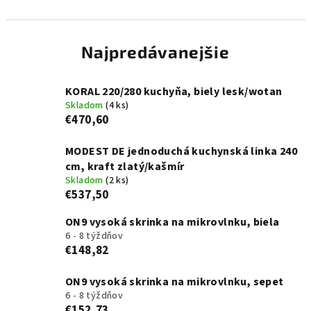
Najpredávanejšie
KORAL 220/280 kuchyňa, biely lesk/wotan
Skladom
(4 ks)
€470,60
MODEST DE jednoduchá kuchynská linka 240
cm, kraft zlatý/kašmír
Skladom
(2 ks)
€537,50
ON9 vysoká skrinka na mikrovlnku, biela
6 - 8 týždňov
€148,82
ON9 vysoká skrinka na mikrovlnku, sepet
6 - 8 týždňov
€152,73