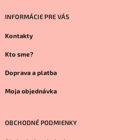
á
p
INFORMÁCIE PRE VÁS
ä
t
Kontakty
i
e
Kto sme?
Doprava a platba
Moja objednávka
OBCHODNÉ PODMIENKY