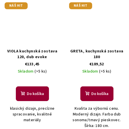
NÁŠ HIT
NÁŠ HIT
VIOLA kuchynská zostava
GRETA, kuchynská zostava
120, dub evoke
180
€133,45
€189,52
Skladom
(>5 ks)
Skladom
(>5 ks)
Do košíka
Do košíka
klasický dizajn, precízne
Kvalita za výbornú cenu.
spracovanie, kvalitné
Moderný dizajn. Farba dub
materiály
sonoma/tmavý pieskovec.
Šírka: 180 cm.