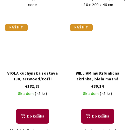
cene
: 80 x 200 x 46 cm
NÁŠ HIT
NÁŠ HIT
VIOLA kuchynská zostava
WILLIAM multifunkčná
180, artwood/toffi
skrinka, biela matná
€182,83
€89,14
Skladom
(>5 ks)
Skladom
(>5 ks)
Do košíka
Do košíka