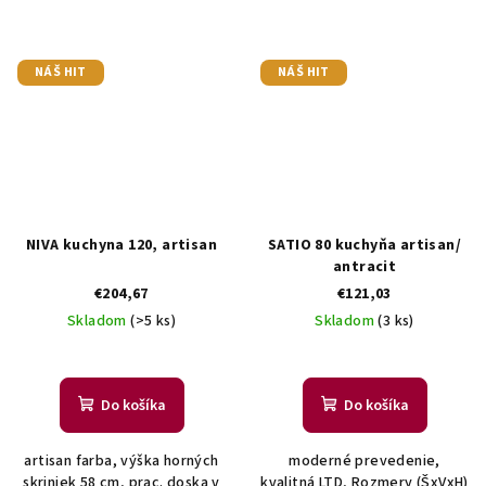
NÁŠ HIT
NÁŠ HIT
NIVA kuchyna 120, artisan
SATIO 80 kuchyňa artisan/
antracit
€204,67
€121,03
Skladom
(>5 ks)
Skladom
(3 ks)
Do košíka
Do košíka
artisan farba, výška horných
moderné prevedenie,
skriniek 58 cm, prac. doska v
kvalitná LTD, Rozmery (ŠxVxH)