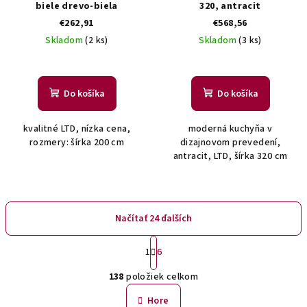
biele drevo-biela
320, antracit
€262,91
€568,56
Skladom
(2 ks)
Skladom
(3 ks)
Do košíka
Do košíka
kvalitné LTD, nízka cena,
moderná kuchyňa v
rozmery: šírka 200 cm
dizajnovom prevedení,
antracit, LTD, šírka 320 cm
Načítať 24 ďalších
S
1
6
t
O
r
138
položiek celkom
á
v
n
l
Hore
k