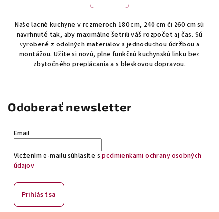
á
o
d
v
Naše lacné kuchyne v rozmeroch 180 cm, 240 cm či 260 cm sú
a
a
navrhnuté tak, aby maximálne šetrili váš rozpočet aj čas. Sú
n
c
vyrobené z odolných materiálov s jednoduchou údržbou a
i
i
montážou. Užite si novú, plne funkčnú kuchynskú linku bez
e
e
zbytočného preplácania a s bleskovou dopravou.
p
r
v
Odoberať newsletter
k
y
v
Email
ý
p
Vložením e-mailu súhlasíte s
podmienkami ochrany osobných
i
údajov
s
u
Prihlásiť sa
Z