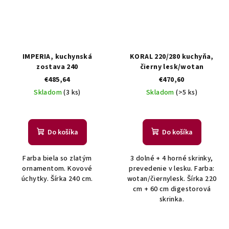
IMPERIA, kuchynská
KORAL 220/280 kuchyňa,
zostava 240
čierny lesk/wotan
€485,64
€470,60
Skladom
(3 ks)
Skladom
(>5 ks)
Do košíka
Do košíka
Farba biela so zlatým
3 dolné + 4 horné skrinky,
ornamentom. Kovové
prevedenie v lesku. Farba:
úchytky. Šírka 240 cm.
wotan/čiernylesk. Šírka 220
cm + 60 cm digestorová
skrinka.