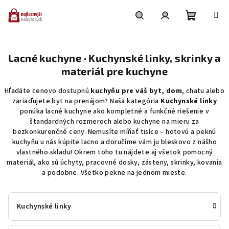
Prejsť
na
obsah
Nákupn
Hľadať
Prihlásenie
Lacné kuchyne · Kuchynské linky, skrinky a
košík
materiál pre kuchyne
Hľadáte cenovo dostupnú
kuchyňu pre váš byt, dom
, chatu alebo
zariaďujete byt na prenájom? Naša kategória
Kuchynské linky
ponúka lacné kuchyne ako kompletné a funkčné riešenie v
štandardných rozmeroch alebo kuchyne na mieru za
bezkonkurenčné ceny. Nemusíte míňať tisíce – hotovú a peknú
kuchyňu u nás kúpite lacno a doručíme vám ju bleskovo z nášho
vlastného skladu! Okrem toho tu nájdete aj všetok pomocný
materiál, ako sú úchyty, pracovné dosky, zásteny, skrinky, kovania
a podobne. Všetko pekne na jednom mieste.
Kuchynské linky