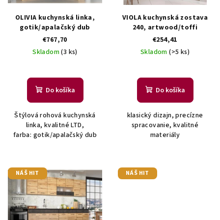
p
t
r
OLIVIA kuchynská linka,
VIOLA kuchynská zostava
o
o
gotik/apalačský dub
240, artwood/toffi
v
€767,70
€254,41
d
Skladom
(3 ks)
Skladom
(>5 ks)
u
k
t
Do košíka
Do košíka
o
v
Štýlová rohová kuchynská
klasický dizajn, precízne
linka, kvalitné LTD,
spracovanie, kvalitné
farba: gotik/apalačský dub
materiály
NÁŠ HIT
NÁŠ HIT