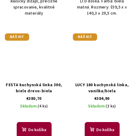
klasický dizajn, precízne
LTD doska. Farba: biela
spracovanie, kvalitné
matná. Rozmery: š59,5 x v
materiály
140,3 x 29,5 cm.
NÁŠ HIT
NÁŠ HIT
FESTA kuchynská linka 300,
LUCY 180 kuchynská linka,
biele drevo-biela
vanilka/biela
€380,70
€384,90
Skladom
(4 ks)
Skladom
(3 ks)
Do košíka
Do košíka