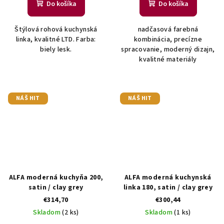
Do košíka
Do košíka
Štýlová rohová kuchynská
nadčasová farebná
linka, kvalitné LTD. Farba:
kombinácia, precízne
biely lesk.
spracovanie, moderný dizajn,
kvalitné materiály
NÁŠ HIT
NÁŠ HIT
ALFA moderná kuchyňa 200,
ALFA moderná kuchynská
satin / clay grey
linka 180, satin / clay grey
€314,70
€300,44
Skladom
(2 ks)
Skladom
(1 ks)