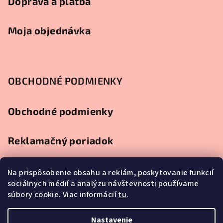
Doprava a platba
Moja objednávka
OBCHODNÉ PODMIENKY
Obchodné podmienky
Reklamačný poriadok
Ochrana osobných údajov
Na prispôsobenie obsahu a reklám, poskytovanie funkcií
sociálnych médií a analýzu návštevnosti používame
súbory cookie. Viac informácií
tu
.
Splátkový predaj
Nastavenie