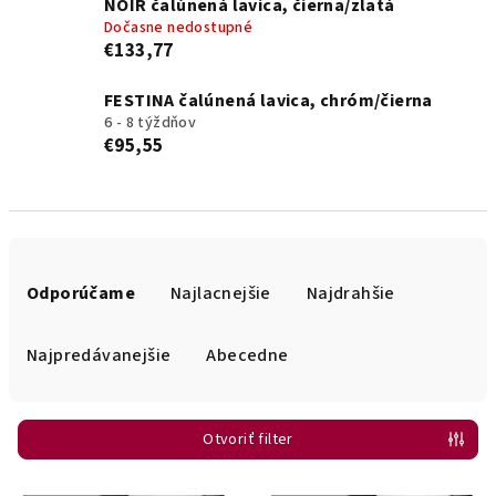
NOIR čalúnená lavica, čierna/zlatá
Dočasne nedostupné
€133,77
FESTINA čalúnená lavica, chróm/čierna
6 - 8 týždňov
€95,55
R
a
Odporúčame
Najlacnejšie
Najdrahšie
d
e
Najpredávanejšie
Abecedne
n
i
Otvoriť filter
e
p
V