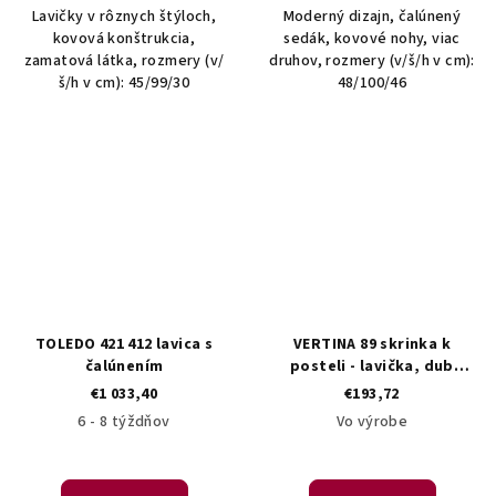
Lavičky v rôznych štýloch,
Moderný dizajn, čalúnený
kovová konštrukcia,
sedák, kovové nohy, viac
zamatová látka, rozmery (v/
druhov, rozmery (v/š/h v cm):
š/h v cm): 45/99/30
48/100/46
TOLEDO 421 412 lavica s
VERTINA 89 skrinka k
čalúnením
posteli - lavička, dub
divoký / béžová
€1 033,40
€193,72
6 - 8 týždňov
Vo výrobe