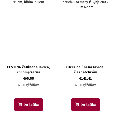
45 cm, hĺbka: 40 cm
orech. Rozmery (š,v,h): 200 x
89 x 62 cm.
FESTINA čalúnená lavica,
ONYX čalúnená lavica,
chróm/čierna
čierna/chróm
€95,55
€141,41
6 - 8 týždňov
6 - 8 týždňov
Do košíka
Do košíka