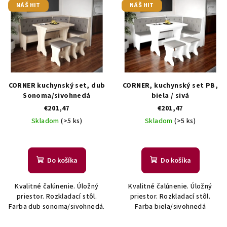
r
NÁŠ HIT
NÁŠ HIT
ý
o
p
d
i
u
s
k
p
t
r
CORNER kuchynský set, dub
CORNER, kuchynský set PB,
o
o
Sonoma/sivohnedá
biela / sivá
v
€201,47
€201,47
d
Skladom
(>5 ks)
Skladom
(>5 ks)
u
k
t
Do košíka
Do košíka
o
v
Kvalitné čalúnenie. Úložný
Kvalitné čalúnenie. Úložný
priestor. Rozkladací stôl.
priestor. Rozkladací stôl.
Farba dub sonoma/sivohnedá.
Farba biela/sivohnedá