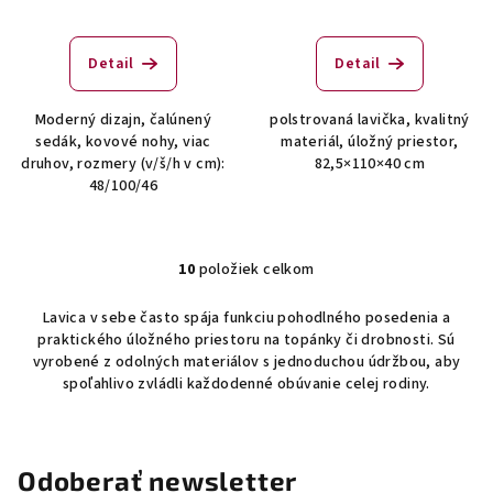
Detail
Detail
Moderný dizajn, čalúnený
polstrovaná lavička, kvalitný
sedák, kovové nohy, viac
materiál, úložný priestor,
druhov, rozmery (v/š/h v cm):
82,5×110×40 cm
48/100/46
10
položiek celkom
O
v
Lavica v sebe často spája funkciu pohodlného posedenia a
l
praktického úložného priestoru na topánky či drobnosti. Sú
á
vyrobené z odolných materiálov s jednoduchou údržbou, aby
d
spoľahlivo zvládli každodenné obúvanie celej rodiny.
a
c
i
Odoberať newsletter
e