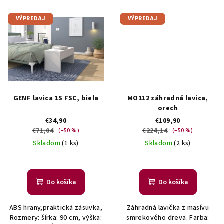
VÝPREDAJ
VÝPREDAJ
GENF lavica 1S FSC, biela
MO112 záhradná lavica,
orech
€34,90
€109,90
€71,04
€224,14
(–50 %)
(–50 %)
Skladom
(1 ks)
Skladom
(2 ks)
Do košíka
Do košíka
ABS hrany,praktická zásuvka,
Záhradná lavička z masívu
Rozmery: šírka: 90 cm, výška:
smrekového dreva. Farba: