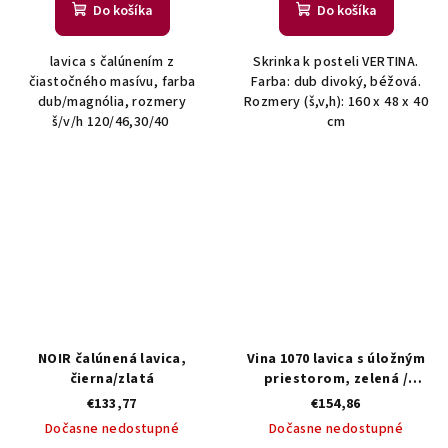
Do košíka
Do košíka
lavica s čalúnením z
Skrinka k posteli VERTINA.
čiastočného masívu, farba
Farba: dub divoký, béžová.
dub/magnólia, rozmery
Rozmery (š,v,h): 160 x 48 x 40
š/v/h 120/46,30/40
cm
NOIR čalúnená lavica,
Vina 1070 lavica s úložným
čierna/zlatá
priestorom, zelená /
borovica Atlanti
€133,77
€154,86
Dočasne nedostupné
Dočasne nedostupné