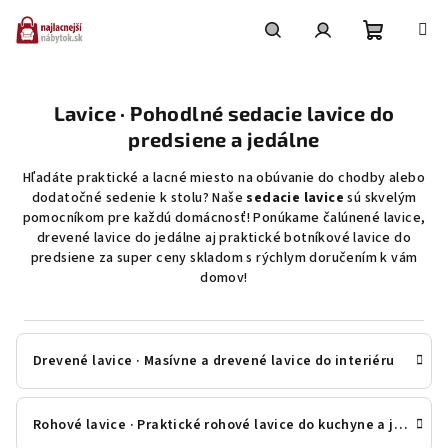
Prejsť
na
obsah
Nákupn
Hľadať
Prihlásenie
Lavice · Pohodlné sedacie lavice do
košík
predsiene a jedálne
Hľadáte praktické a lacné miesto na obúvanie do chodby alebo
dodatočné sedenie k stolu? Naše
sedacie lavice
sú skvelým
pomocníkom pre každú domácnosť! Ponúkame čalúnené lavice,
drevené lavice do jedálne aj praktické botníkové lavice do
predsiene za super ceny skladom s rýchlym doručením k vám
domov!
Drevené lavice · Masívne a drevené lavice do interiéru
Rohové lavice · Praktické rohové lavice do kuchyne a jedálne