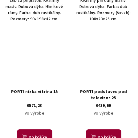
LED za príplatok. Kvalitný
Kvalitný prírodný masív.
masív. Dubová dýha. Hliníkové
Dubová dýha. Farba: dub
rámy. Farba: dub rustikálny.
rustikálny. Rozmery (šxvxh):
Rozmery: 90x198x42 cm.
108x23x25 cm.
PORTI nízka vitrína 15
PORTI podstavec pod
televízor 25
€571,23
€439,69
Vo výrobe
Vo výrobe
Do košíka
Do košíka