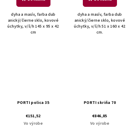
dyha a masív, farba dub
dyha a masív, farba dub
anický/čierne sklo, kovové
anický/čierne sklo, kovové
úchytky, v/š/h 145 x 95 x 42
úchytky, v/š/h 51 x 160 x 42
cm
cm.
PORTI polica 35
PORTI skriňa 70
€151,52
€846,85
Vo výrobe
Vo výrobe