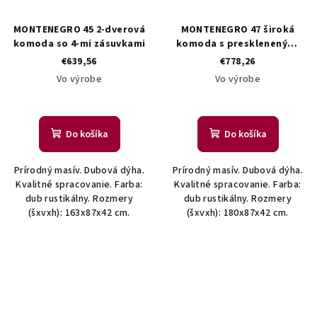
MONTENEGRO 45 2-dverová
MONTENEGRO 47 široká
komoda so 4-mi zásuvkami
komoda s presklenenými
dvierkami
€639,56
€778,26
Vo výrobe
Vo výrobe
Do košíka
Do košíka
Prírodný masív. Dubová dýha.
Prírodný masív. Dubová dýha.
Kvalitné spracovanie. Farba:
Kvalitné spracovanie. Farba:
dub rustikálny. Rozmery
dub rustikálny. Rozmery
(šxvxh): 163x87x42 cm.
(šxvxh): 180x87x42 cm.