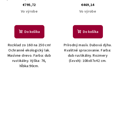
€795,72
€469,14
Vo výrobe
Vo výrobe
Do košíka
Do košíka
Rozklad zo 160 na 250 cm!
Prírodný masív. Dubová dýha.
Ochranné ekologický lak.
Kvalitné spracovanie. Farba:
Masívne drevo. Farba: dub
dub rustikálny. Rozmery
rustikálny. Výška: 76,
(šxvxh): 108x87x42 cm.
hĺbka:90cm.