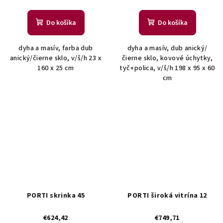
Do košíka
Do košíka
dyha a masív, farba dub
dyha a masív, dub anický/
anický/čierne sklo, v/š/h 23 x
čierne sklo, kovové úchytky,
160 x 25 cm
tyč+polica, v/š/h 198 x 95 x 60
cm
PORTI skrinka 45
PORTI široká vitrína 12
€624,42
€749,71