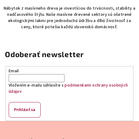
d
v
Nábytok z masívneho dreva je investíciou do trvácnosti, stability a
a
a
nadčasového štýlu. Naše masívne drevené sektory sú ošetrené
n
c
ekologickými lakmi pre jednoduchú údržbu a dlhú životnosť za
i
i
ceny, ktoré potešia každú slovenskú domácnosť.
e
e
p
r
v
Odoberať newsletter
k
y
Email
v
ý
Vložením e-mailu súhlasíte s
podmienkami ochrany osobných
p
údajov
i
s
u
Prihlásiť sa
Z
á