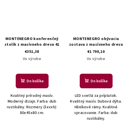
MONTENEGRO konferenčný
MONTENEGRO obývacia
stolík z masívneho dreva 41
zostava z masívneho dreva
€351,38
€1 790,10
Vo výrobe
Vo výrobe
Do košíka
Do košíka
Kvalitný prírodný masív.
LED svetlá za príplatok.
Moderný dizajn. Farba: dub
Kvalitný masív. Dubová dýha.
rustikálny. Rozmery (šxvxh):
Hliníkové rámy. Kvalitné
80x45x80 cm.
spracovanie. Farba: dub
rustikálny.