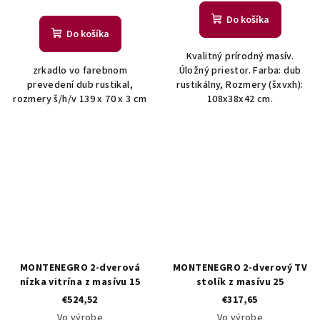
Do košíka
Do košíka
Kvalitný prírodný masív.
zrkadlo vo farebnom
Úložný priestor. Farba: dub
prevedení dub rustikal,
rustikálny, Rozmery (šxvxh):
rozmery š/h/v 139 x 70 x 3 cm
108x38x42 cm.
MONTENEGRO 2-dverová
MONTENEGRO 2-dverový TV
nízka vitrína z masívu 15
stolík z masívu 25
€524,52
€317,65
Vo výrobe
Vo výrobe