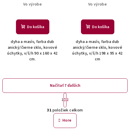
Vo výrobe
Vo výrobe
Do košíka
Do košíka
dyha a masív, farba dub
dyha a masív, farba dub
anický/čierne sklo, kovové
anický/čierne sklo, kovové
úchytky, v/š/h 90 x 160 x 42
úchytky, v/š/h 198 x 95 x 42
cm.
cm
Načítať 7 ďalších
S
1
2
t
O
r
31
položiek celkom
á
v
n
l
Hore
k
á
o