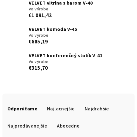
VELVET vitrína s barom V-48
Vo výrobe
€1 091,42
VELVET komoda V-45
Vo výrobe
€685,19
VELVET konferenčný stolík V-41
Vo výrobe
€315,70
R
a
Odporúčame
Najlacnejšie
Najdrahšie
d
e
Najpredávanejšie
Abecedne
n