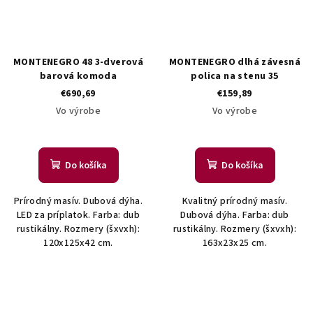
MONTENEGRO 48 3-dverová
MONTENEGRO dlhá závesná
barová komoda
polica na stenu 35
€690,69
€159,89
Vo výrobe
Vo výrobe
Do košíka
Do košíka
Prírodný masív. Dubová dýha.
Kvalitný prírodný masív.
LED za príplatok. Farba: dub
Dubová dýha. Farba: dub
rustikálny. Rozmery (šxvxh):
rustikálny. Rozmery (šxvxh):
120x125x42 cm.
163x23x25 cm.