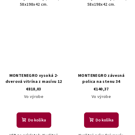
58x198x42 cm.
58x198x42 cm.
MONTENEGRO vysoká 2-
MONTENEGRO závesná
dverová vitrína z masívu 12
polica na stenu 34
€818,03
€140,37
Vo výrobe
Vo výrobe
Do košíka
Do košíka