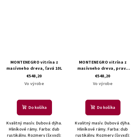
MONTENEGRO vitrína z
MONTENEGRO vitrína z
masívneho dreva, ľavá 10L
masívneho dreva, pravá
11P
€548,20
€548,20
Vo výrobe
Vo výrobe
Do košíka
Do košíka
Kvalitný masív. Dubová dýha.
Kvalitný masív. Dubová dýha.
Hliníkové rámy. Farba: dub
Hliníkové rámy. Farba: dub
rustikálny. Rozmery (šxvxd):
rustikálny. Rozmery (šxvxd):