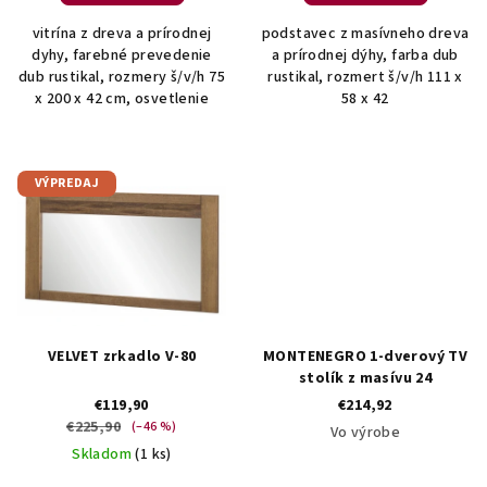
v
vitrína z dreva a prírodnej
podstavec z masívneho dreva
dyhy, farebné prevedenie
a prírodnej dýhy, farba dub
dub rustikal, rozmery š/v/h 75
rustikal, rozmert š/v/h 111 x
x 200 x 42 cm, osvetlenie
58 x 42
VÝPREDAJ
VELVET zrkadlo V-80
MONTENEGRO 1-dverový TV
stolík z masívu 24
€119,90
€214,92
€225,90
(–46 %)
Vo výrobe
Skladom
(1 ks)