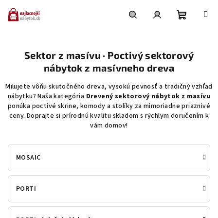
Prejsť
na
obsah
Nákupn
Hľadať
Prihlásenie
Sektor z masívu · Poctivý sektorový
košík
nábytok z masívneho dreva
Milujete vôňu skutočného dreva, vysokú pevnosť a tradičný vzhľad
nábytku? Naša kategória
Drevený sektorový nábytok z masívu
ponúka poctivé skrine, komody a stolíky za mimoriadne priaznivé
ceny. Doprajte si prírodnú kvalitu skladom s rýchlym doručením k
vám domov!
MOSAIC
PORTI