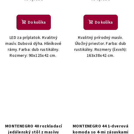
Do košíka
Do košíka
LED za príplatok. Kvalitný
Kvalitný prírodný masív.
masív. Dubová dýha. Hliníkové
Úložný priestor. Farba: dub
rámy. Farba: dub rustikálny.
rustikálny. Rozmery (šxvxh):
Rozmery: 90x125x42 cm.
163x38x42 cm.
MONTENEGRO 40 rozkladací
MONTENEGRO 44 1-dverová
jedálenský stôl z masívu
komoda so 4-mi zásuvkami