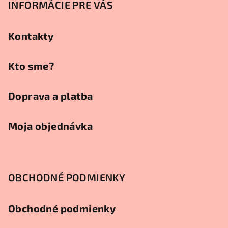
p
INFORMÁCIE PRE VÁS
ä
t
Kontakty
i
e
Kto sme?
Doprava a platba
Moja objednávka
OBCHODNÉ PODMIENKY
Obchodné podmienky