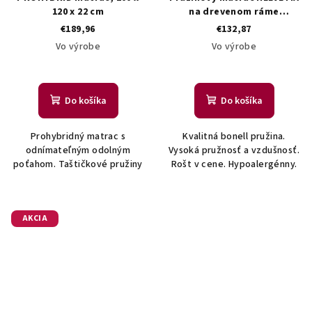
120 x 22 cm
na drevenom ráme
120x200cm
€189,96
€132,87
Vo výrobe
Vo výrobe
Do košíka
Do košíka
Prohybridný matrac s
Kvalitná bonell pružina.
odnímateľným odolným
Vysoká pružnosť a vzdušnosť.
poťahom. Taštičkové pružiny
Rošt v cene. Hypoalergénny.
AKCIA