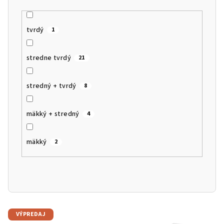
tvrdý
1
stredne tvrdý
21
stredný + tvrdý
8
mäkký + stredný
4
mäkký
2
V
VÝPREDAJ
ý