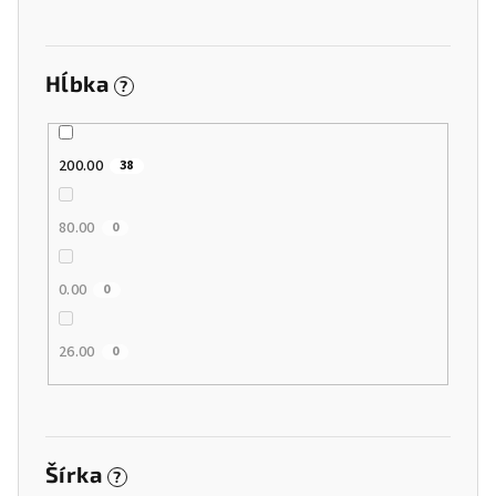
v
Hĺbka
?
200.00
38
80.00
0
0.00
0
26.00
0
Šírka
?