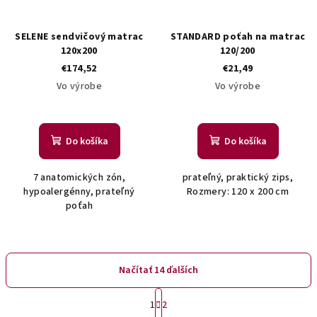
SELENE sendvičový matrac
STANDARD poťah na matrac
120x200
120/200
€174,52
€21,49
Vo výrobe
Vo výrobe
Do košíka
Do košíka
7 anatomických zón,
prateľný, praktický zips,
hypoalergénny, prateľný
Rozmery: 120 x 200 cm
poťah
Načítať 14 ďalších
S
1
2
t