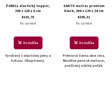
PURELL elastický topper,
SANTO matrac premium
200 x 120 x 6 cm
black, 200 x 120 x 24 cm
€101,70
€205,31
Vo výrobe
Vo výrobe
Do košíka
Do košíka
Vyrobený z elastickej peny a
Prémiová čierna aloe vera.
kokosu. Obojstranný.
Masážne penové matrace,
prešívaný odolný poťah.