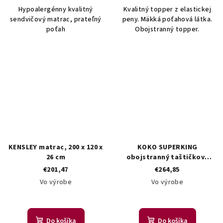
Hypoalergénny kvalitný
Kvalitný topper z elastickej
sendvičový matrac, prateľný
peny. Mäkká poťahová látka.
poťah
Obojstranný topper.
KENSLEY matrac, 200 x 120 x
KOKO SUPERKING
26 cm
obojstranný taštičkový
matrac 120/200
€201,47
€264,85
Vo výrobe
Vo výrobe
Do košíka
Do košíka