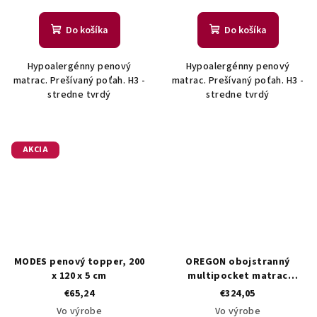
Do košíka
Do košíka
Hypoalergénny penový
Hypoalergénny penový
matrac. Prešívaný poťah. H3 -
matrac. Prešívaný poťah. H3 -
stredne tvrdý
stredne tvrdý
AKCIA
MODES penový topper, 200
OREGON obojstranný
x 120 x 5 cm
multipocket matrac
120x200
€65,24
€324,05
Vo výrobe
Vo výrobe