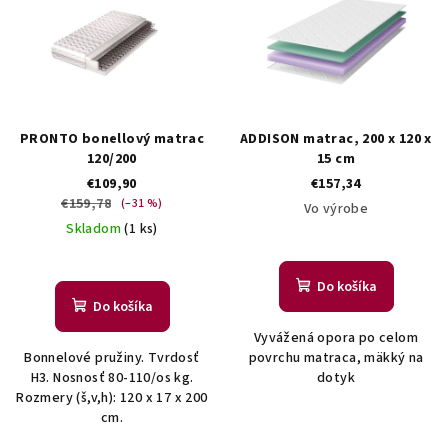
p
i
s
p
r
PRONTO bonellový matrac
ADDISON matrac, 200 x 120 x
o
120/200
15 cm
€109,90
€157,34
d
€159,78
(–31 %)
Vo výrobe
u
Skladom
(1 ks)
k
t
Do košíka
o
Do košíka
v
Vyvážená opora po celom
Bonnelové pružiny. Tvrdosť
povrchu matraca, mäkký na
H3. Nosnosť 80-110/os kg.
dotyk
Rozmery (š,v,h): 120 x 17 x 200
cm.