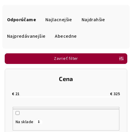
R
a
Odporúčame
Najlacnejšie
Najdrahšie
d
e
Najpredávanejšie
Abecedne
n
i
Zavrieť filter
e
p
r
Cena
o
d
€
21
€
325
u
k
t
Na sklade
1
o