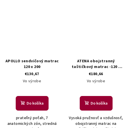
APOLLO sendvičový matrac
ATENA obojstranný
120 x 200
taštičkový matrac -120 x
200
€130,67
€180,66
Vo výrobe
Vo výrobe
Do košíka
Do košíka
prateľný poťah, 7
Vysoká pružnosť a vzdušnosť,
anatomických zón, stredná
obojstranný matrac na