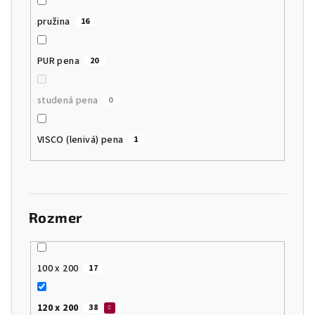
pružina
16
PUR pena
20
studená pena
0
VISCO (lenivá) pena
1
Rozmer
100 x 200
17
120 x 200
38