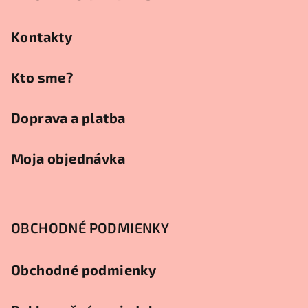
ä
t
Kontakty
i
e
Kto sme?
Doprava a platba
Moja objednávka
OBCHODNÉ PODMIENKY
Obchodné podmienky