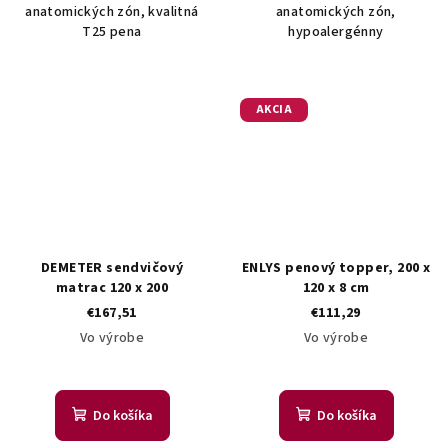
anatomických zón, kvalitná
anatomických zón,
T25 pena
hypoalergénny
AKCIA
DEMETER sendvičový
ENLYS penový topper, 200 x
matrac 120 x 200
120 x 8 cm
€167,51
€111,29
Vo výrobe
Vo výrobe
Do košíka
Do košíka