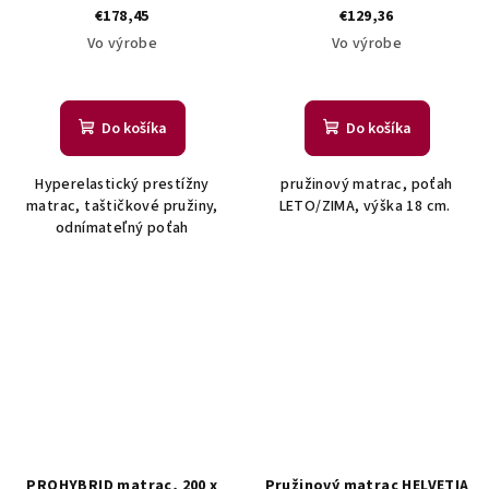
€178,45
€129,36
Vo výrobe
Vo výrobe
Do košíka
Do košíka
Hyperelastický prestížny
pružinový matrac, poťah
matrac, taštičkové pružiny,
LETO/ZIMA, výška 18 cm.
odnímateľný poťah
PROHYBRID matrac, 200 x
Pružinový matrac HELVETIA