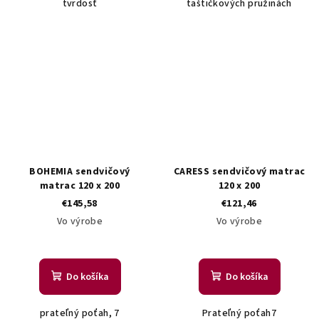
tvrdosť
taštičkových pružinách
BOHEMIA sendvičový
CARESS sendvičový matrac
matrac 120 x 200
120 x 200
€145,58
€121,46
Vo výrobe
Vo výrobe
Do košíka
Do košíka
prateľný poťah, 7
Prateľný poťah7