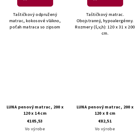
Taštičkový odpružený
Taštičkový matrac.
matrac, kokosové vlákno,
Obojstranný, hypoalergénny.
poťah matraca so zipsom
Rozmery (š,v,h): 120 x 31 x 200
cm.
LUNA penový matrac, 200 x
LUNA penový matrac, 200 x
120 x 14 cm
120 x 8 cm
€105,53
€82,51
Vo výrobe
Vo výrobe