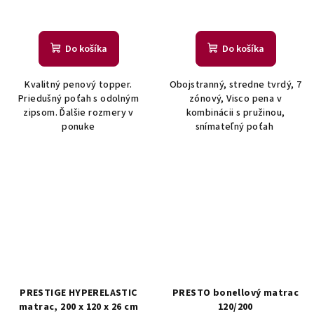
Do košíka
Do košíka
Kvalitný penový topper.
Obojstranný, stredne tvrdý, 7
Priedušný poťah s odolným
zónový, Visco pena v
zipsom. Ďalšie rozmery v
kombinácii s pružinou,
ponuke
snímateľný poťah
PRESTIGE HYPERELASTIC
PRESTO bonellový matrac
matrac, 200 x 120 x 26 cm
120/200