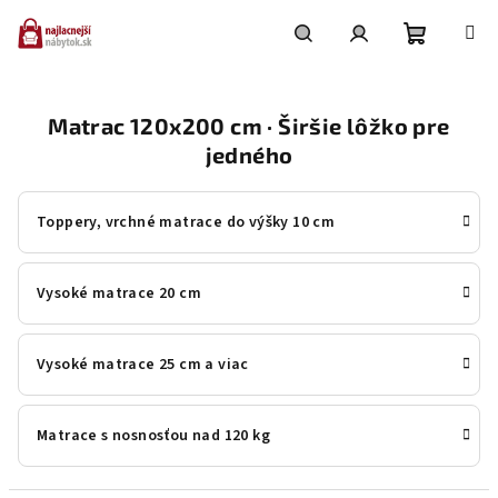
Prejsť
na
obsah
Nákupn
Hľadať
Prihlásenie
Matrac 120x200 cm · Širšie lôžko pre
košík
jedného
Toppery, vrchné matrace do výšky 10 cm
Vysoké matrace 20 cm
Vysoké matrace 25 cm a viac
Matrace s nosnosťou nad 120 kg