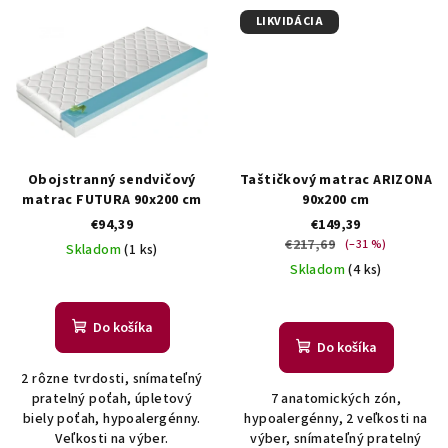
LIKVIDÁCIA
Obojstranný sendvičový
Taštičkový matrac ARIZONA
matrac FUTURA 90x200 cm
90x200 cm
€94,39
€149,39
€217,69
(–31 %)
Skladom
(1 ks)
Skladom
(4 ks)
Do košíka
Do košíka
2 rôzne tvrdosti, snímateľný
pratelný poťah, úpletový
7 anatomických zón,
biely poťah, hypoalergénny.
hypoalergénny, 2 veľkosti na
Veľkosti na výber.
výber, snímateľný pratelný