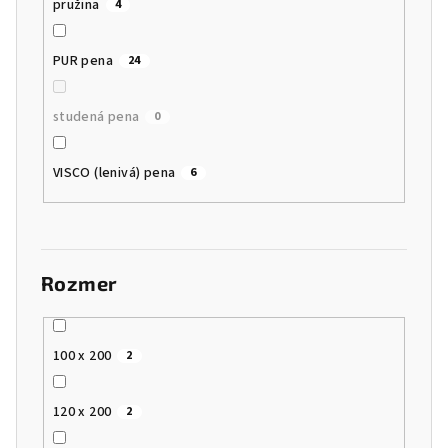
pružina
4
PUR pena
24
studená pena
0
VISCO (lenivá) pena
6
Rozmer
100 x 200
2
120 x 200
2