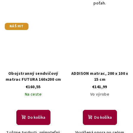
poťah.
NÁŠ HIT
Obojstranný sendvičový
ADDISON matrac, 200 x 100 x
matrac FUTURA 160x200 cm
15 cm
€160,55
€141,99
Na ceste
Vo výrobe
Do košíka
Do košíka
2 rôzne tvrdosti, snímateľný
Vyvážená opora po celom