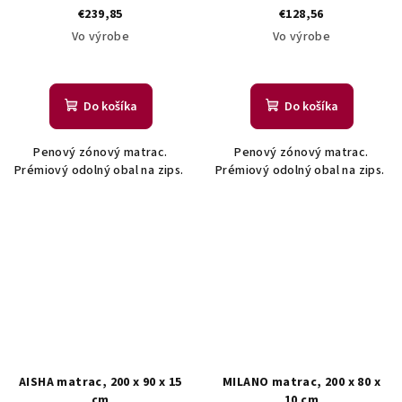
€239,85
€128,56
Vo výrobe
Vo výrobe
Do košíka
Do košíka
Penový zónový matrac.
Penový zónový matrac.
Prémiový odolný obal na zips.
Prémiový odolný obal na zips.
AISHA matrac, 200 x 90 x 15
MILANO matrac, 200 x 80 x
cm
10 cm