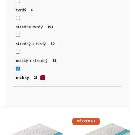
tvrdý
6
stredne tvrdý
191
stredný + tvrdý
50
mäkký + stredný
33
mäkký
28
V
VÝPREDAJ
ý
p