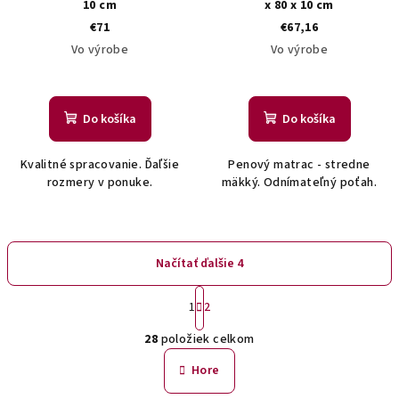
10 cm
x 80 x 10 cm
€71
€67,16
Vo výrobe
Vo výrobe
Do košíka
Do košíka
Kvalitné spracovanie. Ďaľšie
Penový matrac - stredne
rozmery v ponuke.
mäkký. Odnímateľný poťah.
Načítať ďalšie 4
S
1
2
t
O
r
28
položiek celkom
á
v
n
l
Hore
k
á
o