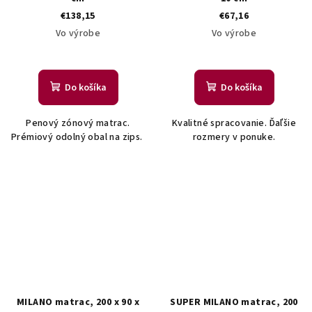
€138,15
€67,16
Vo výrobe
Vo výrobe
Do košíka
Do košíka
Penový zónový matrac.
Kvalitné spracovanie. Ďaľšie
Prémiový odolný obal na zips.
rozmery v ponuke.
MILANO matrac, 200 x 90 x
SUPER MILANO matrac, 200