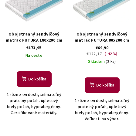
i
s
p
r
Obojstranný sendvičový
Obojstranný sendvičový
o
matrac FUTURA 180x200 cm
matrac FUTURA 80x200 cm
€173,95
€69,90
d
€122,17
(–42 %)
Na ceste
u
Skladom
(2 ks)
k
t
Do košíka
o
Do košíka
v
2 rôzne tvrdosti, snímateľný
pratelný poťah. úpletový
2 rôzne tvrdosti, snímateľný
biely poťah, hypoalergénny.
pratelný poťah, úpletový
Certifikované materiály.
biely poťah, hypoalergénny.
Veľkosti na výber.