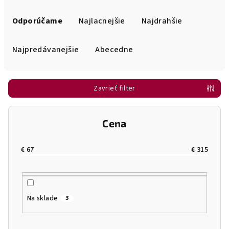
R
a
Odporúčame
Najlacnejšie
Najdrahšie
d
e
Najpredávanejšie
Abecedne
n
i
Zavrieť filter
e
p
r
Cena
o
d
€
67
€
315
u
k
t
Na sklade
3
o
v