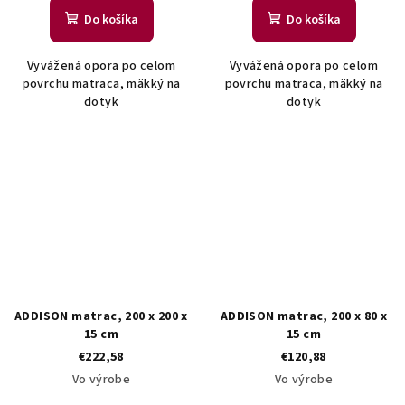
Do košíka
Do košíka
Vyvážená opora po celom
Vyvážená opora po celom
povrchu matraca, mäkký na
povrchu matraca, mäkký na
dotyk
dotyk
ADDISON matrac, 200 x 200 x
ADDISON matrac, 200 x 80 x
15 cm
15 cm
€222,58
€120,88
Vo výrobe
Vo výrobe