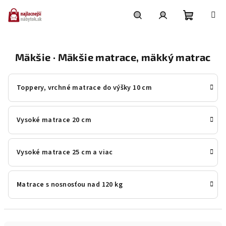
Prejsť
na
obsah
Nákupn
Hľadať
Prihlásenie
Mäkšie · Mäkšie matrace, mäkký matrac
košík
Toppery, vrchné matrace do výšky 10 cm
Vysoké matrace 20 cm
Vysoké matrace 25 cm a viac
Matrace s nosnosťou nad 120 kg