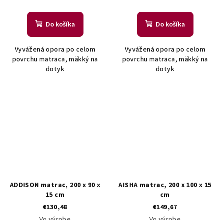
Do košíka
Do košíka
Vyvážená opora po celom
Vyvážená opora po celom
povrchu matraca, mäkký na
povrchu matraca, mäkký na
dotyk
dotyk
ADDISON matrac, 200 x 90 x
AISHA matrac, 200 x 100 x 15
15 cm
cm
€130,48
€149,67
Vo výrobe
Vo výrobe