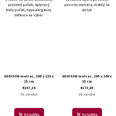
pratelný poťah, úpletový
povrchu matraca, mäkký na
biely poťah, hypoalergénny.
dotyk
Veľkosti na výber.
ADDISON matrac, 200 x 120 x
ADDISON matrac, 200 x 140 x
15 cm
15 cm
€157,34
€172,69
Vo výrobe
Vo výrobe
Do košíka
Do košíka