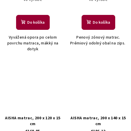
Do košíka
Do košíka
Vyvážená opora po celom
Penový zónový matrac.
povrchu matraca, mäkký na
Prémiový odolný obal na zips.
dotyk
AISHA matrac, 200 x 120 x 15
AISHA matrac, 200 x 140 x 15
cm
cm