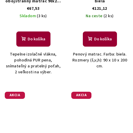
obojstranný matrac 90x200
biela
cm
€67,53
€121,12
Skladom
(3 ks)
Na ceste
(2 ks)
Do košíka
Do košíka
Tepelne izolačné vlákna,
Penový matrac. Farba: biela.
pohodlná PUR pena,
Rozmery (š,v,h): 90 x 10 x 200
snímateľný a pratelný poťah,
cm.
2 veľkosti na výber.
AKCIA
AKCIA