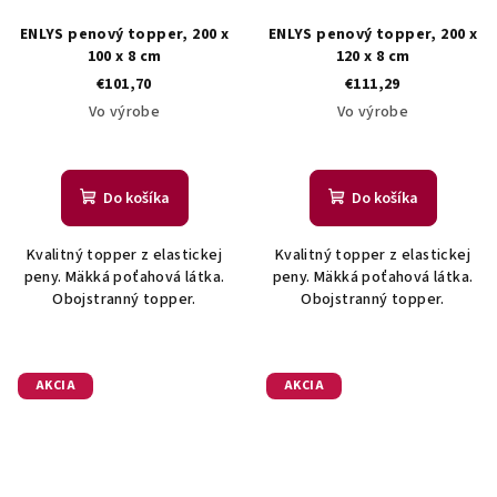
ENLYS penový topper, 200 x
ENLYS penový topper, 200 x
100 x 8 cm
120 x 8 cm
€101,70
€111,29
Vo výrobe
Vo výrobe
Do košíka
Do košíka
Kvalitný topper z elastickej
Kvalitný topper z elastickej
peny. Mäkká poťahová látka.
peny. Mäkká poťahová látka.
Obojstranný topper.
Obojstranný topper.
AKCIA
AKCIA