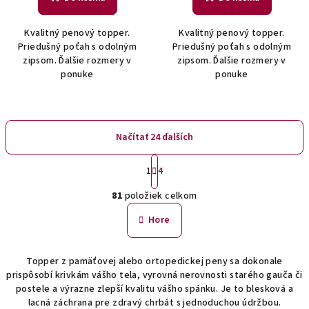
Kvalitný penový topper.
Kvalitný penový topper.
Priedušný poťah s odolným
Priedušný poťah s odolným
zipsom. Ďalšie rozmery v
zipsom. Ďalšie rozmery v
ponuke
ponuke
Načítať 24 ďalších
S
1
4
t
O
r
81
položiek celkom
á
v
n
l
Hore
k
á
o
d
v
Topper z pamäťovej alebo ortopedickej peny sa dokonale
a
a
prispôsobí krivkám vášho tela, vyrovná nerovnosti starého gauča či
n
c
postele a výrazne zlepší kvalitu vášho spánku. Je to blesková a
i
i
lacná záchrana pre zdravý chrbát s jednoduchou údržbou.
e