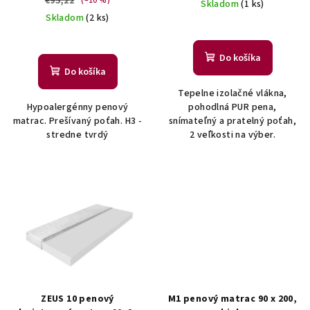
€95,22
(–10 %)
Skladom
(1 ks)
u
Skladom
(2 ks)
k
t
Do košíka
o
Do košíka
v
Tepelne izolačné vlákna,
Hypoalergénny penový
pohodlná PUR pena,
matrac. Prešívaný poťah. H3 -
snímateľný a pratelný poťah,
stredne tvrdý
2 veľkosti na výber.
ZEUS 10 penový
M1 penový matrac 90 x 200,