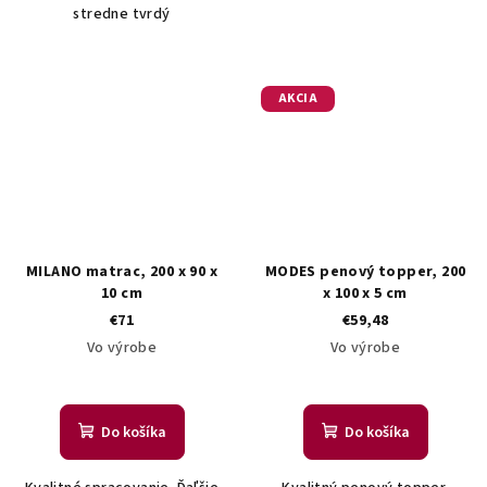
stredne tvrdý
AKCIA
MILANO matrac, 200 x 90 x
MODES penový topper, 200
10 cm
x 100 x 5 cm
€71
€59,48
Vo výrobe
Vo výrobe
Do košíka
Do košíka