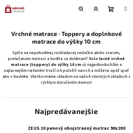
Prejsť
na
obsah
Nákupn
Hľadať
Prihlásenie
Vrchné matrace · Toppery a doplnkové
košík
matrace do výšky 10 cm
Spíte na nepohodlnej rozkladacej sedačke alebo starom,
preležanom matraci a budíte sa dolámaní? Naše
lacné vrchné
matrace (toppery) do výšky 10 cm
sú najjednoduchším a
najlacnejším riešením! Stačí ich položiť navrch a môžete opäť spať
ako v bavlnke. Všetko máme skladom na našich vlastných skladoch s
rýchlym doručením domov!
Najpredávanejšie
ZEUS 10 penový obojstranný matrac 90x200