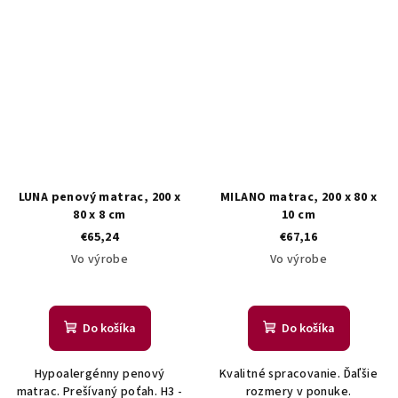
LUNA penový matrac, 200 x
MILANO matrac, 200 x 80 x
80 x 8 cm
10 cm
€65,24
€67,16
Vo výrobe
Vo výrobe
Do košíka
Do košíka
Hypoalergénny penový
Kvalitné spracovanie. Ďaľšie
matrac. Prešívaný poťah. H3 -
rozmery v ponuke.