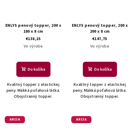
ENLYS penový topper, 200 x
ENLYS penový topper, 200 x
180 x 8 cm
200 x 8 cm
€138,15
€147,75
Vo výrobe
Vo výrobe
Do košíka
Do košíka
Kvalitný topper z elastickej
Kvalitný topper z elastickej
peny. Mäkká poťahová látka.
peny. Mäkká poťahová látka.
Obojstranný topper.
Obojstranný topper.
AKCIA
AKCIA