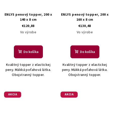
ENLYS penový topper, 200 x
ENLYS penový topper, 200 x
140 x 8 cm
160 x 8 cm
€120,88
€130,48
Vo výrobe
Vo výrobe
Do košíka
Do košíka
Kvalitný topper z elastickej
Kvalitný topper z elastickej
peny. Mäkká poťahová látka.
peny. Mäkká poťahová látka.
Obojstranný topper.
Obojstranný topper.
AKCIA
AKCIA