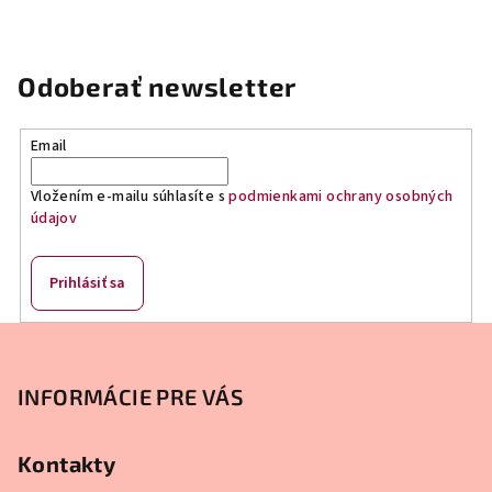
e
p
r
v
Odoberať newsletter
k
y
Email
v
ý
Vložením e-mailu súhlasíte s
podmienkami ochrany osobných
p
údajov
i
s
u
Prihlásiť sa
Z
á
p
INFORMÁCIE PRE VÁS
ä
t
Kontakty
i