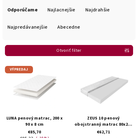
R
a
Odporúčame
Najlacnejšie
Najdrahšie
d
e
Najpredávanejšie
Abecedne
n
i
Otvoriť filter
e
p
V
r
VÝPREDAJ
ý
o
p
d
i
u
s
k
p
t
r
LUNA penový matrac, 200 x
ZEUS 10 penový
o
o
90 x 8 cm
obojstranný matrac 80x200
v
cm
€85,70
€62,71
d