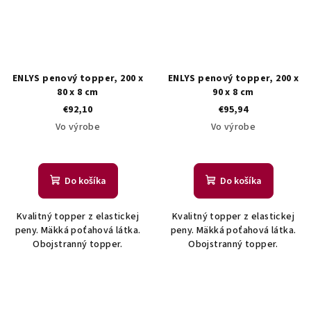
ENLYS penový topper, 200 x
ENLYS penový topper, 200 x
80 x 8 cm
90 x 8 cm
€92,10
€95,94
Vo výrobe
Vo výrobe
Do košíka
Do košíka
Kvalitný topper z elastickej
Kvalitný topper z elastickej
peny. Mäkká poťahová látka.
peny. Mäkká poťahová látka.
Obojstranný topper.
Obojstranný topper.