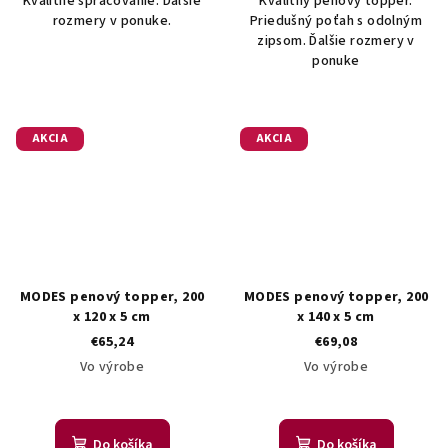
Kvalitné spracovanie. Ďaľšie
Kvalitný penový topper.
rozmery v ponuke.
Priedušný poťah s odolným
zipsom. Ďalšie rozmery v
ponuke
AKCIA
AKCIA
MODES penový topper, 200
MODES penový topper, 200
x 120 x 5 cm
x 140 x 5 cm
€65,24
€69,08
Vo výrobe
Vo výrobe
Do košíka
Do košíka