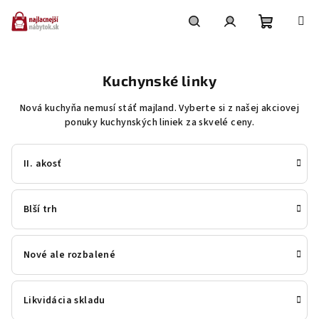
Prejsť
na
obsah
Nákupn
Hľadať
Prihlásenie
Kuchynské linky
košík
Nová kuchyňa nemusí stáť majland. Vyberte si z našej akciovej
ponuky kuchynských liniek za skvelé ceny.
II. akosť
Blší trh
Nové ale rozbalené
Likvidácia skladu