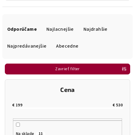
R
a
Odporúčame
Najlacnejšie
Najdrahšie
d
e
Najpredávanejšie
Abecedne
n
i
Zavrieť filter
e
p
r
Cena
o
d
€
199
€
530
u
k
t
Na sklade
11