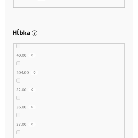
o
v
Hĺbka
?
40.00
0
204.00
0
32.00
0
36.00
0
37.00
0