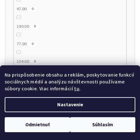
47.00
0
190.00
0
77.00
0
104.00
0
Na prispôsobenie obsahu a reklám, poskytovanie funkcií
112.00
0
sociálnych médií a analýzu návštevnosti používame
súbory cookie. Viac informácií
tu
.
69.00
0
Nastavenie
74.00
0
Odmietnuť
Súhlasím
34.00
0