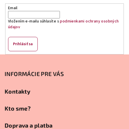
Email
Vložením e-mailu súhlasíte s
podmienkami ochrany osobných
údajov
Prihlásiť sa
Z
á
p
INFORMÁCIE PRE VÁS
ä
t
Kontakty
i
e
Kto sme?
Doprava a platba