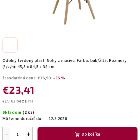
Odolný tvrdený plast. Nohy z masívu. Farba: buk/žltá. Rozmery
(š/v/h): 45,5 x 84,5 x 38 cm.
štandardná cena:
€36,90
–36 %
€23,41
€19,03 bez DPH
Jednotková
Skladom
(2 ks)
cena:
Môžeme doručiť do:
12.8.2026
−
+
Do košíka