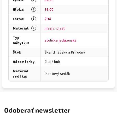
?
Výška
:
84.50
?
Hĺbka
:
38.00
?
Farba
:
Žltá
?
Materiál
:
masív
,
plast
Typ
stolička jedálenská
nábytku
:
Štýl
:
Škandinávsky a Prírodný
Názov farby
:
žltá / buk
Materiál
Plastový sedák
sedáku
:
Odoberať newsletter