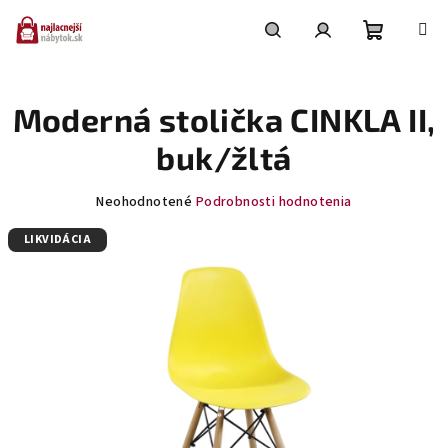
Prejsť
na
obsah
Nákupn
Hľadať
Prihlásenie
Moderná stolička CINKLA II,
košík
buk/žltá
Priemerné
Neohodnotené
Podrobnosti hodnotenia
hodnotenie
LIKVIDÁCIA
produktu
je
0,0
z
5
hviezdičiek.