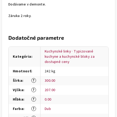
Dodávame v demonte.
Záruka 2 roky.
Dodatočné parametre
Kuchynské linky · Typizované
Kategória
:
kuchyne a kuchynské bloky za
dostupné ceny
Hmotnosť
:
242 kg
?
Šírka
:
300.00
?
Výška
:
207.00
?
Hĺbka
:
0.00
?
Farba
:
Dub