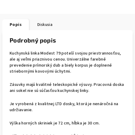
Popis
Diskusia
Podrobný popis
Kuchynská linka Modest 79 poteší svojou priestrannosťou,
ale aj veľmi priaznivou cenou. Univerzálne farebné
prevedenie prímorský dub a biely korpus je doplnené
striebornými kovovými úchytmi.
Zásuvky majú kvalitné teleskopické výsuvy. Pracovná doska
ani sokel nie sú súčasťou kuchynskej linky.
Je vyrobená z kvalitnej LTD dosky, ktorá je nenáročná na
udržiavanie.
Výška horných skriniek je 72 cm, hĺbka je 30 cm.