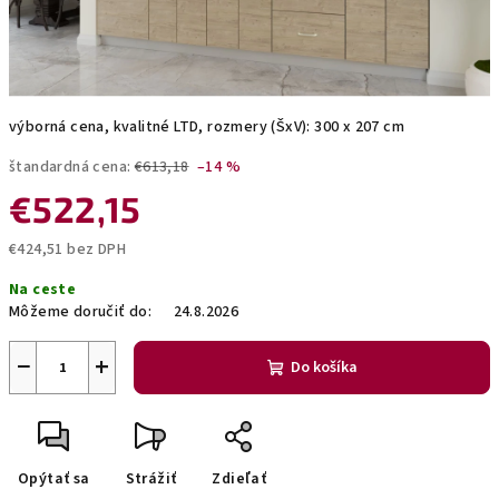
výborná cena, kvalitné LTD, rozmery (ŠxV): 300 x 207 cm
štandardná cena:
€613,18
–14 %
€522,15
€424,51 bez DPH
Jednotková
Na ceste
cena:
Môžeme doručiť do:
24.8.2026
−
+
Do košíka
Opýtať sa
Strážiť
Zdieľať