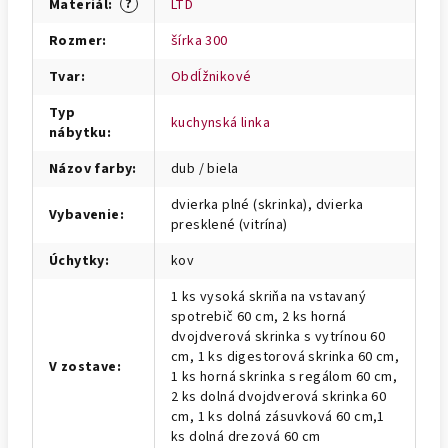
?
Materiál
:
LTD
Rozmer
:
šírka 300
Tvar
:
Obdĺžnikové
Typ
kuchynská linka
nábytku
:
Názov farby
:
dub / biela
dvierka plné (skrinka), dvierka
Vybavenie
:
presklené (vitrína)
Úchytky
:
kov
1 ks vysoká skriňa na vstavaný
spotrebič 60 cm, 2 ks horná
dvojdverová skrinka s vytrínou 60
cm, 1 ks digestorová skrinka 60 cm,
V zostave
:
1 ks horná skrinka s regálom 60 cm,
2 ks dolná dvojdverová skrinka 60
cm, 1 ks dolná zásuvková 60 cm,1
ks dolná drezová 60 cm