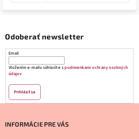
Odoberať newsletter
Email
Vložením e-mailu súhlasíte s
podmienkami ochrany osobných
údajov
Prihlásiť sa
Z
á
p
INFORMÁCIE PRE VÁS
ä