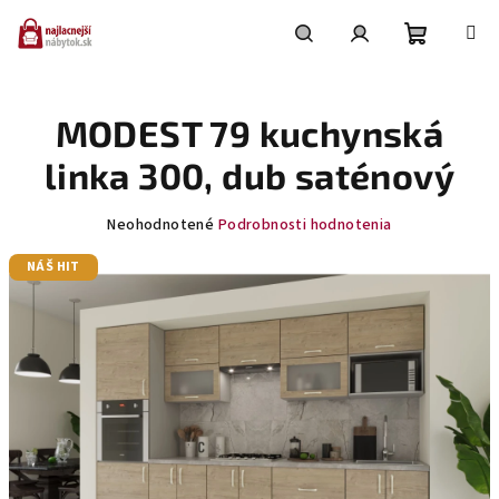
Prejsť
na
obsah
Nákupn
Hľadať
Prihlásenie
MODEST 79 kuchynská
košík
linka 300, dub saténový
Priemerné
Neohodnotené
Podrobnosti hodnotenia
hodnotenie
NÁŠ HIT
produktu
je
0,0
z
5
hviezdičiek.