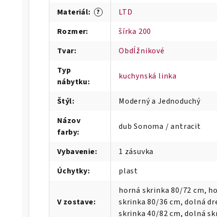
Materiál
:
LTD
?
Rozmer
:
šírka 200
Tvar
:
Obdĺžnikové
Typ
kuchynská linka
nábytku
:
Štýl
:
Moderný a Jednoduchý
Názov
dub Sonoma / antracit
farby
:
Vybavenie
:
1 zásuvka
Úchytky
:
plast
horná skrinka 80/72 cm, ho
V zostave
:
skrinka 80/36 cm, dolná dr
skrinka 40/82 cm, dolná sk