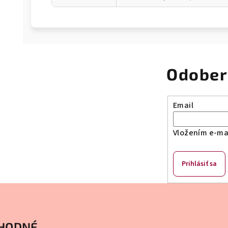
Odober
Email
Vložením e-mai
Prihlásiť sa
HODNÉ