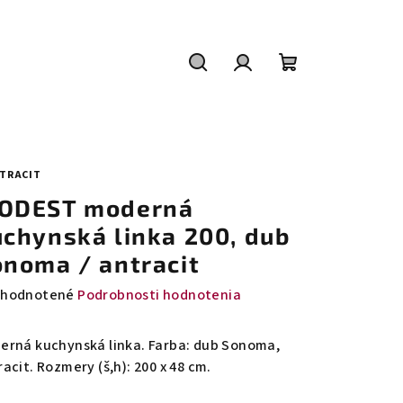
Hľadať
Prihlásenie
Nákupný
košík
NTRACIT
ODEST moderná
uchynská linka 200, dub
onoma / antracit
emerné
hodnotené
Podrobnosti hodnotenia
notenie
duktu
erná kuchynská linka. Farba: dub Sonoma,
acit. Rozmery (š,h): 200 x 48 cm.