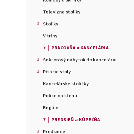
Komody a skrinky
Televízne stolíky
Stolíky
Vitríny
▼ │ PRACOVŇA a KANCELÁRIA
Sektorový nábytok do kancelárie
Písacie stoly
Kancelárske stoličky
Police na stenu
Regále
▼ │ PREDSIEŇ a KÚPEĽŇA
Predsiene