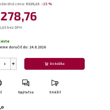
ndardná cena:
€329,23
–15 %
278,76
zdičiek.
6,63 bez DPH
notková
a:
ceste
eme doručiť do:
24.8.2026
+
Do košíka
ač
Opýtať sa
Strážiť