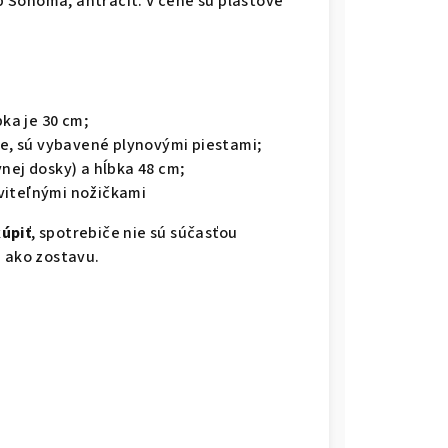
 Sonoma, antracit. V cene sú plastové
bka je 30 cm;
lne, sú vybavené plynovými piestami;
nej dosky) a hĺbka 48 cm;
viteľnými nožičkami
úpiť
, spotrebiče nie sú súčasťou
a ako zostavu.