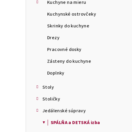
a
Kuchyne na mieru
n
Kuchynské ostrovčeky
e
Skrinky do kuchyne
l
Drezy
Pracovné dosky
Zásteny do kuchyne
Doplnky
Stoly
Stoličky
Jedálenské súpravy
▼ │ SPÁLŇA a DETSKÁ izba