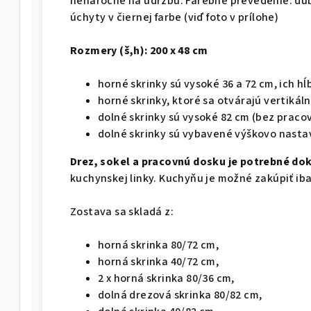
nenáročné na údržbu. Farebné prevedenie: dub
úchyty v čiernej farbe (viď foto v prílohe)
Rozmery (š,h): 200 x 48 cm
horné skrinky sú vysoké 36 a 72 cm, ich hĺ
horné skrinky, ktoré sa otvárajú vertiká
dolné skrinky sú vysoké 82 cm (bez pracov
dolné skrinky sú vybavené výškovo nasta
Drez, sokel a pracovnú dosku je potrebné dok
kuchynskej linky. Kuchyňu je možné zakúpiť ib
Zostava sa skladá z:
horná skrinka 80/72 cm,
horná skrinka 40/72 cm,
2 x horná skrinka 80/36 cm,
dolná drezová skrinka 80/82 cm,