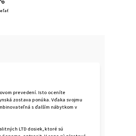
eľať
lovom prevedení. Isto oceníte
hynská zostava ponúka. Vďaka svojmu
mbinovateľná s ďalším nábytkom v
litných LTD dosiek, ktoré sú