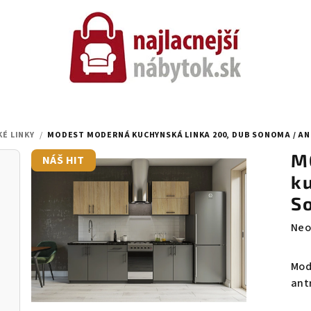
É LINKY
/
MODEST MODERNÁ KUCHYNSKÁ LINKA 200, DUB SONOMA / A
M
NÁŠ HIT
k
S
Pri
Neo
hod
pro
Mod
je
antr
0,0
z