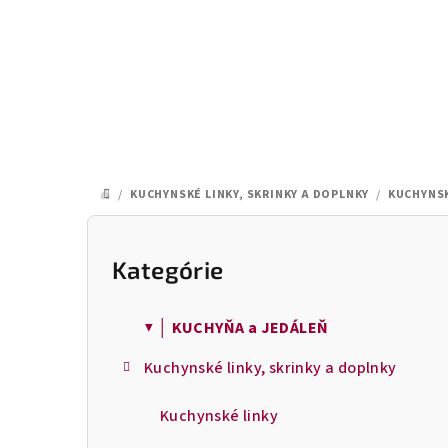
Prejsť
na
obsah
/
KUCHYNSKÉ LINKY, SKRINKY A DOPLNKY
/
KUCHYNSK
DOMOV
B
o
Kategórie
Preskočiť
kategórie
č
▼ │ KUCHYŇA a JEDÁLEŇ
n
Kuchynské linky, skrinky a doplnky
ý
p
Kuchynské linky