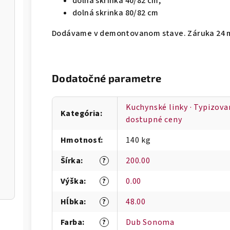
dolná skrinka 40/82 cm,
dolná skrinka 80/82 cm
Dodávame v demontovanom stave. Záruka 24 
Dodatočné parametre
Kuchynské linky · Typizov
Kategória
:
dostupné ceny
Hmotnosť
:
140 kg
Šírka
:
200.00
?
Výška
:
0.00
?
Hĺbka
:
48.00
?
Farba
:
Dub Sonoma
?