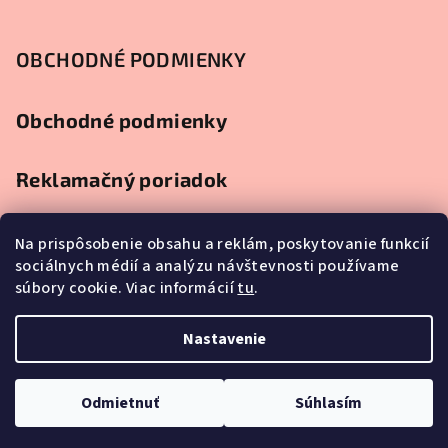
OBCHODNÉ PODMIENKY
Obchodné podmienky
Reklamačný poriadok
Ochrana osobných údajov
Na prispôsobenie obsahu a reklám, poskytovanie funkcií
sociálnych médií a analýzu návštevnosti používame
súbory cookie. Viac informácií
tu
.
Splátkový predaj
Nastavenie
Copyright 2026
Najlacnejší nábytok
. Všetky práva vyhradené.
Upraviť nastavenie cookies
Odmietnuť
Súhlasím
Vytvoril Shoptet