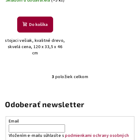
Skladom u dodávateľa
(>5 ks)
Do košíka
stojaci vešiak, kvalitné drevo,
skvelá cena, 120 x 33,5 x 46
cm
3
položiek celkom
O
v
l
á
Odoberať newsletter
d
a
Email
c
i
Vložením e-mailu súhlasíte s
podmienkami ochrany osobných
e