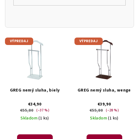
V
VÝPREDAJ
VÝPREDAJ
ý
p
i
s
p
r
GREG nemý sluha, biely
GREG nemý sluha, wenge
o
€34,90
€39,90
d
€55,80
€55,80
(–37 %)
(–28 %)
u
Skladom
(1 ks)
Skladom
(1 ks)
k
t