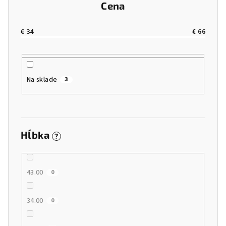
r
Cena
o
d
€
34
€
66
u
k
t
Na sklade
3
o
v
Hĺbka
?
43.00
0
34.00
0