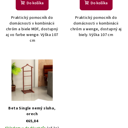
o
Do košíka
Do košíka
v
Praktický pomocník do
Praktický pomocník do
domácnosti v kombinácii
domácnosti v kombinácii
chróm a biele MDF, dostupný
chróm a wenge, dostupný aj
aj vo farbe wenge. Výška 107
biely. Výška 107 cm
cm
Beta Single nemý sluha,
orech
€65,84