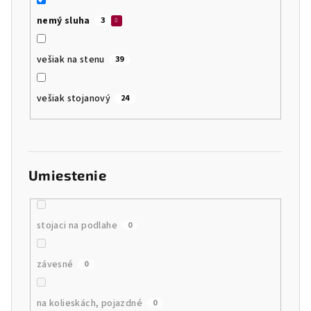
nemý sluha
3
vešiak na stenu
39
vešiak stojanový
24
Umiestenie
stojaci na podlahe
0
závesné
0
na kolieskách, pojazdné
0