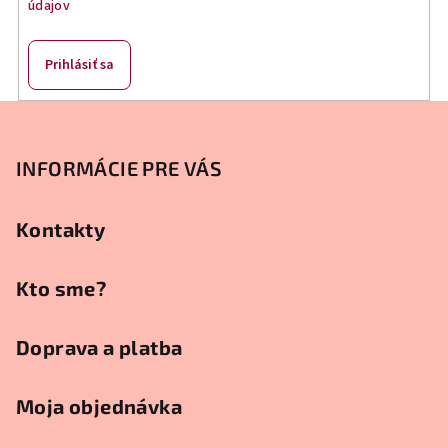
údajov
p
r
v
Prihlásiť sa
k
y
Z
v
á
ý
p
INFORMÁCIE PRE VÁS
p
ä
i
s
t
Kontakty
u
i
e
Kto sme?
Doprava a platba
Moja objednávka