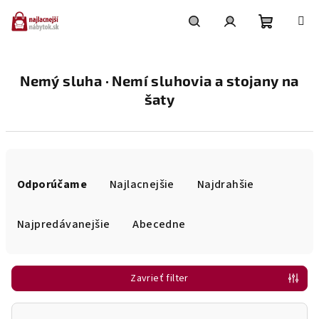
Prejsť
na
obsah
Nákupn
Hľadať
Prihlásenie
Nemý sluha · Nemí sluhovia a stojany na
košík
šaty
R
a
Odporúčame
Najlacnejšie
Najdrahšie
d
e
Najpredávanejšie
Abecedne
n
i
Zavrieť filter
e
p