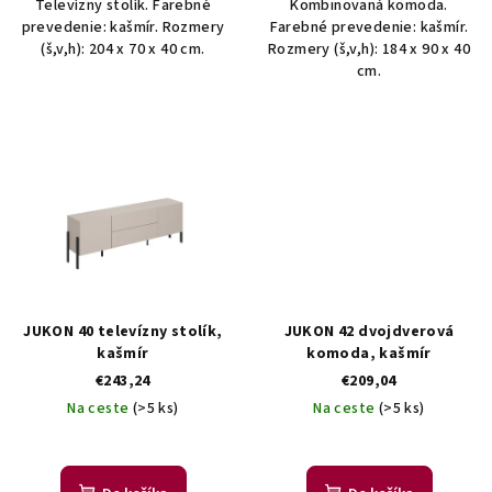
Televízny stolík. Farebné
Kombinovaná komoda.
prevedenie: kašmír. Rozmery
Farebné prevedenie: kašmír.
(š,v,h): 204 x 70 x 40 cm.
Rozmery (š,v,h): 184 x 90 x 40
cm.
JUKON 40 televízny stolík,
JUKON 42 dvojdverová
kašmír
komoda, kašmír
€243,24
€209,04
Na ceste
(>5 ks)
Na ceste
(>5 ks)