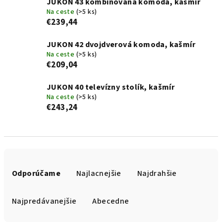
JUKON 43 kombinovaná komoda, kašmír
Na ceste
(>5 ks)
€239,44
JUKON 42 dvojdverová komoda, kašmír
Na ceste
(>5 ks)
€209,04
JUKON 40 televízny stolík, kašmír
Na ceste
(>5 ks)
€243,24
R
a
Odporúčame
Najlacnejšie
Najdrahšie
d
e
Najpredávanejšie
Abecedne
n