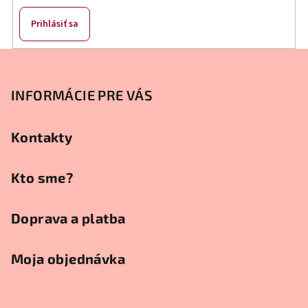
r
v
Prihlásiť sa
k
y
Z
v
á
ý
p
INFORMÁCIE PRE VÁS
p
ä
i
s
t
Kontakty
u
i
e
Kto sme?
Doprava a platba
Moja objednávka