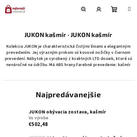
Prejsť
na
obsah
Nákupn
Hľadať
Prihlásenie
JUKON kašmír · JUKON kašmír
košík
Kolekcia JUKON je charakteristická čistými líniami a elegantným
prevedením. Jej výrazným prvkom sú kovové nožičky v čiernom
prevedení. Nábytok je vyrobený z kvalitných LTD dosiek, ktoré sú
nenáročné na údržbu. Má ABS hrany.Farebné prevedenie: kašmír
Najpredávanejšie
JUKON obývacia zostava, kašmír
Vo výrobe
€502,48