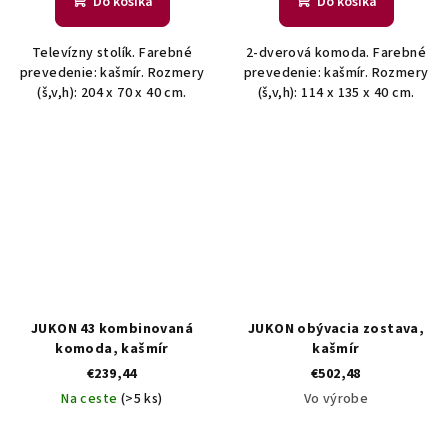
Do košíka
Do košíka
Televízny stolík. Farebné
2-dverová komoda. Farebné
prevedenie: kašmír. Rozmery
prevedenie: kašmír. Rozmery
(š,v,h): 204 x 70 x 40 cm.
(š,v,h): 114 x 135 x 40 cm.
JUKON 43 kombinovaná
JUKON obývacia zostava,
komoda, kašmír
kašmír
€239,44
€502,48
Na ceste
(>5 ks)
Vo výrobe