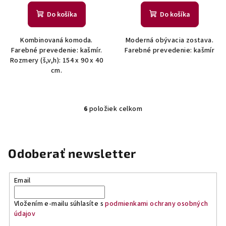
Do košíka
Do košíka
Kombinovaná komoda.
Moderná obývacia zostava.
Farebné prevedenie: kašmír.
Farebné prevedenie: kašmír
Rozmery (š,v,h): 154 x 90 x 40
cm.
6
položiek celkom
O
v
l
á
Odoberať newsletter
d
a
Email
c
i
Vložením e-mailu súhlasíte s
podmienkami ochrany osobných
e
údajov
p