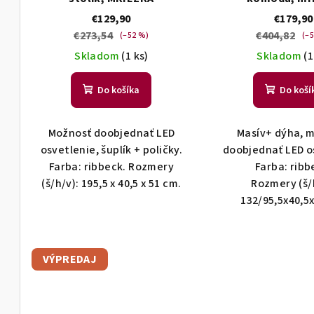
o
u
v
k
€129,90
€179,90
t
€273,54
€404,82
(–52 %)
(–
o
Skladom
(1 ks)
Skladom
(1
v
Do košíka
Do koší
Možnosť doobjednať LED
Masív+ dýha, 
osvetlenie, šuplík + poličky.
doobjednať LED o
Farba: ribbeck. Rozmery
Farba: ribb
(š/h/v): 195,5 x 40,5 x 51 cm.
Rozmery (š/
132/95,5x40,5
VÝPREDAJ