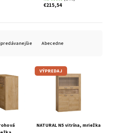
€215,54
jpredávanejšie
Abecedne
VÝPREDAJ
rohová
NATURAL N5 vitrína, mriežka
iežka