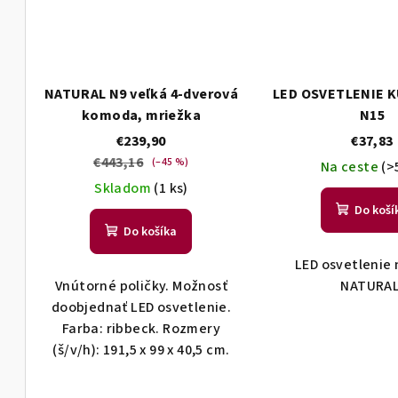
NATURAL N9 veľká 4-dverová
LED OSVETLENIE 
komoda, mriežka
N15
€239,90
€37,83
€443,16
(–45 %)
Na ceste
(>
Skladom
(1 ks)
Do koší
Do košíka
LED osvetlenie
Vnútorné poličky. Možnosť
NATURAL
doobjednať LED osvetlenie.
Farba: ribbeck. Rozmery
(š/v/h): 191,5 x 99 x 40,5 cm.