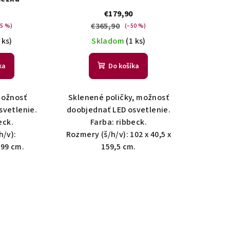
€179,90
€365,90
55 %)
(–50 %)
 ks)
Skladom
(1 ks)
ka
Do košíka
možnosť
Sklenené poličky, možnosť
svetlenie.
doobjednať LED osvetlenie.
eck.
Farba: ribbeck.
h/v):
Rozmery (š/h/v): 102 x 40,5 x
x99 cm.
159,5 cm.