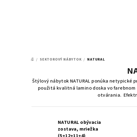
Prejsť
na
obsah
/
SEKTOROVÝ NÁBYTOK
/
NATURAL
DOMOV
NA
Štýlový nábytok NATURAL ponúka netypické p
použitá kvalitná lamino doska vo farebnom 
otvárania. Efekt
NATURAL obývacia
zostava, mriežka
(5+12+11+4)