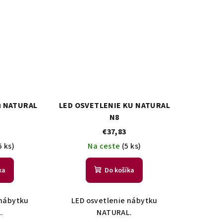
ku NATURAL
LED OSVETLENIE KU NATURAL
N8
€37,83
5 ks)
Na ceste
(5 ks)
ka
Do košíka
 nábytku
LED osvetlenie nábytku
.
NATURAL.