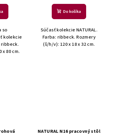
ka
Do košíka
 so
Súčasť kolekcie NATURAL.
ť kolekcie
Farba: ribbeck. Rozmery
 ribbeck.
(š/h/v): 120 x 18 x 32 cm.
0 x 80 cm.
rohová
NATURAL N16 pracovný stôl