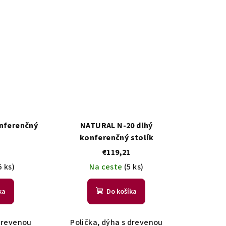
nferenčný
NATURAL N-20 dlhý
konferenčný stolík
€119,21
5 ks)
Na ceste
(5 ks)
ka
Do košíka
 drevenou
Polička, dýha s drevenou