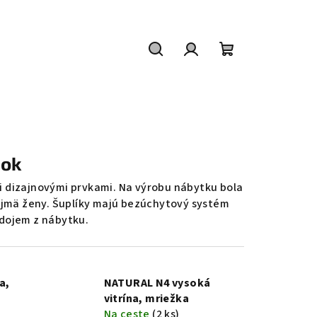
Hľadať
Prihlásenie
Nákupný
košík
tok
dizajnovými prvkami. Na výrobu nábytku bola
najmä ženy. Šuplíky majú bezúchytový systém
 dojem z nábytku.
a,
NATURAL N4 vysoká
vitrína, mriežka
Na ceste
(2 ks)