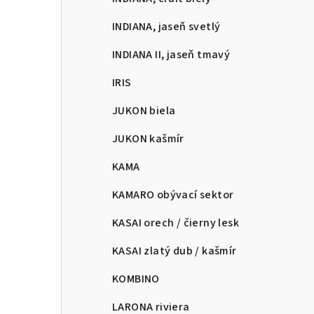
INDIANA, jaseň svetlý
INDIANA II, jaseň tmavý
IRIS
JUKON biela
JUKON kašmír
KAMA
KAMARO obývací sektor
KASAI orech / čierny lesk
KASAI zlatý dub / kašmír
KOMBINO
LARONA riviera