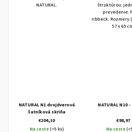
NATURAL.
štruktúrou. je
prevedenie. 
ribbeck. Rozmery (š
57 x 65 c
NATURAL N1 dvojdverová
NATURAL N10 - 
šatníková skriňa
€204,10
€98,97
Na ceste
(>5 ks)
Na ceste
(>