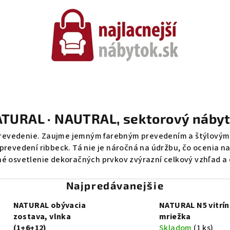
TURAL · NAUTRAL, sektorový náby
revedenie. Zaujme jemným farebným prevedením a štýlovými 
prevedení ribbeck. Tá nie je náročná na údržbu, čo ocenia 
né osvetlenie dekoračných prvkov zvýrazní celkový vzhľad a
Najpredávanejšie
NATURAL obývacia
NATURAL N5 vitrín
zostava, vlnka
mriežka
(1+6+12)
Skladom
(1 ks)