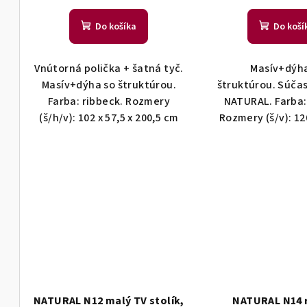
Do košíka
Do koší
Vnútorná polička + šatná tyč.
Masív+dýha
Masív+dýha so štruktúrou.
štruktúrou. Súčas
Farba: ribbeck. Rozmery
NATURAL. Farba:
(š/h/v): 102 x 57,5 x 200,5 cm
Rozmery (š/v): 12
NATURAL N12 malý TV stolík,
NATURAL N14 