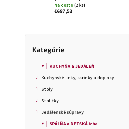
Na ceste
(2 ks)
€687,53
B
o
Kategórie
Preskočiť
č
kategórie
n
ý
▼ │ KUCHYŇA a JEDÁLEŇ
p
Kuchynské linky, skrinky a doplnky
a
n
Stoly
e
l
Stoličky
Jedálenské súpravy
▼ │ SPÁLŇA a DETSKÁ izba