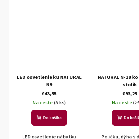
LED osvetlenie ku NATURAL
NATURAL N-19 ko
N9
stolík
€43,55
€93,25
Na ceste
(5 ks)
Na ceste
(>
Do košíka
Do koší
LED osvetlenie nábytku
Polička, dýha s