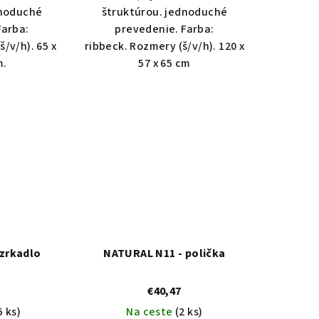
dnoduché
štruktúrou. jednoduché
Farba:
prevedenie. Farba:
/v/h). 65 x
ribbeck. Rozmery (š/v/h). 120 x
m.
57 x 65 cm
zrkadlo
NATURAL N11 - polička
€40,47
5 ks)
Na ceste
(2 ks)