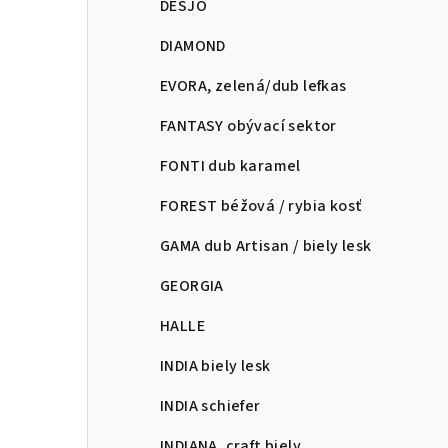
DESJO
DIAMOND
EVORA, zelená/dub lefkas
FANTASY obývací sektor
FONTI dub karamel
FOREST béžová / rybia kosť
GAMA dub Artisan / biely lesk
GEORGIA
HALLE
INDIA biely lesk
INDIA schiefer
INDIANA, craft biely