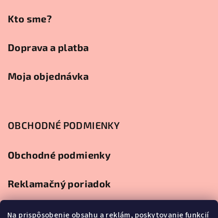
i
e
Kto sme?
Doprava a platba
Moja objednávka
OBCHODNÉ PODMIENKY
Obchodné podmienky
Reklamačný poriadok
Ochrana osobných údajov
Na prispôsobenie obsahu a reklám, poskytovanie funkcií