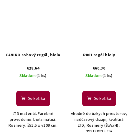
CANIKO rohový regál, biela
R001 regál biely
€28,64
€60,30
Skladom
(1 ks)
Skladom
(1 ks)
Do košíka
Do košíka
LTD materiál. Farebné
vhodné do úzkych priestorov,
prevedenie: biela matná.
nadčasový dizajn, kvalitná
Rozmery: š51,5 x v109 cm.
LTD, Rozmery (ŠxVxH) :
39x180x35 cm