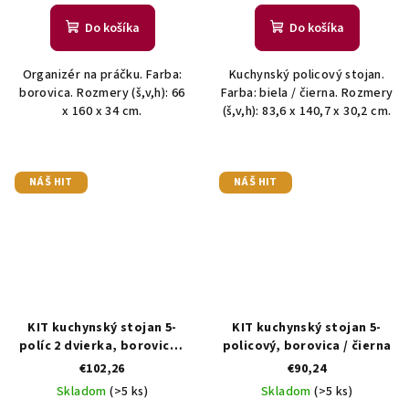
Do košíka
Do košíka
Organizér na práčku. Farba:
Kuchynský policový stojan.
borovica. Rozmery (š,v,h): 66
Farba: biela / čierna. Rozmery
x 160 x 34 cm.
(š,v,h): 83,6 x 140,7 x 30,2 cm.
NÁŠ HIT
NÁŠ HIT
KIT kuchynský stojan 5-
KIT kuchynský stojan 5-
políc 2 dvierka, borovica /
policový, borovica / čierna
čierna
€102,26
€90,24
Skladom
(>5 ks)
Skladom
(>5 ks)