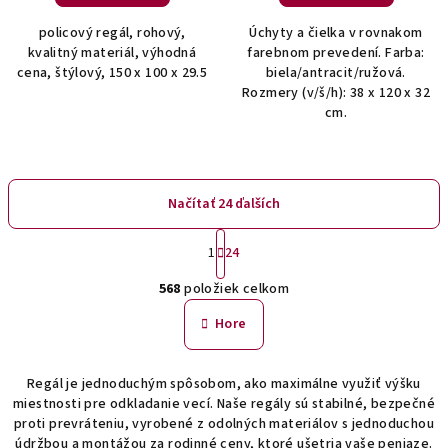
policový regál, rohový,
Úchyty a čielka v rovnakom
kvalitný materiál, výhodná
farebnom prevedení. Farba:
cena, štýlový, 150 x 100 x 29.5
biela/antracit/ružová.
Rozmery (v/š/h): 38 x 120 x 32
cm.
Načítať 24 ďalších
S
1
24
t
O
r
568
položiek celkom
á
v
n
l
Hore
k
á
o
d
v
Regál je jednoduchým spôsobom, ako maximálne využiť výšku
a
a
miestnosti pre odkladanie vecí. Naše regály sú stabilné, bezpečné
n
c
proti prevráteniu, vyrobené z odolných materiálov s jednoduchou
i
i
údržbou a montážou za rodinné ceny, ktoré ušetria vaše peniaze.
e