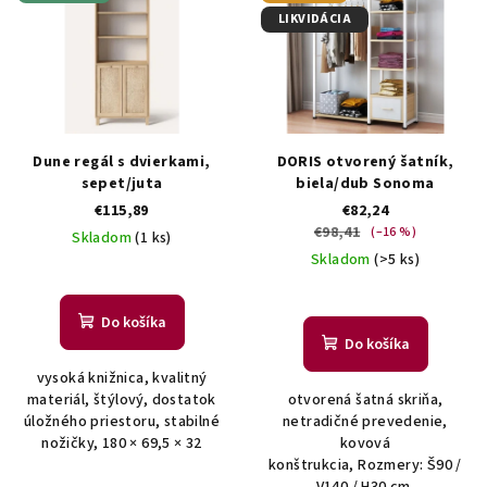
ý
o
LIKVIDÁCIA
p
d
i
u
s
k
p
t
r
Dune regál s dvierkami,
DORIS otvorený šatník,
o
o
sepet/juta
biela/dub Sonoma
v
€115,89
€82,24
d
€98,41
(–16 %)
Skladom
(1 ks)
u
Skladom
(>5 ks)
k
t
Do košíka
o
Do košíka
v
vysoká knižnica, kvalitný
materiál, štýlový, dostatok
otvorená šatná skriňa,
úložného priestoru, stabilné
netradičné prevedenie,
nožičky, 180 × 69,5 × 32
kovová
konštrukcia, Rozmery: Š90 /