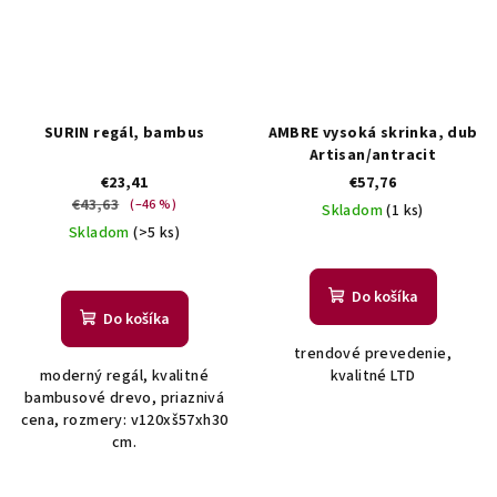
SURIN regál, bambus
AMBRE vysoká skrinka, dub
Artisan/antracit
€23,41
€57,76
€43,63
(–46 %)
Skladom
(1 ks)
Skladom
(>5 ks)
Do košíka
Do košíka
trendové prevedenie,
moderný regál, kvalitné
kvalitné LTD
bambusové drevo, priaznivá
cena, rozmery: v120xš57xh30
cm.