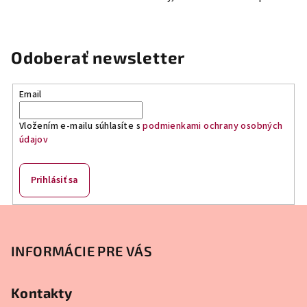
e
p
r
v
Odoberať newsletter
k
y
Email
v
ý
Vložením e-mailu súhlasíte s
podmienkami ochrany osobných
p
údajov
i
s
u
Prihlásiť sa
Z
á
p
INFORMÁCIE PRE VÁS
ä
t
Kontakty