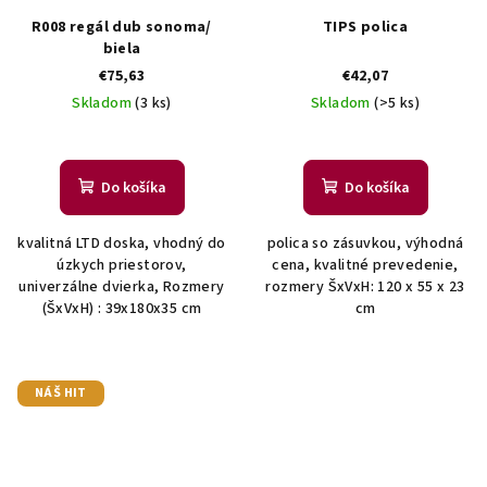
R008 regál dub sonoma/
TIPS polica
biela
€75,63
€42,07
Skladom
(3 ks)
Skladom
(>5 ks)
Do košíka
Do košíka
kvalitná LTD doska, vhodný do
polica so zásuvkou, výhodná
úzkych priestorov,
cena, kvalitné prevedenie,
univerzálne dvierka, Rozmery
rozmery ŠxVxH: 120 x 55 x 23
(ŠxVxH) : 39x180x35 cm
cm
NÁŠ HIT