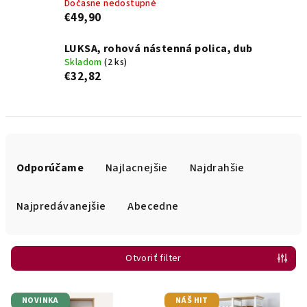
Dočasne nedostupné
€49,90
LUKSA, rohová nástenná polica, dub
Skladom
(2 ks)
€32,82
R
a
Odporúčame
Najlacnejšie
Najdrahšie
d
e
Najpredávanejšie
Abecedne
n
i
Otvoriť filter
e
p
V
r
NOVINKA
NÁŠ HIT