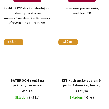
kvalitná LTD doska, vhodný do
trendové prevedenie,
úzkych priestorov,
kvalitné LTD
univerzálne dvierka, Rozmery
(ŠxVxH) : 39x180x35 cm
NÁŠ HIT
NÁŠ HIT
BATHROOM regál na
KIT kuchynský stojan 5-
práčku, borovica
políc 2 dvierka, biela /
čierna
€37,10
€102,26
Skladom
(>5 ks)
Skladom
(>5 ks)