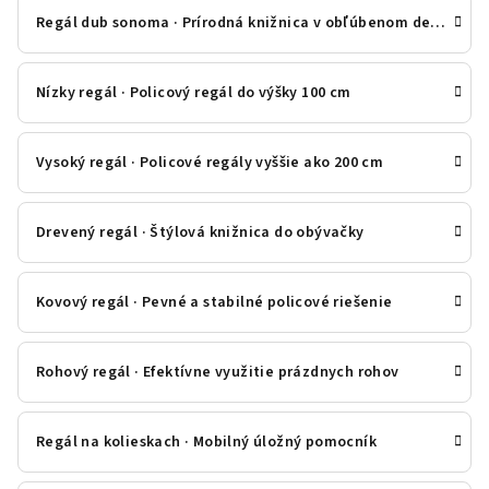
Regál dub sonoma · Prírodná knižnica v obľúbenom dekóre
Nízky regál · Policový regál do výšky 100 cm
Vysoký regál · Policové regály vyššie ako 200 cm
Drevený regál · Štýlová knižnica do obývačky
Kovový regál · Pevné a stabilné policové riešenie
Rohový regál · Efektívne využitie prázdnych rohov
Regál na kolieskach · Mobilný úložný pomocník