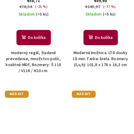
€58,71
€89,90
€78,54
€143,97
(–25 %)
(–37 %)
Skladom
(>5 ks)
Skladom
(>5 ks)
Do košíka
Do košíka
moderný regál, žiadané
Moderná knižnica. LTD dosky
prevedenie, množstvo políc,
18 mm. Farba: biela. Rozmery
kvalitné MDF, Rozmery: Š 118
(š,v,h): 101,8 x 178 x 16,3 cm
/ V116 / H20 cm.
NÁŠ HIT
NÁŠ HIT