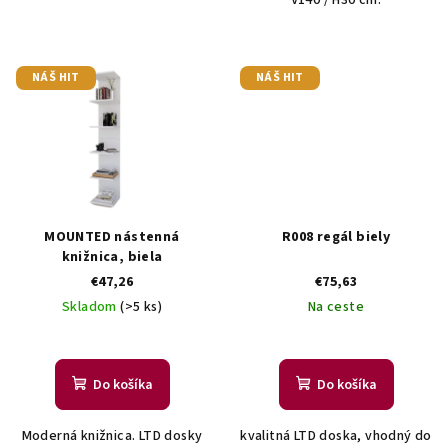
V140 / H30 cm.
NÁŠ HIT
NÁŠ HIT
MOUNTED nástenná
R008 regál biely
knižnica, biela
€47,26
€75,63
Skladom
(>5 ks)
Na ceste
Do košíka
Do košíka
Moderná knižnica. LTD dosky
kvalitná LTD doska, vhodný do