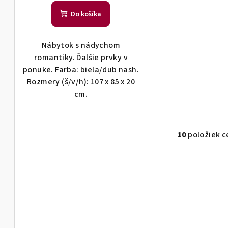
Do košíka
Nábytok s nádychom
romantiky. Ďalšie prvky v
ponuke. Farba: biela/dub nash.
Rozmery (š/v/h): 107 x 85 x 20
cm.
10
položiek c
O
v
l
á
d
a
c