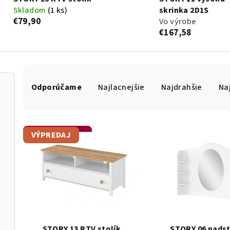
Skladom
(1 ks)
skrinka 2D1S
€79,90
Vo výrobe
€167,58
R
a
Odporúčame
Najlacnejšie
Najdrahšie
Na
d
e
n
i
V
VÝPREDAJ
Otvoriť filter
e
ý
p
p
r
i
o
s
d
p
u
r
k
o
STORY 13 RTV stolík
STORY 06 nads