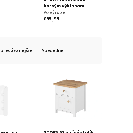
horným výklopom
Vo výrobe
€95,99
jpredávanejšie
Abecedne
tavec so
STORY 07 nočný stolík