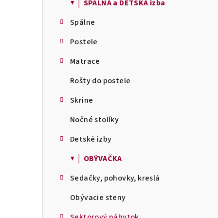
▼ │ SPÁLŇA a DETSKÁ izba
Spálne
Postele
Matrace
Rošty do postele
Skrine
Nočné stolíky
Detské izby
▼ │ OBÝVAČKA
Sedačky, pohovky, kreslá
Obývacie steny
Sektorový nábytok