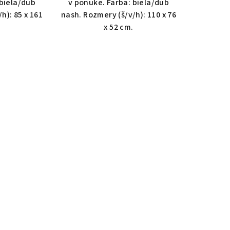
 biela/dub
v ponuke. Farba: biela/dub
h): 85 x 161
nash. Rozmery (š/v/h): 110 x 76
x 52 cm.