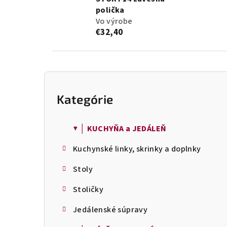
polička
Vo výrobe
€32,40
B
o
Kategórie
Preskočiť
č
kategórie
n
ý
▼ │ KUCHYŇA a JEDÁLEŇ
p
Kuchynské linky, skrinky a doplnky
a
n
Stoly
e
l
Stoličky
Jedálenské súpravy