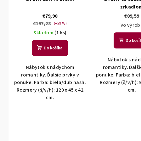
t
d
zrkadlo
o
u
v
k
€79,90
€89,59
t
€197,28
(–59 %)
Vo výrob
o
Skladom
(1 ks)
v
Do koší
Do košíka
Nábytok s ná
Nábytok s nádychom
romantiky. Ďalši
romantiky. Ďalšie prvky v
ponuke. Farba: bie
ponuke. Farba: biela/dub nash.
Rozmery (š/v/h): 9
Rozmery (š/v/h): 120 x 45 x 42
cm.
cm.