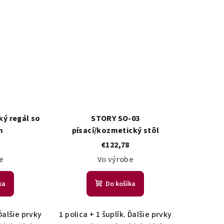
ý regál so
STORY SO-03
m
písací/kozmetický stôl
€122,78
e
Vo výrobe
ka
Do košíka
 Ďalšie prvky
1 polica + 1 šuplík. Ďalšie prvky