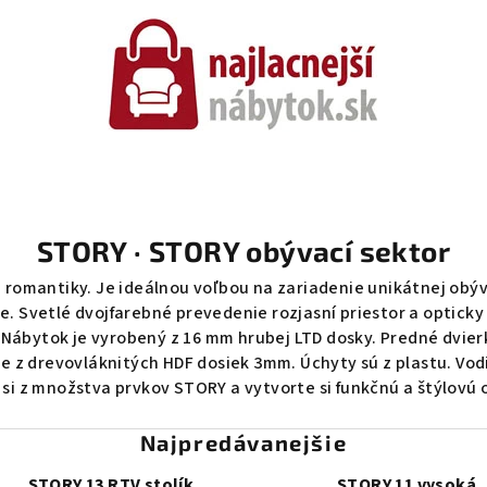
STORY · STORY obývací sektor
romantiky. Je ideálnou voľbou na zariadenie unikátnej obý
ie. Svetlé dvojfarebné prevedenie rozjasní priestor a opticky
 Nábytok je vyrobený z 16 mm hrubej LTD dosky. Predné dvier
 z drevovláknitých HDF dosiek 3mm. Úchyty sú z plastu. Vod
e si z množstva prvkov STORY a vytvorte si funkčnú a štýlovú 
Najpredávanejšie
STORY 13 RTV stolík
STORY 11 vysoká