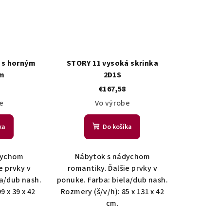
 s horným
STORY 11 vysoká skrinka
m
2D1S
€167,58
e
Vo výrobe
ka
Do košíka
dychom
Nábytok s nádychom
e prvky v
romantiky. Ďalšie prvky v
la/dub nash.
ponuke. Farba: biela/dub nash.
9 x 39 x 42
Rozmery (š/v/h): 85 x 131 x 42
cm.