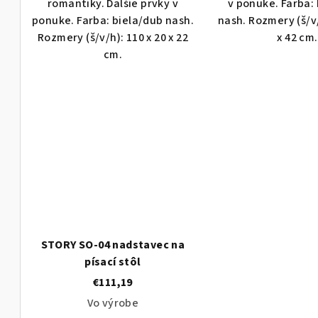
romantiky. Ďalšie prvky v
v ponuke. Farba:
ponuke. Farba: biela/dub nash.
nash. Rozmery (š/v/
Rozmery (š/v/h): 110 x 20 x 22
x 42 cm.
cm.
STORY SO-04 nadstavec na
písací stôl
€111,19
Vo výrobe