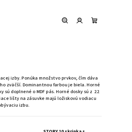
Hľadať
Prihlásenie
Nákupný
košík
vacej izby. Ponúka množstvo prvkov, čím dáva
 ho zväčší. Dominantnou farbou je biela. Horné
ky sú doplnené o MDF pás. Horné dosky sú z 22
iace lišty na zásuvke majú ložiskovú vodiacu
obývaciu izbu.
STORY 10 skrinka s