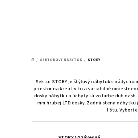
Prejsť
na
obsah
/
SEKTOROVÝ NÁBYTOK
/
STORY
DOMOV
Sektor STORY je štýlový nábytok s nádychom 
priestor na kreativitu a variabilné umiestnen
dosky nábytku a úchyty sú vo farbe dub nash.
mm hrubej LTD dosky. Zadná stena nábytku je
lištu. Vybert
STORY 14 závesná