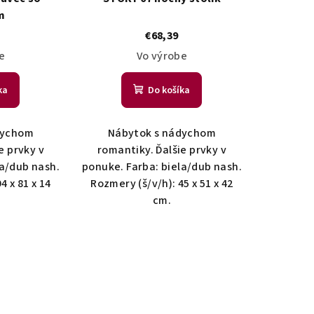
m
€68,39
e
Vo výrobe
ka
Do košíka
dychom
Nábytok s nádychom
e prvky v
romantiky. Ďalšie prvky v
la/dub nash.
ponuke. Farba: biela/dub nash.
4 x 81 x 14
Rozmery (š/v/h): 45 x 51 x 42
cm.