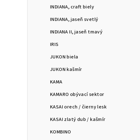
INDIANA, craft biely
INDIANA, jaseň svetlý
INDIANA II, jaseň tmavý
IRIS
JUKON biela
JUKON kašmír
KAMA
KAMARO obývací sektor
KASAI orech / čierny lesk
KASAI zlatý dub / kašmír
KOMBINO