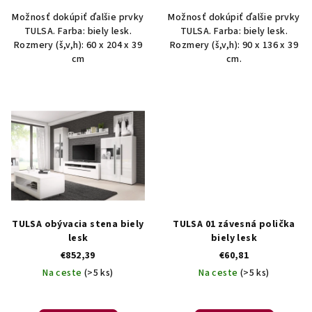
Možnosť dokúpiť ďalšie prvky
Možnosť dokúpiť ďalšie prvky
TULSA. Farba: biely lesk.
TULSA. Farba: biely lesk.
Rozmery (š,v,h): 60 x 204 x 39
Rozmery (š,v,h): 90 x 136 x 39
cm
cm.
TULSA obývacia stena biely
TULSA 01 závesná polička
lesk
biely lesk
€852,39
€60,81
Na ceste
(>5 ks)
Na ceste
(>5 ks)