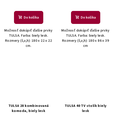
Do košíka
Do košíka
Možnosť dokúpiť ďalšie prvky
Možnosť dokúpiť ďalšie prvky
TULSA. Farba: biely lesk.
TULSA. Farba: biely lesk.
Rozmery (š,v,h): 180 x 22 x 22
Rozmery (š,v,h): 180 x 86 x 39
cm.
cm
TULSA 28 kombinovaná
TULSA 40 TV stolík biely
komoda, biely lesk
lesk