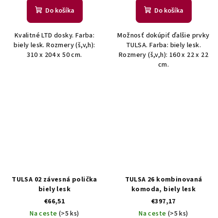
Do košíka
Do košíka
Kvalitné LTD dosky. Farba:
Možnosť dokúpiť ďalšie prvky
biely lesk. Rozmery (š,v,h):
TULSA. Farba: biely lesk.
310 x 204 x 50 cm.
Rozmery (š,v,h): 160 x 22 x 22
cm.
TULSA 02 závesná polička
TULSA 26 kombinovaná
biely lesk
komoda, biely lesk
€66,51
€397,17
Na ceste
(>5 ks)
Na ceste
(>5 ks)