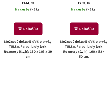
€444,68
€258,45
Na ceste
(>5 ks)
Na ceste
(>5 ks)
Do košíka
Do košíka
Možnosť dokúpiť ďalšie prvky
Možnosť dokúpiť ďalšie prvky
TULSA. Farba: biely lesk.
TULSA. Farba: biely lesk.
Rozmery (š,v,h): 180 x 103 x 39
Rozmery (š,v,h): 160 x 52 x
cm
50 cm.