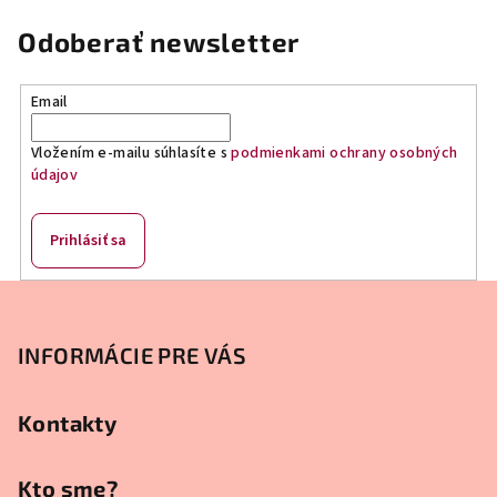
l
á
Odoberať newsletter
d
a
Email
c
i
Vložením e-mailu súhlasíte s
podmienkami ochrany osobných
e
údajov
p
r
v
Prihlásiť sa
k
y
Z
v
á
ý
p
INFORMÁCIE PRE VÁS
p
ä
i
s
t
Kontakty
u
i
e
Kto sme?