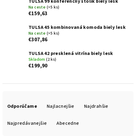
TULSA 99 konferenčný stolík biely lesk
Na ceste
(>5 ks)
€159,63
TULSA 45 kombinovaná komoda biely lesk
Na ceste
(>5 ks)
€307,86
TULSA 42 presklená vitrína biely lesk
Skladom
(2 ks)
€199,90
R
a
Odporúčame
Najlacnejšie
Najdrahšie
d
e
Najpredávanejšie
Abecedne
n