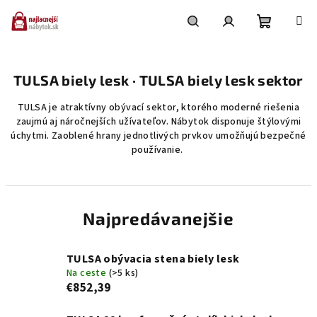
Prejsť
na
obsah
Nákupn
Hľadať
Prihlásenie
TULSA biely lesk · TULSA biely lesk sektor
košík
TULSA je atraktívny obývací sektor, ktorého moderné riešenia
zaujmú aj náročnejších užívateľov. Nábytok disponuje štýlovými
úchytmi. Zaoblené hrany jednotlivých prvkov umožňujú bezpečné
používanie.
Najpredávanejšie
TULSA obývacia stena biely lesk
Na ceste
(>5 ks)
€852,39