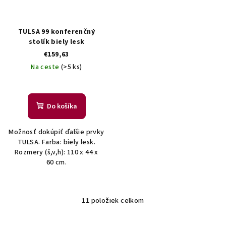
TULSA 99 konferenčný
stolík biely lesk
€159,63
Na ceste
(>5 ks)
Do košíka
Možnosť dokúpiť ďalšie prvky
TULSA. Farba: biely lesk.
Rozmery (š,v,h): 110 x 44 x
60 cm.
11
položiek celkom
O
v