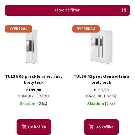
i
Otvoriť filter
e
p
V
r
VÝPREDAJ
VÝPREDAJ
ý
o
p
d
i
u
s
k
p
t
r
TULSA 05 presklená vitrína,
TULSA 42 presklená vitrína
o
o
biely lesk
biely lesk
v
€199,90
€199,90
d
€368,87
€422,08
(–45 %)
(–52 %)
u
Skladom
(2 ks)
Skladom
(2 ks)
k
t
o
Do košíka
Do košíka
v