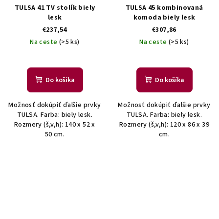
TULSA 41 TV stolík biely
TULSA 45 kombinovaná
lesk
komoda biely lesk
€237,54
€307,86
Na ceste
(>5 ks)
Na ceste
(>5 ks)
Do košíka
Do košíka
Možnosť dokúpiť ďalšie prvky
Možnosť dokúpiť ďalšie prvky
TULSA. Farba: biely lesk.
TULSA. Farba: biely lesk.
Rozmery (š,v,h): 140 x 52 x
Rozmery (š,v,h): 120 x 86 x 39
50 cm.
cm.