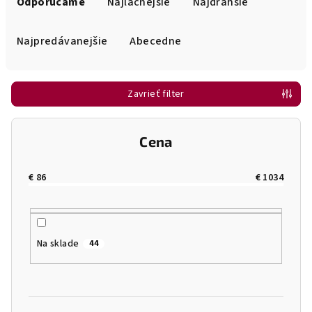
a
Odporúčame
Najlacnejšie
Najdrahšie
d
e
Najpredávanejšie
Abecedne
n
i
Zavrieť filter
e
p
r
Cena
o
d
€
86
€
1034
u
k
t
Na sklade
44
o
v