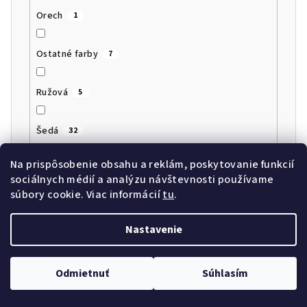
Orech
1
Ostatné farby
7
Ružová
5
Šedá
32
Na prispôsobenie obsahu a reklám, poskytovanie funkcií
Teak
0
sociálnych médií a analýzu návštevnosti používame
súbory cookie. Viac informácií
tu
.
Tmavošedá, antracit
10
Nastavenie
Wenge
1
Odmietnuť
Súhlasím
Zelená
9