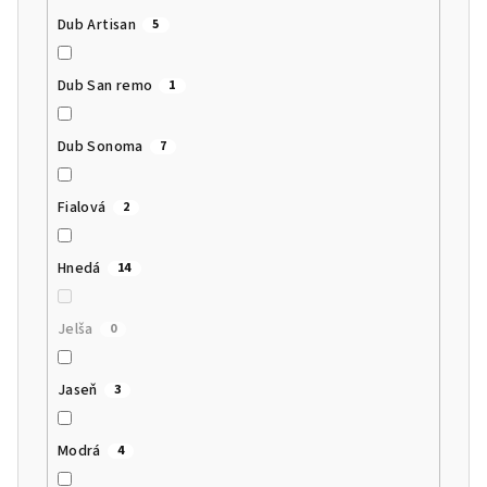
Dub Artisan
5
Dub San remo
1
Dub Sonoma
7
Fialová
2
Hnedá
14
Jelša
0
Jaseň
3
Modrá
4