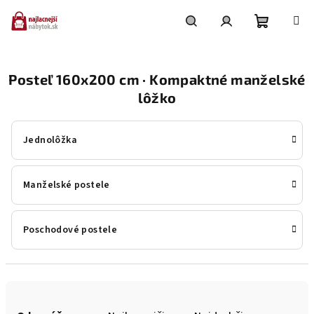
Prejsť
na
obsah
Nákupn
Hľadať
Prihlásenie
Posteľ 160x200 cm · Kompaktné manželské
košík
lôžko
Jednolôžka
Manželské postele
Poschodové postele
R