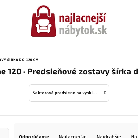
VY ŠÍRKA DO 120 CM
e 120 · Predsieňové zostavy šírka 
Sektorové predsiene na vyskladanie
R
a
Odporúčame
Najlacnejšie
Najdrahšie
Na