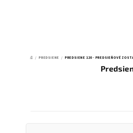
Prejsť
na
obsah
/
PREDSIENE
/
PREDSIENE 120 · PREDSIEŇOVÉ ZOSTA
DOMOV
Predsien
B