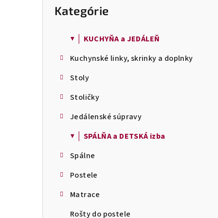
o
Kategórie
Preskočiť
č
kategórie
n
ý
▼ │ KUCHYŇA a JEDÁLEŇ
p
Kuchynské linky, skrinky a doplnky
a
n
Stoly
e
l
Stoličky
Jedálenské súpravy
▼ │ SPÁLŇA a DETSKÁ izba
Spálne
Postele
Matrace
Rošty do postele