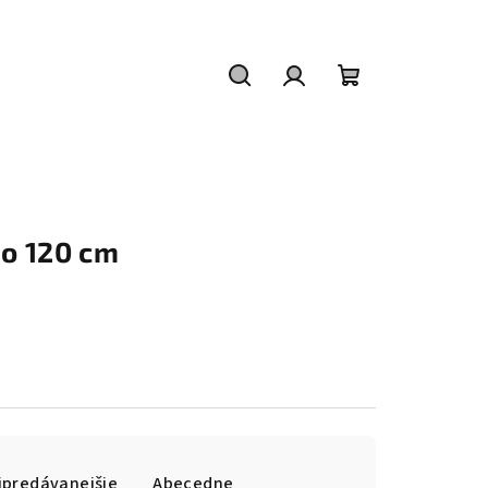
Hľadať
Prihlásenie
Nákupný
košík
do 120 cm
jpredávanejšie
Abecedne