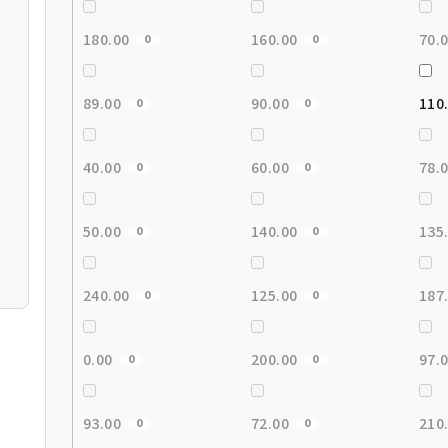
180.00
160.00
70.
0
0
89.00
90.00
110
0
0
40.00
60.00
78.
0
0
50.00
140.00
135
0
0
240.00
125.00
187
0
0
0.00
200.00
97.
0
0
93.00
72.00
210
0
0