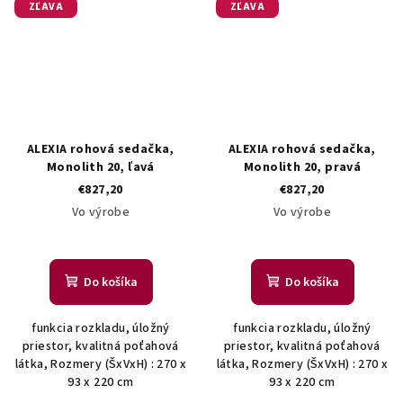
ZĽAVA
ZĽAVA
ALEXIA rohová sedačka,
ALEXIA rohová sedačka,
Monolith 20, ľavá
Monolith 20, pravá
€827,20
€827,20
Vo výrobe
Vo výrobe
Do košíka
Do košíka
funkcia rozkladu, úložný
funkcia rozkladu, úložný
priestor, kvalitná poťahová
priestor, kvalitná poťahová
látka, Rozmery (ŠxVxH) : 270 x
látka, Rozmery (ŠxVxH) : 270 x
93 x 220 cm
93 x 220 cm