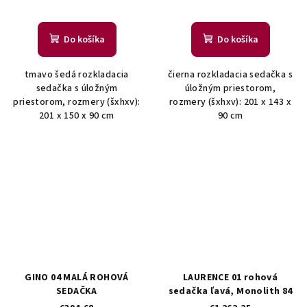
Do košíka
Do košíka
tmavo šedá rozkladacia
čierna rozkladacia sedačka s
sedačka s úložným
úložným priestorom,
priestorom, rozmery (šxhxv):
rozmery (šxhxv): 201 x 143 x
201 x 150 x 90 cm
90 cm
GINO 04 MALÁ ROHOVÁ
LAURENCE 01 rohová
SEDAČKA
sedačka ľavá, Monolith 84