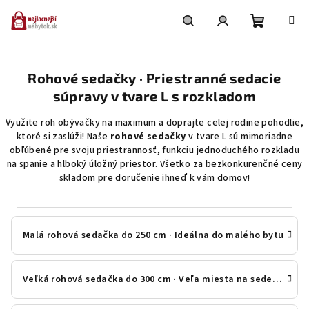
Prejsť
na
obsah
Nákupn
Hľadať
Prihlásenie
Rohové sedačky · Priestranné sedacie
košík
súpravy v tvare L s rozkladom
Využite roh obývačky na maximum a doprajte celej rodine pohodlie,
ktoré si zaslúži! Naše
rohové sedačky
v tvare L sú mimoriadne
obľúbené pre svoju priestrannosť, funkciu jednoduchého rozkladu
na spanie a hlboký úložný priestor. Všetko za bezkonkurenčné ceny
skladom pre doručenie ihneď k vám domov!
Malá rohová sedačka do 250 cm · Ideálna do malého bytu
Veľká rohová sedačka do 300 cm · Veľa miesta na sedenie