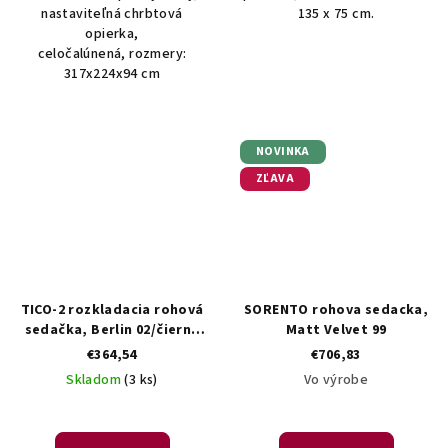
nastaviteľná chrbtová
135 x 75 cm.
opierka,
celočalúnená, rozmery:
317x224x94 cm
NOVINKA
ZĽAVA
TICO-2 rozkladacia rohová
SORENTO rohova sedacka,
sedačka, Berlin 02/čierna
Matt Velvet 99
eko
€364,54
€706,83
Skladom
(3 ks)
Vo výrobe