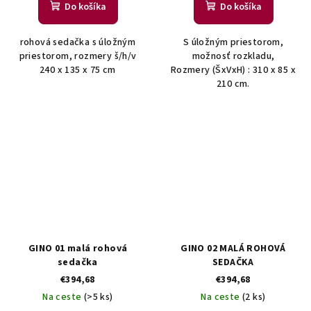
Do košíka
Do košíka
rohová sedačka s úložným
S úložným priestorom,
priestorom, rozmery š/h/v
možnosť rozkladu,
240 x 135 x 75 cm
Rozmery (ŠxVxH) : 310 x 85 x
210 cm.
GINO 01 malá rohová
GINO 02 MALÁ ROHOVÁ
sedačka
SEDAČKA
€394,68
€394,68
Na ceste
(>5 ks)
Na ceste
(2 ks)