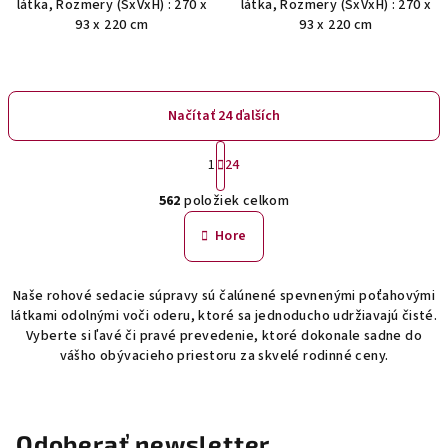
látka, Rozmery (ŠxVxH) : 270 x
látka, Rozmery (ŠxVxH) : 270 x
93 x 220 cm
93 x 220 cm
Načítať 24 ďalších
S
1
24
t
O
r
562
položiek celkom
á
v
n
l
Hore
k
á
o
d
v
Naše rohové sedacie súpravy sú čalúnené spevnenými poťahovými
a
a
látkami odolnými voči oderu, ktoré sa jednoducho udržiavajú čisté.
n
c
Vyberte si ľavé či pravé prevedenie, ktoré dokonale sadne do
i
i
vášho obývacieho priestoru za skvelé rodinné ceny.
e
e
p
r
v
Odoberať newsletter