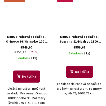
MINOS rohová sedačka,
MINOS rohová sedačka,
Orinoco 96/Orinoko 100 –
Sawana 21-Madryt 1100,
ľavý roh
pravá
€549,90
€559,67
€750,18
(–26 %)
Skladom
(1 ks)
Skladom
(1 ks)
Do košíka
Do košíka
rozkladacia rohová sedačka s
Úložný priestor, možnosť
úložným priestorom, rozmery
rozkladu. Prevenie: Orinoco
v/š/h 75/260/175 cm
100/Orinoko 96. Rozmery
(š/v/h): 260 x 71 x 175 cm.