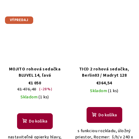
VÝPREDAJ
MOJITO rohová sedačka
TICO 2 rohová sedačka,
BLUVEL 14, ľavá
Berlin03 / Madryt 128
€1 050
€364,54
€1 476,40
(–28 %)
Skladom
(1 ks)
Skladom
(1 ks)
Do košíka
Do košíka
s funkciou rozkladu, úložný
nastaviteľné opierky hlavy,
priestor, Rozmer: š/h/v 240 x