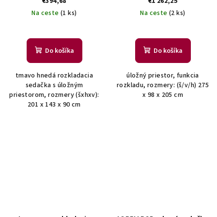
€394,68
€1 262,25
Na ceste
(1 ks)
Na ceste
(2 ks)
Do košíka
Do košíka
tmavo hnedá rozkladacia
úložný priestor, funkcia
sedačka s úložným
rozkladu, rozmery: (š/v/h) 275
priestorom, rozmery (šxhxv):
x 98 x 205 cm
201 x 143 x 90 cm