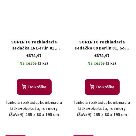
SORENTO rozkladacia
SORENTO rozkladacia
sedačka 16 Berlin 01,
sedačka 09 Berlin 01, Soft
Soft11 pravá
11 ľavá
€874,97
€874,97
Na ceste
(3 ks)
Na ceste
(3 ks)
Do košíka
Do košíka
funkcia rozkladu, kombinácia
funkcia rozkladu, kombinácia
látka+ekokoža, rozmery
látka+ekokoža, rozmery
(ŠxVxH): 295 x 80 x 195 cm
(ŠxVxH): 295 x 80 x 195 cm