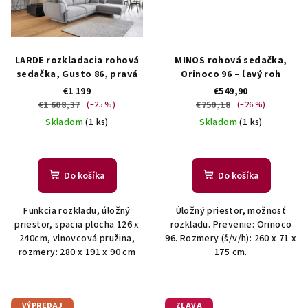
LARDE rozkladacia rohová
MINOS rohová sedačka,
sedačka, Gusto 86, pravá
Orinoco 96 – ľavý roh
€1 199
€549,90
€1 608,37
€750,18
(–25 %)
(–26 %)
Skladom
(1 ks)
Skladom
(1 ks)
Do košíka
Do košíka
Funkcia rozkladu, úložný
Úložný priestor, možnosť
priestor, spacia plocha 126 x
rozkladu. Prevenie: Orinoco
240cm, vlnovcová pružina,
96. Rozmery (š/v/h): 260 x 71 x
rozmery: 280 x 191 x 90 cm
175 cm.
VÝPREDAJ
ZĽAVA