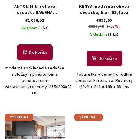
t
r
ANTON MINI rohová
KENYA moderná rohová
o
o
sedačka SAWANA
sedačka, Inari 91, ľavá
v
21/DOLARO 4, pravá
€1 066,52
€699,90
d
€982,43
(–28 %)
Skladom
(1 ks)
u
Skladom
(1 ks)
k
t
Do košíka
o
Do košíka
v
moderná rozkladacia sedačka
s úložným priestorom a
Taburetka v cene! Pohodlné
polohovacími
sedenie. Farba sivá. Rozmery
záhlavníkmi, rozmery: 275x200x88
(š/v/h): 241 x 198 x 88 cm.
cm
VÝPREDAJ
VÝPREDAJ