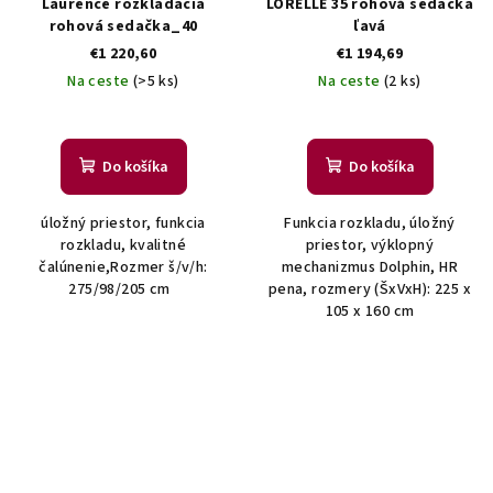
Laurence rozkladacia
LORELLE 35 rohová sedačka
rohová sedačka_40
ľavá
€1 220,60
€1 194,69
Na ceste
(>5 ks)
Na ceste
(2 ks)
Do košíka
Do košíka
úložný priestor, funkcia
Funkcia rozkladu, úložný
rozkladu, kvalitné
priestor, výklopný
čalúnenie,Rozmer š/v/h:
mechanizmus Dolphin, HR
275/98/205 cm
pena, rozmery (ŠxVxH): 225 x
105 x 160 cm