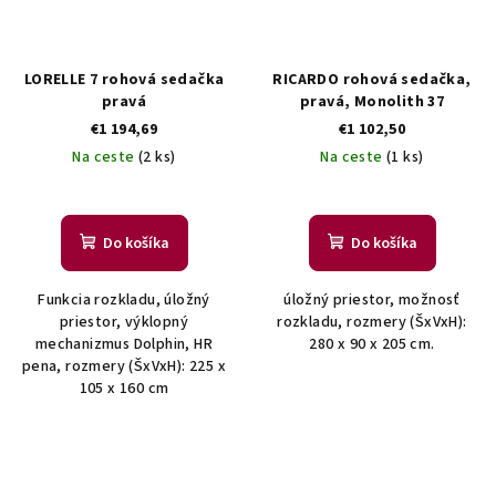
LORELLE 7 rohová sedačka
RICARDO rohová sedačka,
pravá
pravá, Monolith 37
€1 194,69
€1 102,50
Na ceste
(2 ks)
Na ceste
(1 ks)
Do košíka
Do košíka
Funkcia rozkladu, úložný
úložný priestor, možnosť
priestor, výklopný
rozkladu, rozmery (ŠxVxH):
mechanizmus Dolphin, HR
280 x 90 x 205 cm.
pena, rozmery (ŠxVxH): 225 x
105 x 160 cm