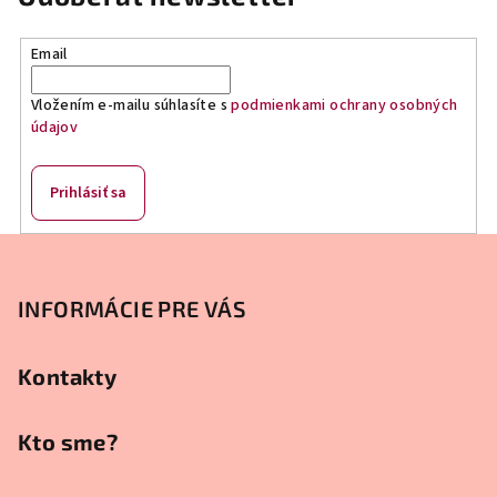
k
y
Email
v
ý
Vložením e-mailu súhlasíte s
podmienkami ochrany osobných
p
údajov
i
s
u
Prihlásiť sa
Z
á
p
INFORMÁCIE PRE VÁS
ä
t
Kontakty
i
e
Kto sme?