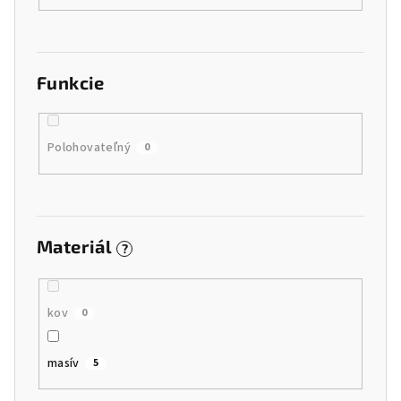
Funkcie
Polohovateľný
0
Materiál
?
kov
0
masív
5