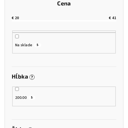
r
Cena
o
d
€
20
€
41
u
k
t
Na sklade
5
o
v
Hĺbka
?
200.00
5