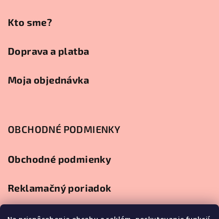
u
i
e
Kto sme?
Doprava a platba
Moja objednávka
OBCHODNÉ PODMIENKY
Obchodné podmienky
Reklamačný poriadok
Ochrana osobných údajov