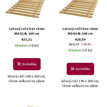
p
i
s
p
r
Latový rošt bez rámu
Latový rošt bez rámu
o
MOG14L-160 cm
MOG14L-140 cm
€33,31
€20,59
d
€34,75
(–40 %)
Skladom
(>5 ks)
u
Skladom
(>5 ks)
k
t
Do košíka
o
Do košíka
v
latový rošt 160 x 200 cm,
rôzne veľkosti na výber
latový rošt 140 x 200 cm,
rôzne veľkosti na výber