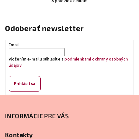
5
položiek celkom
O
v
l
á
Odoberať newsletter
d
a
Email
c
i
Vložením e-mailu súhlasíte s
podmienkami ochrany osobných
e
údajov
p
r
v
Prihlásiť sa
k
y
Z
v
á
ý
p
INFORMÁCIE PRE VÁS
p
ä
i
s
t
Kontakty