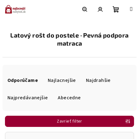
Prejsť
na
obsah
Nákupn
Hľadať
Prihlásenie
Latový rošt do postele · Pevná podpora
košík
matraca
R
a
Odporúčame
Najlacnejšie
Najdrahšie
d
e
Najpredávanejšie
Abecedne
n
i
Zavrieť filter
e
p