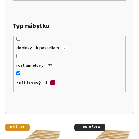
Typ nábytku
doplnky - k posteliam
1
rošt lamelový
19
rošt latový
5
V
NÁŠ HIT
LIKVIDÁCIA
ý