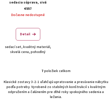
sedacia súprava, sivá
€557
Dočasne nedostupné
Detail
sedací set, kvalitný materiál,
skvelá cena, pohodlný
7
položiek celkom
O
v
Klasické zostavy 3-2-1 uľahčujú upratovanie a presúvanie nábytku
l
podľa potreby. Vyrobené zo stabilných konštrukcií s kvalitným
á
odpružením a čalúnením pre dlhé roky spokojného sedenia a
d
ležania.
a
c