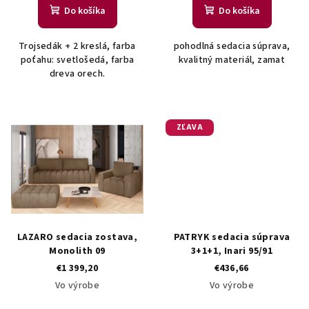
t
Do košíka
Do košíka
o
v
Trojsedák + 2 kreslá, farba
pohodlná sedacia súprava,
poťahu: svetlošedá, farba
kvalitný materiál, zamat
dreva orech.
ZĽAVA
LAZARO sedacia zostava,
PATRYK sedacia súprava
Monolith 09
3+1+1, Inari 95/91
€1 399,20
€436,66
Vo výrobe
Vo výrobe