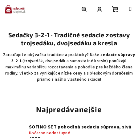
Prejsť
na
obsah
Nákupn
Hľadať
Prihlásenie
Sedačky 3-2-1 · Tradičné sedacie zostavy
košík
trojsedáku, dvojsedáku a kresla
Zariaďujete obývačku tradične a prakticky? Naše
sedacie súpravy
3-2-1
(trojsedák, dvojsedák a samostatné kreslo) ponúkajú
maximálnu variabilitu rozostavenia a pohodlie pre každého člena
rodiny. Všetko za vynikajúce nízke ceny a s bleskovým doručením
priamo z nášho vlastného skladu!
Najpredávanejšie
SOFINO SET pohodlná sedacia súprava, sivá
Dočasne nedostupné