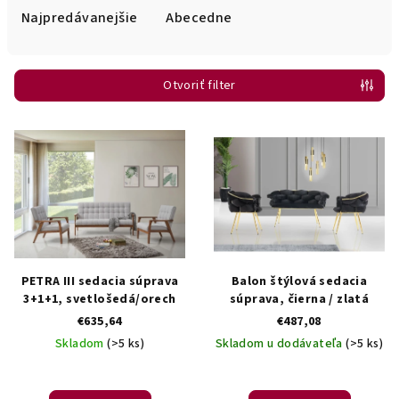
e
Najpredávanejšie
Abecedne
n
i
Otvoriť filter
e
p
V
r
ý
o
p
d
i
u
s
k
p
t
r
PETRA III sedacia súprava
Balon štýlová sedacia
o
o
3+1+1, svetlošedá/orech
súprava, čierna / zlatá
v
€635,64
€487,08
d
Skladom
(>5 ks)
Skladom u dodávateľa
(>5 ks)
u
k