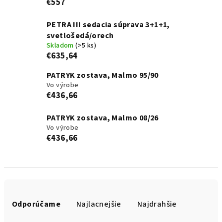
€557
PETRA III sedacia súprava 3+1+1,
svetlošedá/orech
Skladom
(>5 ks)
€635,64
PATRYK zostava, Malmo 95/90
Vo výrobe
€436,66
PATRYK zostava, Malmo 08/26
Vo výrobe
€436,66
R
a
Odporúčame
Najlacnejšie
Najdrahšie
d