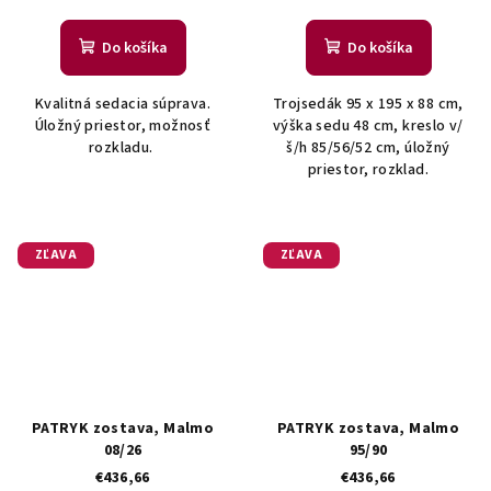
Do košíka
Do košíka
Kvalitná sedacia súprava.
Trojsedák 95 x 195 x 88 cm,
Úložný priestor, možnosť
výška sedu 48 cm, kreslo v/
rozkladu.
š/h 85/56/52 cm, úložný
priestor, rozklad.
ZĽAVA
ZĽAVA
PATRYK zostava, Malmo
PATRYK zostava, Malmo
08/26
95/90
€436,66
€436,66