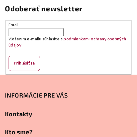
i
Odoberať newsletter
e
p
r
Email
v
k
Vložením e-mailu súhlasíte s
podmienkami ochrany osobných
y
údajov
v
ý
Prihlásiť sa
p
i
Z
s
á
u
p
INFORMÁCIE PRE VÁS
ä
t
Kontakty
i
e
Kto sme?