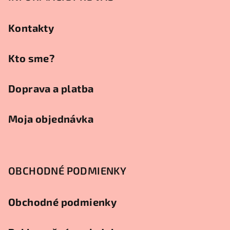
ä
t
Kontakty
i
e
Kto sme?
Doprava a platba
Moja objednávka
OBCHODNÉ PODMIENKY
Obchodné podmienky