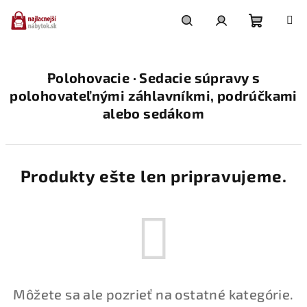
Prejsť
na
obsah
Nákupn
Hľadať
Prihlásenie
Polohovacie · Sedacie súpravy s
košík
polohovateľnými záhlavníkmi, podrúčkami
alebo sedákom
Produkty ešte len pripravujeme.
Môžete sa ale pozrieť na ostatné kategórie.