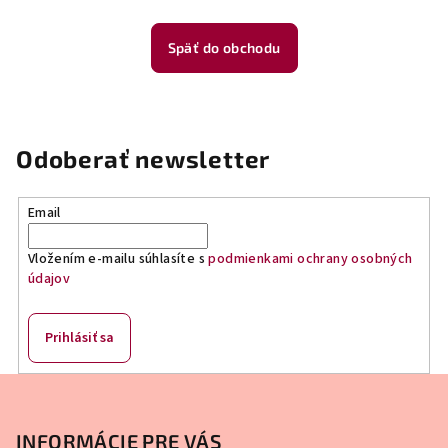
Späť do obchodu
Odoberať newsletter
Email
Vložením e-mailu súhlasíte s
podmienkami ochrany osobných
údajov
Prihlásiť sa
Z
á
p
INFORMÁCIE PRE VÁS