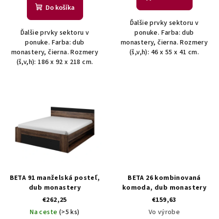
o
Do košíka
v
Ďalšie prvky sektoru v
Ďalšie prvky sektoru v
ponuke. Farba: dub
ponuke. Farba: dub
monastery, čierna. Rozmery
monastery, čierna. Rozmery
(š,v,h): 46 x 55 x 41 cm.
(š,v,h): 186 x 92 x 218 cm.
BETA 91 manželská posteľ,
BETA 26 kombinovaná
dub monastery
komoda, dub monastery
€262,25
€159,63
Na ceste
(>5 ks)
Vo výrobe