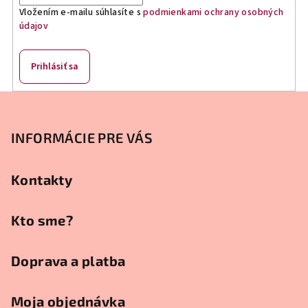
i
Vložením e-mailu súhlasíte s
podmienkami ochrany osobných
e
údajov
p
r
v
Prihlásiť sa
k
y
Z
v
á
ý
p
INFORMÁCIE PRE VÁS
p
ä
i
s
t
Kontakty
u
i
e
Kto sme?
Doprava a platba
Moja objednávka