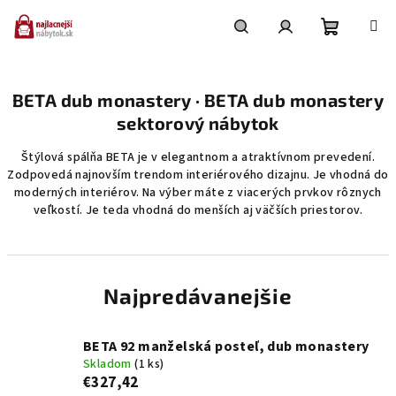
Prejsť
na
obsah
Nákupn
Hľadať
Prihlásenie
BETA dub monastery · BETA dub monastery
košík
sektorový nábytok
Štýlová spálňa BETA je v elegantnom a atraktívnom prevedení.
Zodpovedá najnovším trendom interiérového dizajnu. Je vhodná do
moderných interiérov. Na výber máte z viacerých prvkov rôznych
veľkostí. Je teda vhodná do menších aj väčších priestorov.
Najpredávanejšie
BETA 92 manželská posteľ, dub monastery
Skladom
(1 ks)
€327,42