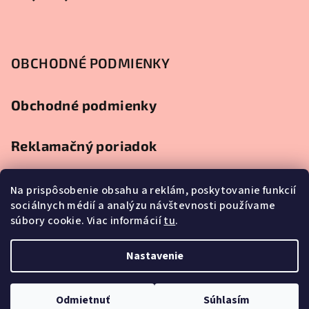
OBCHODNÉ PODMIENKY
Obchodné podmienky
Reklamačný poriadok
Ochrana osobných údajov
Na prispôsobenie obsahu a reklám, poskytovanie funkcií
sociálnych médií a analýzu návštevnosti používame
súbory cookie. Viac informácií
tu
.
Splátkový predaj
Nastavenie
Copyright 2026
Najlacnejší nábytok
. Všetky práva vyhradené.
Upraviť nastavenie cookies
Odmietnuť
Súhlasím