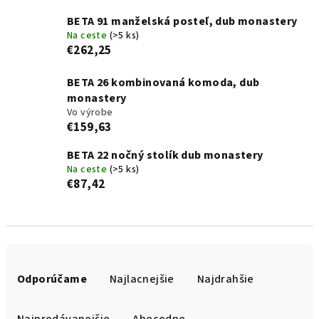
BETA 91 manželská posteľ, dub monastery
Na ceste
(>5 ks)
€262,25
BETA 26 kombinovaná komoda, dub
monastery
Vo výrobe
€159,63
BETA 22 nočný stolík dub monastery
Na ceste
(>5 ks)
€87,42
R
a
Odporúčame
Najlacnejšie
Najdrahšie
d
e