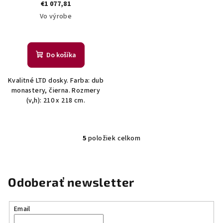
€1 077,81
Vo výrobe
Do košíka
Kvalitné LTD dosky. Farba: dub
monastery, čierna. Rozmery
(v,h): 210 x 218 cm.
5
položiek celkom
O
v
l
á
Odoberať newsletter
d
a
Email
c