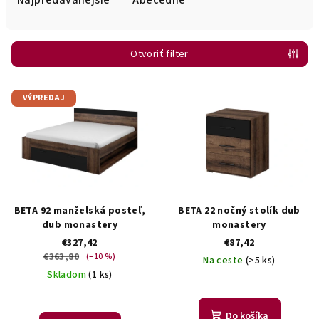
Najpredávanejšie
Abecedne
n
i
Otvoriť filter
e
p
V
r
VÝPREDAJ
ý
o
p
d
i
u
s
k
p
t
r
BETA 92 manželská posteľ,
BETA 22 nočný stolík dub
o
o
dub monastery
monastery
v
€327,42
€87,42
d
€363,80
(–10 %)
Na ceste
(>5 ks)
u
Skladom
(1 ks)
k
t
Do košíka