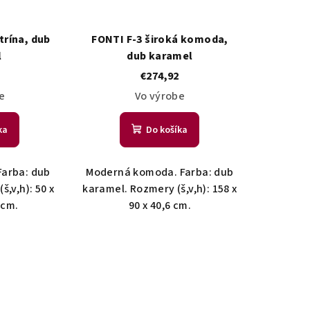
trína, dub
FONTI F-3 široká komoda,
l
dub karamel
€274,92
e
Vo výrobe
ka
Do košíka
Farba: dub
Moderná komoda. Farba: dub
,v,h): 50 x
karamel. Rozmery (š,v,h): 158 x
 cm.
90 x 40,6 cm.