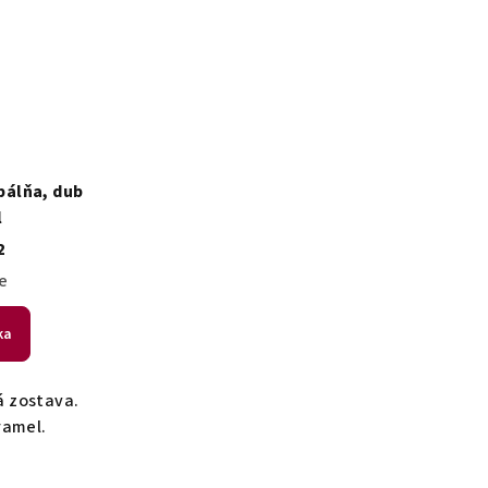
pálňa, dub
l
2
e
ka
 zostava.
ramel.