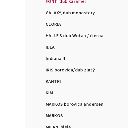
FONTI dub karamel
GALAXY, dub monastery
GLORIA
HALLE S dub Wotan / čierna
IDEA
Indiana II
IRIS borovica/dub zlatý
KANTRI
KIM
MARKOS borovica andersen
MARKOS
MILAN, biela