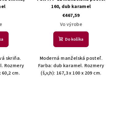
mel
160, dub karamel
€467,59
e
Vo výrobe
ka
Do košíka
á skriňa.
Moderná manželská posteľ.
l. Rozmery
Farba: dub karamel. Rozmery
 x 60,2 cm.
(š,v,h): 167,3 x 100 x 209 cm.