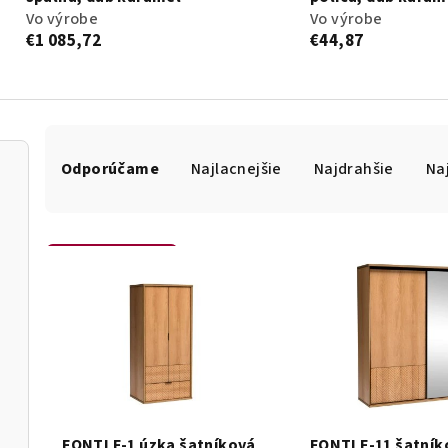
Vo výrobe
Vo výrobe
€1 085,72
€44,87
R
a
Odporúčame
Najlacnejšie
Najdrahšie
Na
d
e
n
i
V
Otvoriť filter
e
ý
p
p
r
i
o
s
d
p
u
r
k
o
FONTI F-1 úzka šatníková
FONTI F-11 šatník