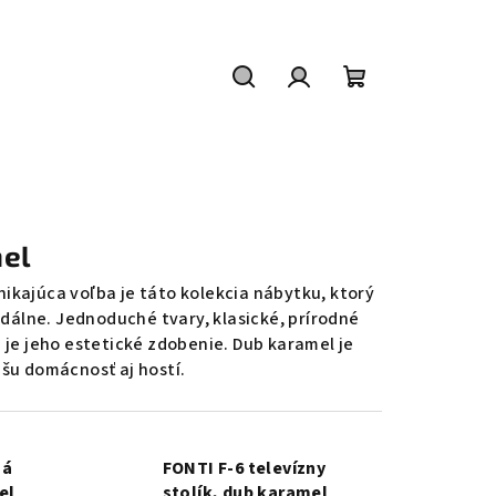
Hľadať
Prihlásenie
Nákupný
košík
mel
ikajúca voľba je táto kolekcia nábytku, ktorý
edálne. Jednoduché tvary, klasické, prírodné
je jeho estetické zdobenie. Dub karamel je
ašu domácnosť aj hostí.
ná
FONTI F-6 televízny
el
stolík, dub karamel