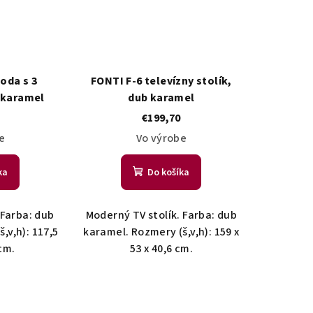
oda s 3
FONTI F-6 televízny stolík,
 karamel
dub karamel
€199,70
e
Vo výrobe
ka
Do košíka
Farba: dub
Moderný TV stolík. Farba: dub
,v,h): 117,5
karamel. Rozmery (š,v,h): 159 x
 cm.
53 x 40,6 cm.