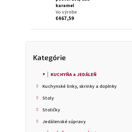
karamel
Vo výrobe
€467,59
B
o
Kategórie
Preskočiť
č
kategórie
n
ý
▼ │ KUCHYŇA a JEDÁLEŇ
p
Kuchynské linky, skrinky a doplnky
a
n
Stoly
e
l
Stoličky
Jedálenské súpravy