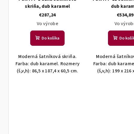
t
d
skriňa, dub karamel
dub kara
o
u
v
k
€287,24
€534,89
t
Vo výrobe
Vo výrob
o
v
Do košíka
Do koší
Moderná šatníková skriňa.
Moderná šatníkov
Farba: dub karamel. Rozmery
Farba: dub karame
(š,v,h): 86,5 x 187,4 x 60,5 cm.
(š,v,h): 199 x 216