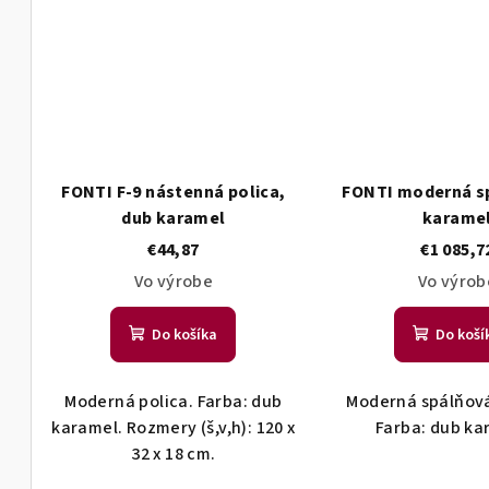
FONTI F-9 nástenná polica,
FONTI moderná s
dub karamel
karame
€44,87
€1 085,7
Vo výrobe
Vo výrob
Do košíka
Do koší
Moderná polica. Farba: dub
Moderná spálňová
karamel. Rozmery (š,v,h): 120 x
Farba: dub ka
32 x 18 cm.