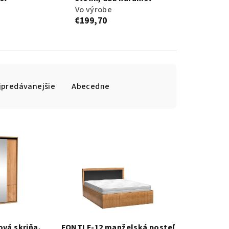
Vo výrobe
€199,70
jpredávanejšie
Abecedne
ová skriňa,
FONTI F-12 manželská posteľ