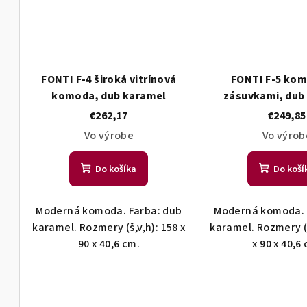
FONTI F-4 široká vitrínová
FONTI F-5 kom
komoda, dub karamel
zásuvkami, dub
€262,17
€249,85
Vo výrobe
Vo výrob
Do košíka
Do koší
Moderná komoda. Farba: dub
Moderná komoda. 
karamel. Rozmery (š,v,h): 158 x
karamel. Rozmery (š
90 x 40,6 cm.
x 90 x 40,6