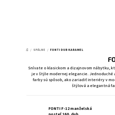
Prejsť
na
obsah
/
SPÁLNE
/
FONTI DUB KARAMEL
DOMOV
FO
Snívate o klasickom a dizajnovom nábytku, kt
je v štýle modernej elegancie. Jednoduché a
farby sú spôsob, ako zariadiť interiéry v
štýlová a elegantná fa
FONTI F-12 manželská
posteľ 160, dub