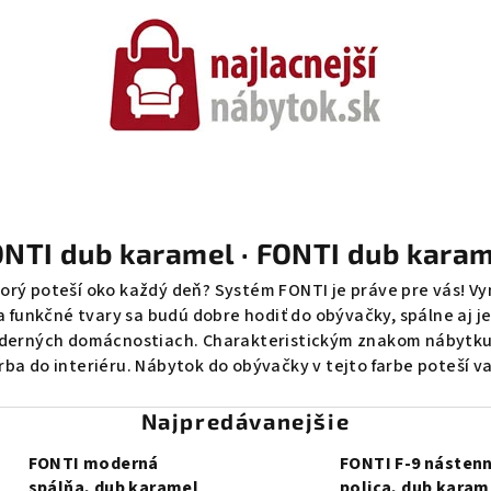
NTI dub karamel · FONTI dub kara
orý poteší oko každý deň? Systém FONTI je práve pre vás! Vyn
 funkčné tvary sa budú dobre hodiť do obývačky, spálne aj j
 moderných domácnostiach. Charakteristickým znakom nábytku 
rba do interiéru. Nábytok do obývačky v tejto farbe poteší v
Najpredávanejšie
FONTI moderná
FONTI F-9 násten
spálňa, dub karamel
polica, dub karam