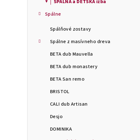
▼ │ SPÁLŇA a DETSKÁ izba
Spálne
Spálňové zostavy
Spálne z masívneho dreva
BETA dub Mauvella
BETA dub monastery
BETA San remo
BRISTOL
CALI dub Artisan
Desjo
DOMINIKA