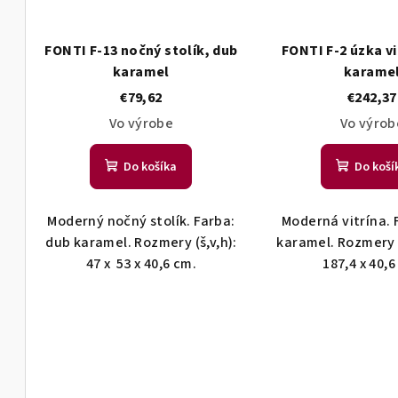
FONTI F-13 nočný stolík, dub
FONTI F-2 úzka vi
karamel
karame
€79,62
€242,37
Vo výrobe
Vo výrob
Do košíka
Do koší
Moderný nočný stolík. Farba:
Moderná vitrína. 
dub karamel. Rozmery (š,v,h):
karamel. Rozmery (š
47 x 53 x 40,6 cm.
187,4 x 40,6