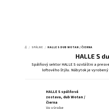
Prejsť
na
obsah
/
SPÁLNE
/
HALLE S DUB WOTAN / ČIERNA
DOMOV
HALLE S du
Spálňový sektor HALLE S ozvláštni a presv
loftového štýlu. Nábytok je vyrobený
HALLE S spálňová
zostava, dub Wotan /
čierna
Vo výrobe