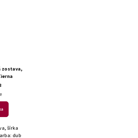
 zostava,
čierna
8
e
ka
a, šírka
Farba: dub