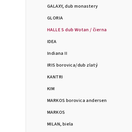
GALAXY, dub monastery
GLORIA
HALLE S dub Wotan / čierna
IDEA
Indiana II
IRIS borovica/dub zlatý
KANTRI
KIM
MARKOS borovica andersen
MARKOS
MILAN, biela