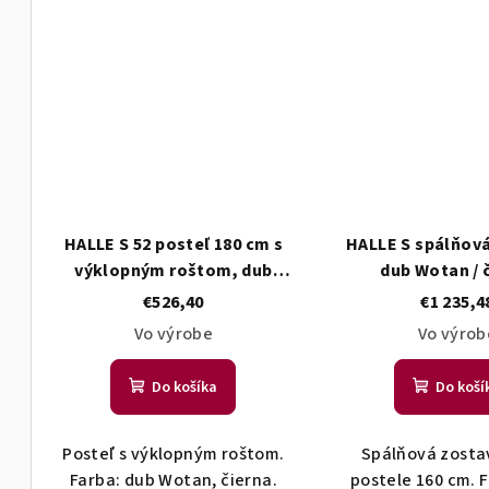
HALLE S 52 posteľ 180 cm s
HALLE S spálňová
výklopným roštom, dub
dub Wotan / 
Wotan / čierna
€526,40
€1 235,4
Vo výrobe
Vo výrob
Do košíka
Do koší
Posteľ s výklopným roštom.
Spálňová zostav
Farba: dub Wotan, čierna.
postele 160 cm. 