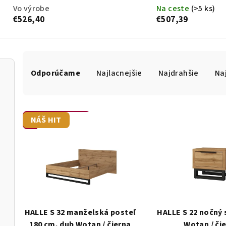
Vo výrobe
Na ceste
(>5 ks)
€526,40
€507,39
R
a
Odporúčame
Najlacnejšie
Najdrahšie
Na
d
e
n
i
V
NÁŠ HIT
Otvoriť filter
e
ý
p
p
r
i
o
s
d
p
u
r
k
o
HALLE S 32 manželská posteľ
HALLE S 22 nočný 
t
d
180 cm, dub Wotan / čierna
Wotan / či