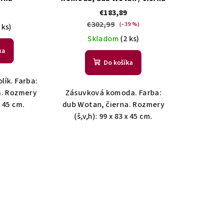
€183,89
€302,99
(–39 %)
 ks)
Skladom
(2 ks)
ka
Do košíka
lík. Farba:
a. Rozmery
Zásuvková komoda. Farba:
x 45 cm.
dub Wotan, čierna. Rozmery
(š,v,h): 99 x 83 x 45 cm.