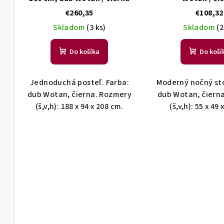
o
u
v
k
€260,35
€108,32
t
Skladom
(3 ks)
Skladom
(2
o
v
Do košíka
Do koší
Jednoduchá posteľ. Farba:
Moderný nočný sto
dub Wotan, čierna. Rozmery
dub Wotan, čiern
(š,v,h): 188 x 94 x 208 cm.
(š,v,h): 55 x 49 