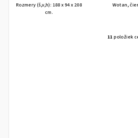
Rozmery (š,v,h): 188 x 94 x 208
Wotan, čie
cm.
11
položiek c
O
v
l
á
d
a
c
i
e
p
r
v