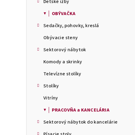
Detské izby
▼ │ OBÝVAČKA
Sedačky, pohovky, kreslá
Obývacie steny
Sektorový nábytok
Komody a skrinky
Televízne stolíky
Stolíky
Vitríny
▼ │ PRACOVŇA a KANCELÁRIA
Sektorový nábytok do kancelárie
Písacie stoly