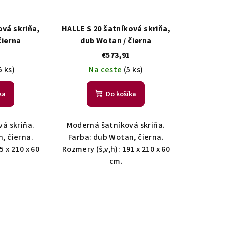
ová skriňa,
HALLE S 20 šatníková skriňa,
čierna
dub Wotan / čierna
€573,91
5 ks)
Na ceste
(5 ks)
ka
Do košíka
á skriňa.
Moderná šatníková skriňa.
, čierna.
Farba: dub Wotan, čierna.
5 x 210 x 60
Rozmery (š,v,h): 191 x 210 x 60
cm.