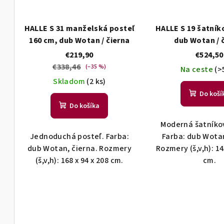
HALLE S 31 manželská posteľ
HALLE S 19 šatník
160 cm, dub Wotan / čierna
dub Wotan / 
€219,90
€524,50
€338,46
(–35 %)
Na ceste
(>
Skladom
(2 ks)
Do koší
Do košíka
Moderná šatníkov
Jednoduchá posteľ. Farba:
Farba: dub Wotan
dub Wotan, čierna. Rozmery
Rozmery (š,v,h): 14
(š,v,h): 168 x 94 x 208 cm.
cm.