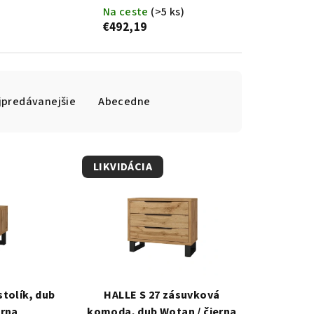
Na ceste
(>5 ks)
€492,19
jpredávanejšie
Abecedne
LIKVIDÁCIA
stolík, dub
HALLE S 27 zásuvková
erna
komoda, dub Wotan / čierna