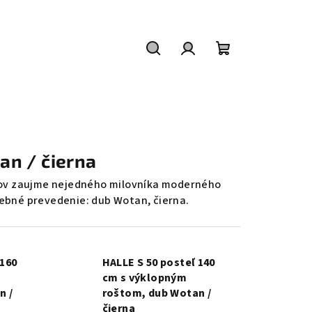
Hľadať
Prihlásenie
Nákupný
košík
an / čierna
rvkov zaujme nejedného milovníka moderného
arebné prevedenie: dub Wotan, čierna.
 160
HALLE S 50 posteľ 140
cm s výklopným
n /
roštom, dub Wotan /
čierna