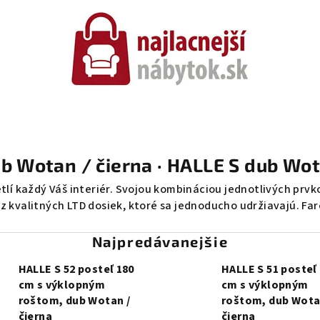
b Wotan / čierna · HALLE S dub Wot
etlí každý Váš interiér. Svojou kombináciou jednotlivých p
 z kvalitných LTD dosiek, ktoré sa jednoducho udržiavajú. F
Najpredávanejšie
HALLE S 52 posteľ 180
HALLE S 51 posteľ
cm s výklopným
cm s výklopným
roštom, dub Wotan /
roštom, dub Wota
čierna
čierna