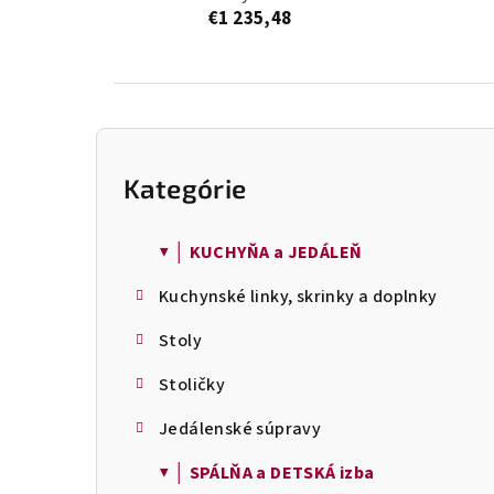
€1 235,48
B
o
Kategórie
Preskočiť
č
kategórie
n
ý
▼ │ KUCHYŇA a JEDÁLEŇ
p
Kuchynské linky, skrinky a doplnky
a
n
Stoly
e
l
Stoličky
Jedálenské súpravy
▼ │ SPÁLŇA a DETSKÁ izba