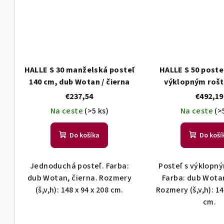
HALLE S 30 manželská posteľ
HALLE S 50 poste
140 cm, dub Wotan / čierna
výklopným roš
Wotan / či
€237,54
€492,19
Na ceste
(>5 ks)
Na ceste
(>
Do košíka
Do koší
Jednoduchá posteľ. Farba:
Posteľ s výklopn
dub Wotan, čierna. Rozmery
Farba: dub Wotan
(š,v,h): 148 x 94 x 208 cm.
Rozmery (š,v,h): 14
cm.