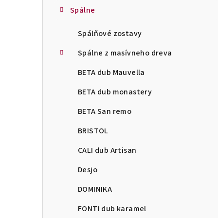
Spálne
Spálňové zostavy
Spálne z masívneho dreva
BETA dub Mauvella
BETA dub monastery
BETA San remo
BRISTOL
CALI dub Artisan
Desjo
DOMINIKA
FONTI dub karamel