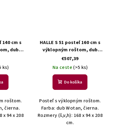
ľ 140 cm s
HALLE S 51 posteľ 160 cm s
tom, dub
výklopným roštom, dub
erna
Wotan / čierna
€507,39
5 ks)
Na ceste
(>5 ks)
ka
Do košíka
ým roštom.
Posteľ s výklopným roštom.
, čierna.
Farba: dub Wotan, čierna.
8 x 94 x 208
Rozmery (š,v,h): 168 x 94 x 208
cm.