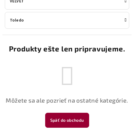
VELVET
Toledo
B
Produkty ešte len pripravujeme.
o
č
n
ý
p
a
Môžete sa ale pozrieť na ostatné kategórie.
n
e
l
Späť do obchodu