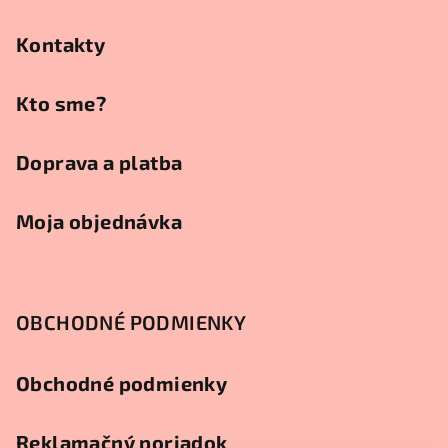
ä
t
Kontakty
i
e
Kto sme?
Doprava a platba
Moja objednávka
OBCHODNÉ PODMIENKY
Obchodné podmienky
Reklamačný poriadok