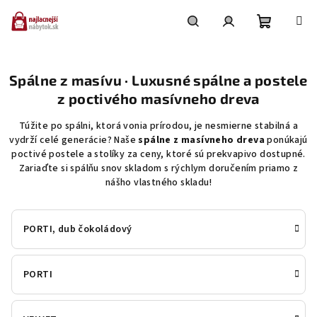
Prejsť
na
obsah
Nákupn
Hľadať
Prihlásenie
Spálne z masívu · Luxusné spálne a postele
košík
z poctivého masívneho dreva
Túžite po spálni, ktorá vonia prírodou, je nesmierne stabilná a
vydrží celé generácie? Naše
spálne z masívneho dreva
ponúkajú
poctivé postele a stolíky za ceny, ktoré sú prekvapivo dostupné.
Zariaďte si spálňu snov skladom s rýchlym doručením priamo z
nášho vlastného skladu!
PORTI, dub čokoládový
PORTI