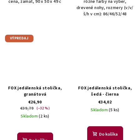
cena, zamat, 90 x 50 x 49 c
rôzne farby na výber,
drevené nohy, rozmery (v/v/
š/h v cm): 86/46/52/48
VÝPREDAJ
FOX jedálenská stolička,
FOX jedálenská stolička,
granátová
šedá - čierna
€26,90
€34,02
€39,79
(–32 %)
Skladom
(5 ks)
Skladom
(2 ks)
Do košíka