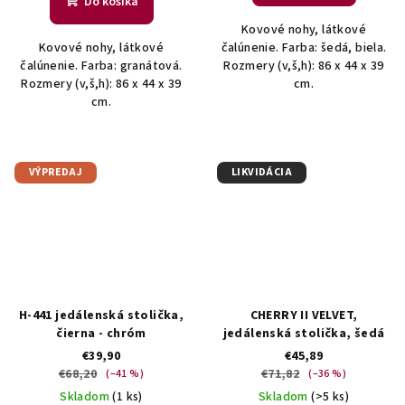
Do košíka
Kovové nohy, látkové
Kovové nohy, látkové
čalúnenie. Farba: šedá, biela.
čalúnenie. Farba: granátová.
Rozmery (v,š,h): 86 x 44 x 39
Rozmery (v,š,h): 86 x 44 x 39
cm.
cm.
VÝPREDAJ
LIKVIDÁCIA
H-441 jedálenská stolička,
CHERRY II VELVET,
čierna - chróm
jedálenská stolička, šedá
€39,90
€45,89
€68,20
€71,82
(–41 %)
(–36 %)
Skladom
(1 ks)
Skladom
(>5 ks)