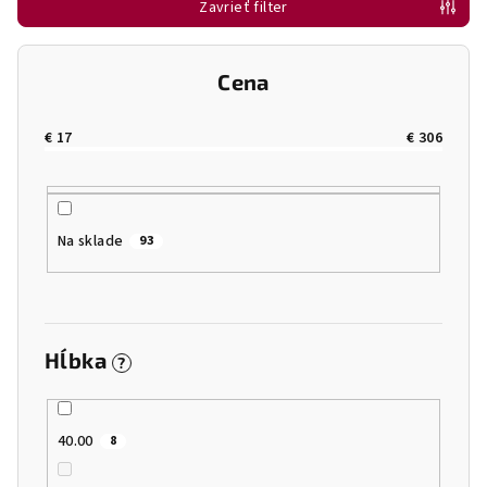
Zavrieť filter
e
p
r
Cena
o
d
€
17
€
306
u
k
t
Na sklade
93
o
v
Hĺbka
?
40.00
8