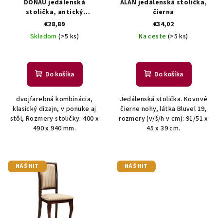
DONAU jedálenská
ALAN jedálenská stolička,
o
stolička, antický
čierna
dub/krémová
€28,89
€34,02
d
Skladom
(>5 ks)
Na ceste
(>5 ks)
u
k
t
Do košíka
Do košíka
o
v
dvojfarebná kombinácia,
Jedálenská stolička. Kovové
klasický dizajn, v ponuke aj
čierne nohy, látka Bluvel 19,
stôl, Rozmery stoličky: 400 x
rozmery (v/š/h v cm): 91/51 x
490 x 940 mm.
45 x 39 cm.
NÁŠ HIT
NÁŠ HIT