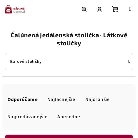
Prejsť
na
obsah
Nákupn
Hľadať
Prihlásenie
Čalúnená jedálenská stolička · Látkové
košík
stoličky
Barové stoličky
R
a
Odporúčame
Najlacnejšie
Najdrahšie
d
e
Najpredávanejšie
Abecedne
n
i