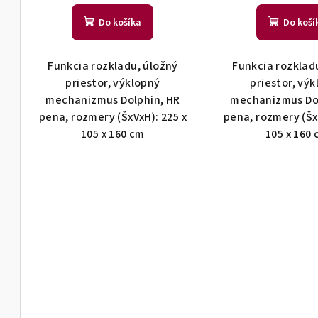
o
v
Do košíka
Do koší
Funkcia rozkladu, úložný
Funkcia rozklad
priestor, výklopný
priestor, vý
mechanizmus Dolphin, HR
mechanizmus Dol
pena, rozmery (ŠxVxH): 225 x
pena, rozmery (Šx
105 x 160 cm
105 x 160