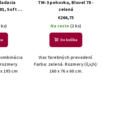
ladacia
TM-3 pohovka, Bluvel 78 -
01, Soft 11
zelená
€266,75
 ks)
Na ceste
(2 ks)
ka
Do košíka
 kombinácia
Viac farebných prevedení.
 rozmery
Farba: zelená. Rozmery (š,v,h):
 x 195 cm
160 x 76 x 60 cm.