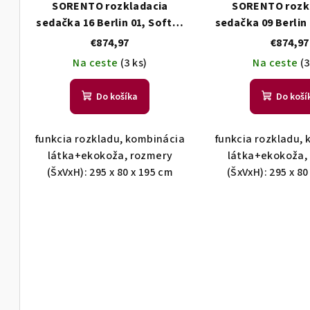
SORENTO rozkladacia
SORENTO rozk
sedačka 16 Berlin 01, Soft11
sedačka 09 Berlin 
pravá
ľavá
€874,97
€874,97
Na ceste
(3 ks)
Na ceste
(3
Do košíka
Do koší
funkcia rozkladu, kombinácia
funkcia rozkladu,
látka+ekokoža, rozmery
látka+ekokoža,
(ŠxVxH): 295 x 80 x 195 cm
(ŠxVxH): 295 x 80