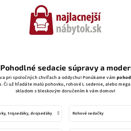
· Pohodlné sedacie súpravy a mode
táva pri spoločných chvíľach a oddychu! Ponúkame vám
pohodl
. Či už hľadáte malú pohovku, rohové L sedenie, alebo mega 
skladom s bleskovým doručením k vám domov!
ky, trojsedáky, dvojsedáky
Rohové sedačky