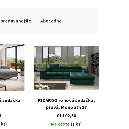
jpredávanejšie
Abecedne
á sedačka
RICARDO rohová sedačka,
pravá, Monolith 37
9
€1 102,50
 ks)
Na ceste
(1 ks)