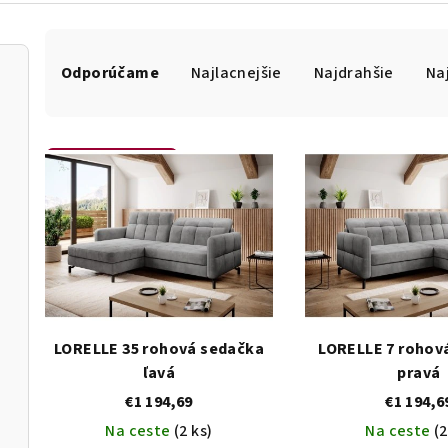
R
a
Odporúčame
Najlacnejšie
Najdrahšie
Na
d
e
n
i
V
Otvoriť filter
e
ý
p
p
r
i
o
s
d
p
u
r
k
o
LORELLE 35 rohová sedačka
LORELLE 7 rohov
t
d
ľavá
pravá
o
u
v
k
€1 194,69
€1 194,6
t
Na ceste
(2 ks)
Na ceste
(2