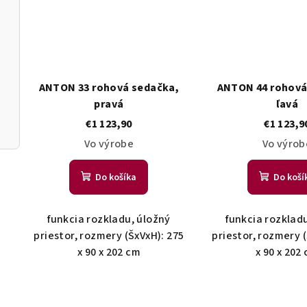
ANTON 33 rohová sedačka,
ANTON 44 rohová
pravá
ľavá
€1 123,90
€1 123,9
Vo výrobe
Vo výrob
Do košíka
Do koší
funkcia rozkladu, úložný
funkcia rozklad
priestor, rozmery (ŠxVxH): 275
priestor, rozmery 
x 90 x 202 cm
x 90 x 202