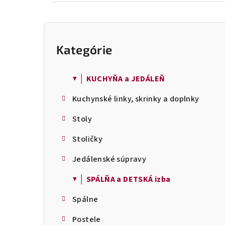
B
o
Kategórie
Preskočiť
č
kategórie
n
ý
▼ │ KUCHYŇA a JEDÁLEŇ
p
Kuchynské linky, skrinky a doplnky
a
n
Stoly
e
l
Stoličky
Jedálenské súpravy
▼ │ SPÁLŇA a DETSKÁ izba
Spálne
Postele