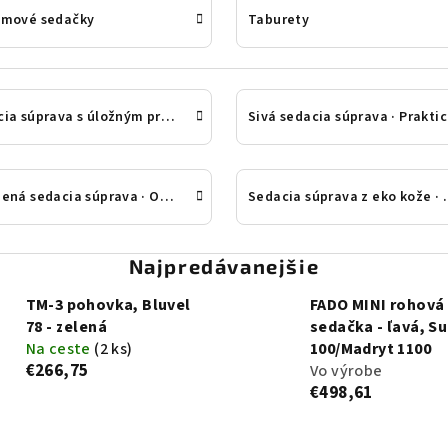
émové sedačky
Taburety
Sedacia súprava s úložným priestorom
Siv
Čalúnená sedacia súprava · Odolná látka
Sedacia súprava
Najpredávanejšie
TM-3 pohovka, Bluvel
FADO MINI rohová
78 - zelená
sedačka - ľavá, S
Na ceste
(2 ks)
100/Madryt 1100
€266,75
Vo výrobe
€498,61