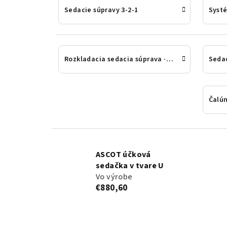
Sedacie súpravy 3-2-1
Syst
Rozkladacia sedacia súprava · Miesto na spanie
ASCOT účková
sedačka v tvare U
Vo výrobe
€880,60