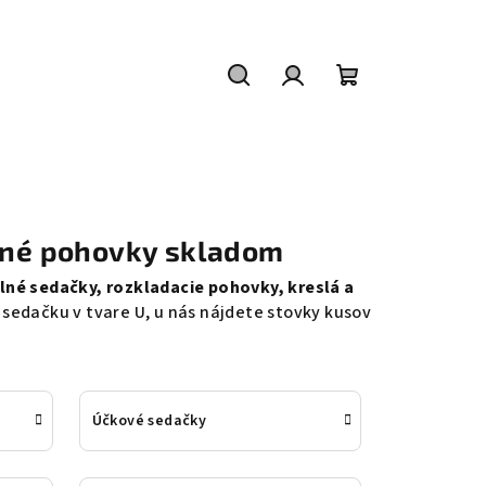
Hľadať
Prihlásenie
Nákupný
košík
rné pohovky skladom
né sedačky, rozkladacie pohovky, kreslá a
sedačku v tvare U, u nás nájdete stovky kusov
Účkové sedačky