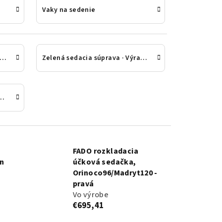
Vaky na sedenie
á sedacia súprava · Praktický a moderný tón
Zelená sedacia súprava · Výrazný akcent izby
 z eko kože · Ľahká údržba
FADO rozkladacia
un
účková sedačka,
Orinoco96/Madryt120 -
pravá
Vo výrobe
€695,41