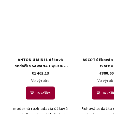
ANTON U MINI L účková
ASCOT účková s
sedačka SAWANA 13/SIOUX
tvare U
1118, ľavá
€1 462,13
€880,60
Vo výrobe
Vo výrob
Do košíka
Do koší
moderná rozkladacia účková
Rohová sedačka 