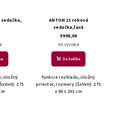
 sedačka,
ANTON 21 rohová
sedačka,ľavá
€998,04
e
Vo výrobe
ka
Do košíka
u, úložný
funkcia rozkladu, úložný
(ŠxVxH): 275
priestor, rozmery (ŠxVxH): 275
 cm
x 90 x 202 cm