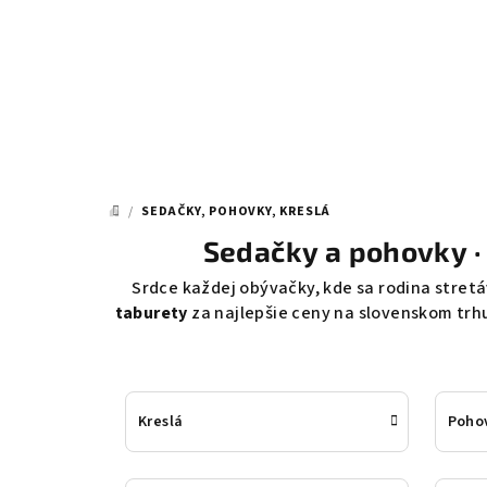
Prejsť
na
obsah
/
SEDAČKY, POHOVKY, KRESLÁ
DOMOV
Sedačky a pohovky 
Srdce každej obývačky, kde sa rodina stre
taburety
za najlepšie ceny na slovenskom trhu
Kreslá
Pohov