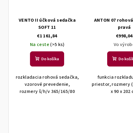
VENTO II účková sedačka
ANTON 07 rohová
SOFT 11
pravá
€1 161,84
€998,04
Na ceste
(>5 ks)
Vo výrob
Do košíka
Do koší
rozkladacia rohová sedačka,
funkcia rozklad
vzorové prevedenie,
priestor, rozmery 
rozmery š/h/v 365/165/80
x 90 x 202