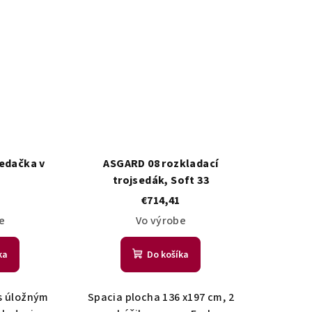
edačka v
ASGARD 08 rozkladací
trojsedák, Soft 33
€714,41
e
Vo výrobe
ka
Do košíka
s úložným
Spacia plocha 136 x197 cm, 2