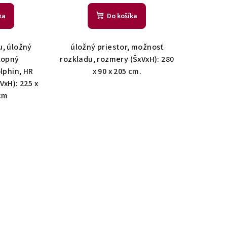
ka
Do košíka
u, úložný
úložný priestor, možnosť
klopný
rozkladu, rozmery (ŠxVxH): 280
phin, HR
x 90 x 205 cm.
VxH): 225 x
 cm