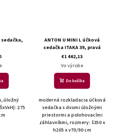
 sedačka,
ANTON U MINI L účková
sedačka ITAKA 39, pravá
0
€1 462,13
e
Vo výrobe
ka
Do košíka
u, úložný
moderná rozkladacia účková
(ŠxVxH): 275
sedačka s dvomi úložnými
 cm
priestormi a polohovacími
záhlavníkmi, rozmery: š350 x
h205 x v70/90 cm