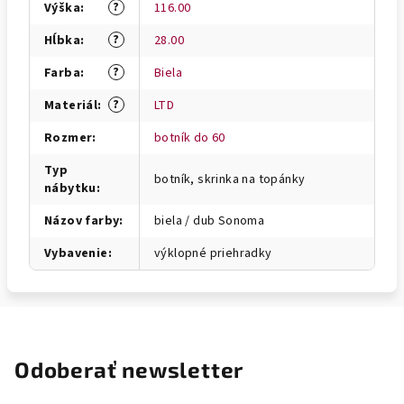
?
Výška
:
116.00
?
Hĺbka
:
28.00
?
Farba
:
Biela
?
Materiál
:
LTD
Rozmer
:
botník do 60
Typ
botník, skrinka na topánky
nábytku
:
Názov farby
:
biela / dub Sonoma
Vybavenie
:
výklopné priehradky
Odoberať newsletter