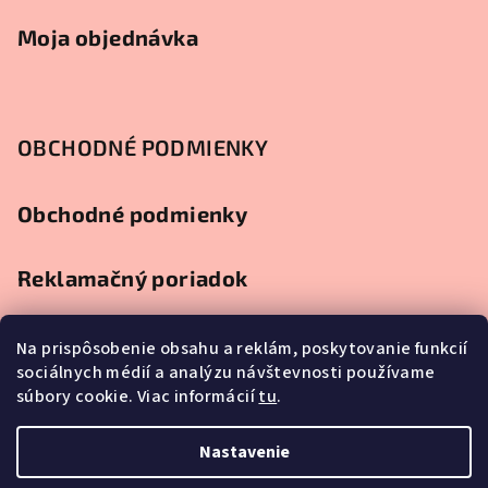
Moja objednávka
OBCHODNÉ PODMIENKY
Obchodné podmienky
Reklamačný poriadok
Ochrana osobných údajov
Na prispôsobenie obsahu a reklám, poskytovanie funkcií
sociálnych médií a analýzu návštevnosti používame
súbory cookie. Viac informácií
tu
.
Splátkový predaj
Nastavenie
Copyright 2026
Najlacnejší nábytok
. Všetky práva vyhradené.