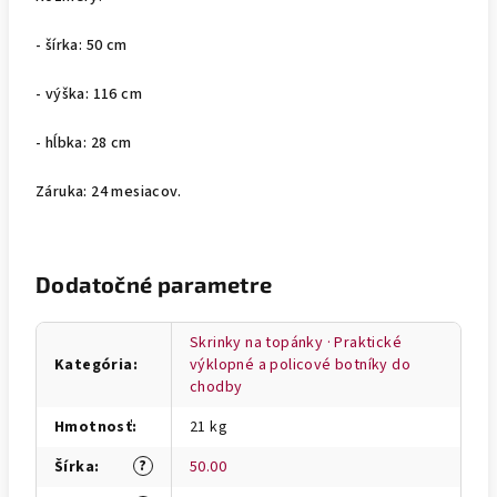
- šírka: 50 cm
- výška: 116 cm
- hĺbka: 28 cm
Záruka: 24 mesiacov.
Dodatočné parametre
Skrinky na topánky · Praktické
Kategória
:
výklopné a policové botníky do
chodby
Hmotnosť
:
21 kg
?
Šírka
:
50.00