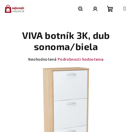
Prejsť
na
obsah
Nákupn
Hľadať
Prihlásenie
VIVA botník 3K, dub
košík
sonoma/biela
Priemerné
Neohodnotené
Podrobnosti hodnotenia
hodnotenie
produktu
je
0,0
z
5
hviezdičiek.