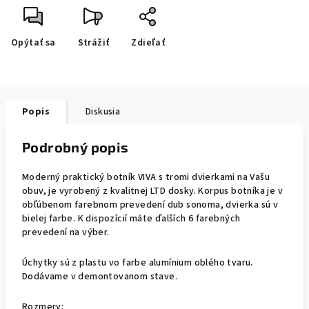
Opýtať sa
Strážiť
Zdieľať
Popis
Diskusia
Podrobný popis
Moderný praktický botník VIVA s tromi dvierkami na Vašu
obuv, je vyrobený z kvalitnej LTD dosky. Korpus botníka je v
obľúbenom farebnom prevedení dub sonoma, dvierka sú v
bielej farbe. K dispozícií máte ďalších 6 farebných
prevedení na výber.
Úchytky sú z plastu vo farbe alumínium oblého tvaru.
Dodávame v demontovanom stave.
Rozmery: