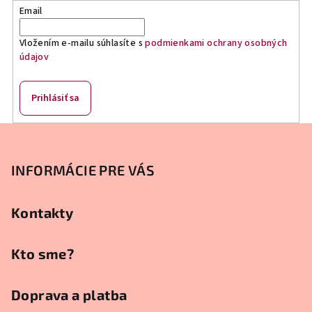
Email
Vložením e-mailu súhlasíte s
podmienkami ochrany osobných
údajov
Prihlásiť sa
Z
á
p
INFORMÁCIE PRE VÁS
ä
t
Kontakty
i
e
Kto sme?
Doprava a platba