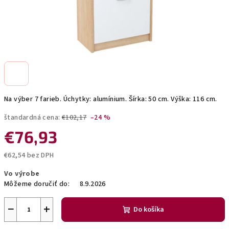
Na výber 7 farieb. Úchytky: alumínium. Šírka: 50 cm. Výška: 116 cm.
štandardná cena:
€102,17
–24 %
€76,93
€62,54 bez DPH
Jednotková
Vo výrobe
cena:
Môžeme doručiť do:
8.9.2026
−
+
Do košíka