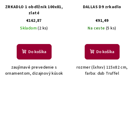
ZRKADLO 1 obdlžnik 100x81,
DALLAS D9 zrkadlo
zlaté
€162,87
€91,49
Skladom
(2 ks)
Na ceste
(5 ks)
Do košíka
Do košíka
zaujímavé prevedenie s
rozmer (šxhxv) 115x82 cm,
ornamentom, dizajnový kúsok
farba: dub Truffel