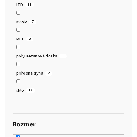
LTD
11
masív
7
MDF
2
polyuretanová doska
1
prírodná dyha
2
sklo
12
Rozmer