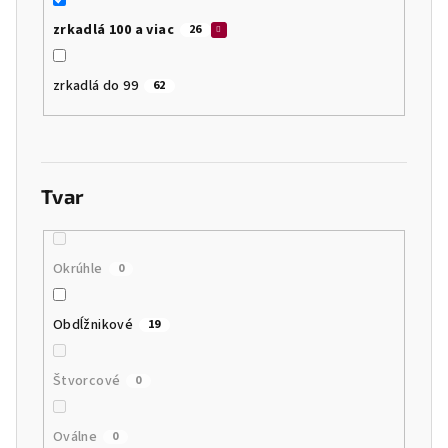
zrkadlá 100 a viac
26
zrkadlá do 99
62
Tvar
Okrúhle
0
Obdĺžnikové
19
Štvorcové
0
Oválne
0