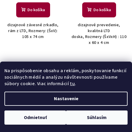
Do košíka
Do košíka
dizajnové závesné zrkadlo,
dizajnové prevedenie,
rám z LTD, Rozmery: (ŠxV):
kvalitná LTD
105 x 74 cm
doska, Rozmery (ŠxVxH) : 110
x 60 x 4 cm
Na prispôsobenie obsahu a reklám, poskytovanie funkcií
sociálnych médií a analýzu návštevnosti používame
súbory cookie. Viac informácií
tu
.
Nastavenie
LONDON 80 zrkadlo, dub
PORTI 80 zrkadlo s rámom
Odmietnuť
Súhlasím
Natura
€150,66
€132,46