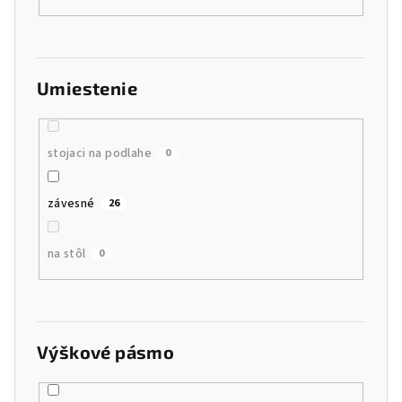
Umiestenie
stojaci na podlahe
0
závesné
26
na stôl
0
Výškové pásmo