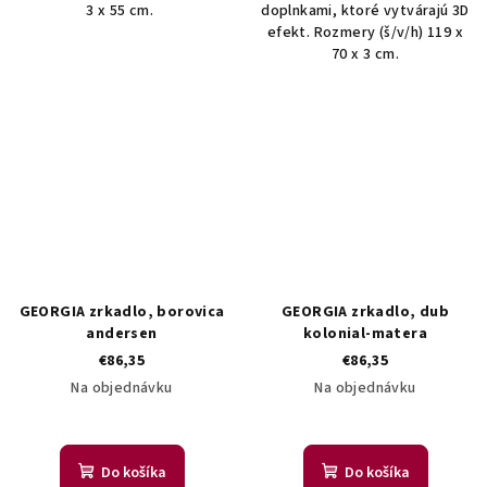
3 x 55 cm.
doplnkami, ktoré vytvárajú 3D
efekt. Rozmery (š/v/h) 119 x
70 x 3 cm.
GEORGIA zrkadlo, borovica
GEORGIA zrkadlo, dub
andersen
kolonial-matera
€86,35
€86,35
Na objednávku
Na objednávku
Do košíka
Do košíka