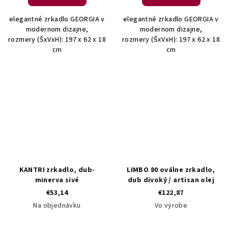
elegantné zrkadlo GEORGIA v
elegantné zrkadlo GEORGIA v
modernom dizajne,
modernom dizajne,
rozmery (ŠxVxH): 197 x 62 x 18
rozmery (ŠxVxH): 197 x 62 x 18
cm
cm
KANTRI zrkadlo, dub-
LIMBO 80 oválne zrkadlo,
minerva sivé
dub divoký / artisan olej
€53,14
€122,87
Na objednávku
Vo výrobe