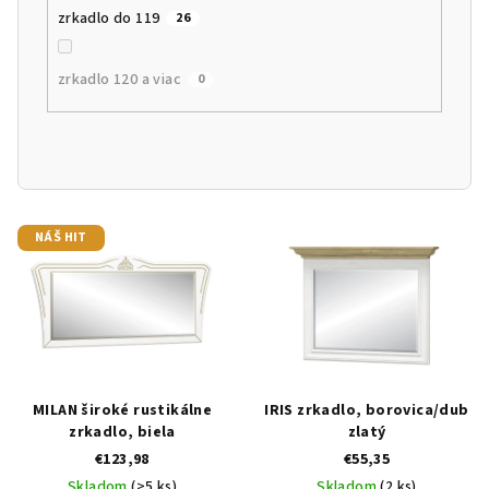
zrkadlo do 119
26
zrkadlo 120 a viac
0
V
NÁŠ HIT
ý
p
i
s
p
r
MILAN široké rustikálne
IRIS zrkadlo, borovica/dub
o
zrkadlo, biela
zlatý
€123,98
€55,35
d
Skladom
(>5 ks)
Skladom
(2 ks)