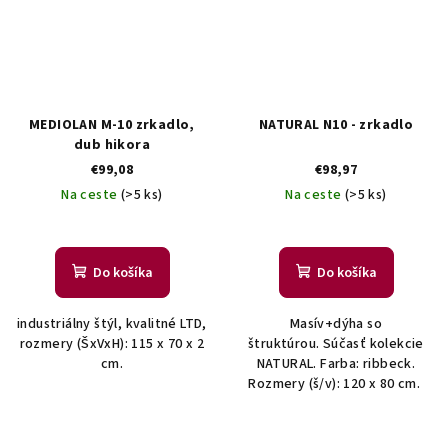
MEDIOLAN M-10 zrkadlo,
NATURAL N10 - zrkadlo
dub hikora
€99,08
€98,97
Na ceste
(>5 ks)
Na ceste
(>5 ks)
Do košíka
Do košíka
industriálny štýl, kvalitné LTD,
Masív+dýha so
rozmery (ŠxVxH): 115 x 70 x 2
štruktúrou. Súčasť kolekcie
cm.
NATURAL. Farba: ribbeck.
Rozmery (š/v): 120 x 80 cm.