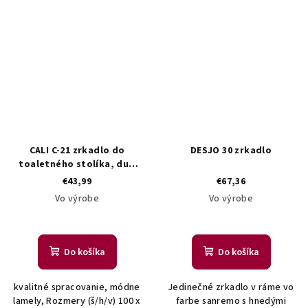
CALI C-21 zrkadlo do
DESJO 30 zrkadlo
toaletného stolíka, dub
artisan
€43,99
€67,36
Vo výrobe
Vo výrobe
Do košíka
Do košíka
kvalitné spracovanie, módne
Jedinečné zrkadlo v ráme vo
lamely, Rozmery (š/h/v) 100 x
farbe sanremo s hnedými