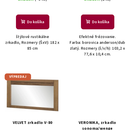
u
k
t
Do košíka
Do košíka
o
v
štýlové rustikálne
Efektné frézovanie.
zrkadlo, Rozmery (ŠxV): 182 x
Farba: borovica anderson/dub
85 cm
zlatý. Rozmery (š/v/h): 103,2 x
77,6 x 10,4 cm.
VÝPREDAJ
VELVET zrkadlo V-80
VERONIKA, zrkadlo
sonoma/wenge