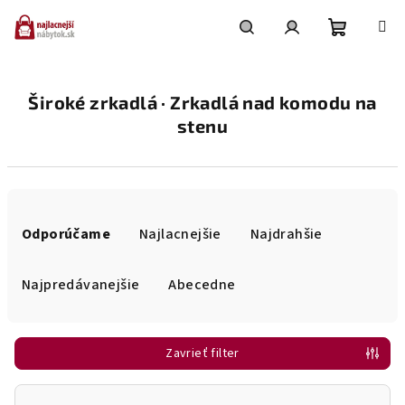
Prejsť
na
obsah
Nákupn
Hľadať
Prihlásenie
Široké zrkadlá · Zrkadlá nad komodu na
košík
stenu
R
a
Odporúčame
Najlacnejšie
Najdrahšie
d
e
Najpredávanejšie
Abecedne
n
i
Zavrieť filter
e
p