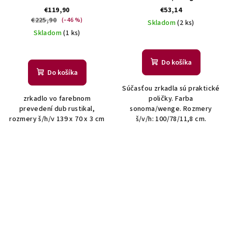
€119,90
€53,14
€225,90
(–46 %)
Skladom
(2 ks)
Skladom
(1 ks)
Do košíka
Do košíka
Súčasťou zrkadla sú praktické
zrkadlo vo farebnom
poličky. Farba
prevedení dub rustikal,
sonoma/wenge. Rozmery
rozmery š/h/v 139 x 70 x 3 cm
š/v/h: 100/78/11,8 cm.