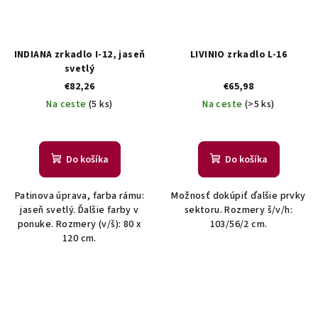
INDIANA zrkadlo I-12, jaseň
LIVINIO zrkadlo L-16
svetlý
€82,26
€65,98
Na ceste
(5 ks)
Na ceste
(>5 ks)
Do košíka
Do košíka
Patinova úprava, farba rámu:
Možnosť dokúpiť ďalšie prvky
jaseň svetlý. Ďalšie farby v
sektoru. Rozmery š/v/h:
ponuke. Rozmery (v/š): 80 x
103/56/2 cm.
120 cm.