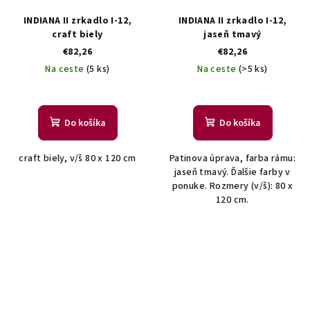
INDIANA II zrkadlo I-12,
INDIANA II zrkadlo I-12,
craft biely
jaseň tmavý
€82,26
€82,26
Na ceste
(5 ks)
Na ceste
(>5 ks)
Do košíka
Do košíka
craft biely, v/š 80 x 120 cm
Patinova úprava, farba rámu:
jaseň tmavý. Ďalšie farby v
ponuke. Rozmery (v/š): 80 x
120 cm.