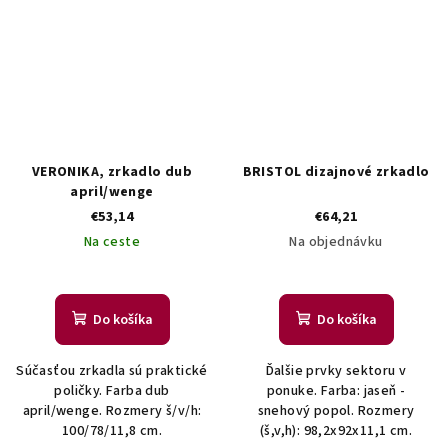
VERONIKA, zrkadlo dub
BRISTOL dizajnové zrkadlo
april/wenge
€53,14
€64,21
Na ceste
Na objednávku
Do košíka
Do košíka
Súčasťou zrkadla sú praktické
Ďalšie prvky sektoru v
poličky. Farba dub
ponuke. Farba: jaseň -
april/wenge. Rozmery š/v/h:
snehový popol. Rozmery
100/78/11,8 cm.
(š,v,h): 98,2x92x11,1 cm.