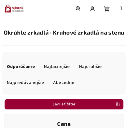
Prejsť
na
obsah
Nákupn
Hľadať
Prihlásenie
Okrúhle zrkadlá · Kruhové zrkadlá na stenu
košík
R
a
Odporúčame
Najlacnejšie
Najdrahšie
d
e
Najpredávanejšie
Abecedne
n
i
Zavrieť filter
e
p
r
Cena