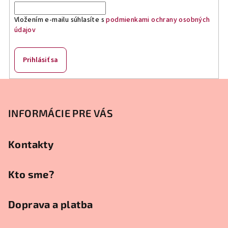
i
Vložením e-mailu súhlasíte s
podmienkami ochrany osobných
e
údajov
p
r
v
Prihlásiť sa
k
y
Z
v
á
ý
p
INFORMÁCIE PRE VÁS
p
ä
i
s
t
Kontakty
u
i
e
Kto sme?
Doprava a platba