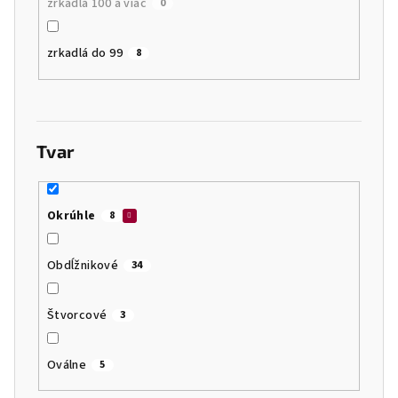
zrkadlá 100 a viac
0
zrkadlá do 99
8
Tvar
Okrúhle
8
Obdĺžnikové
34
Štvorcové
3
Oválne
5