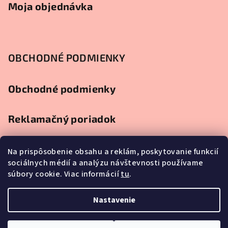
Moja objednávka
OBCHODNÉ PODMIENKY
Obchodné podmienky
Reklamačný poriadok
Ochrana osobných údajov
Na prispôsobenie obsahu a reklám, poskytovanie funkcií
sociálnych médií a analýzu návštevnosti používame
súbory cookie. Viac informácií
tu
.
Splátkový predaj
Nastavenie
Copyright 2026
Najlacnejší nábytok
. Všetky práva vyhradené.
Upraviť nastavenie cookies