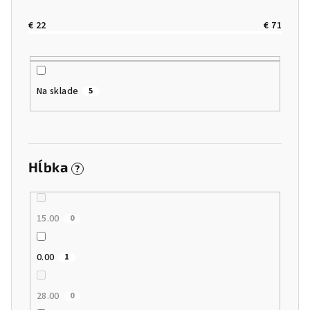
o
d
€
22
€
71
u
k
t
Na sklade
5
o
v
Hĺbka
?
15.00
0
0.00
1
28.00
0