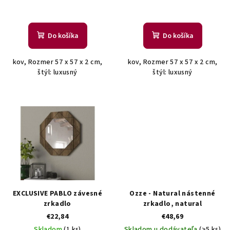
k
t
o
Do košíka
Do košíka
v
kov, Rozmer 57 x 57 x 2 cm,
kov, Rozmer 57 x 57 x 2 cm,
štýl: luxusný
štýl: luxusný
EXCLUSIVE PABLO závesné
Ozze - Natural nástenné
zrkadlo
zrkadlo, natural
€22,84
€48,69
Skladom
(1 ks)
Skladom u dodávateľa
(>5 ks)