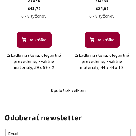
orech
čierna
€41,72
€24,96
6 - 8 týždňov
6 - 8 týždňov
Do košíka
Do košíka
Zrkadlo na stenu, elegantné
Zrkadlo na stenu, elegantné
prevedenie, kvalitné
prevedenie, kvalitné
materiály, 59 x 59 x 2
materiály, 44 x 44 x 1.8
8
položiek celkom
O
v
l
á
Odoberať newsletter
d
a
Email
c