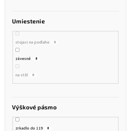
Umiestenie
stojaci na podlahe
0
závesné
8
na stôl
0
Výškové pásmo
zrkadlo do 119
8