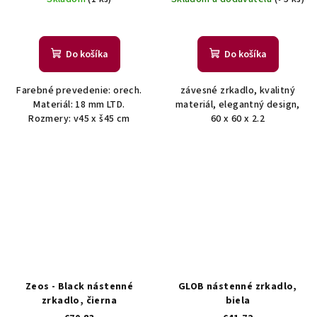
Do košíka
Do košíka
Farebné prevedenie: orech.
závesné zrkadlo, kvalitný
Materiál: 18 mm LTD.
materiál, elegantný design,
Rozmery: v45 x š45 cm
60 x 60 x 2.2
Zeos - Black nástenné
GLOB nástenné zrkadlo,
zrkadlo, čierna
biela