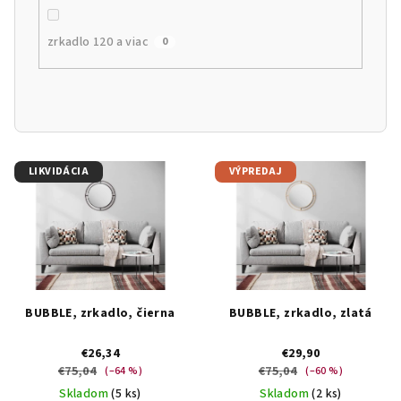
zrkadlo 120 a viac
0
V
LIKVIDÁCIA
VÝPREDAJ
ý
p
i
s
p
r
BUBBLE, zrkadlo, čierna
BUBBLE, zrkadlo, zlatá
o
€26,34
€29,90
d
€75,04
€75,04
(–64 %)
(–60 %)
u
Skladom
(5 ks)
Skladom
(2 ks)