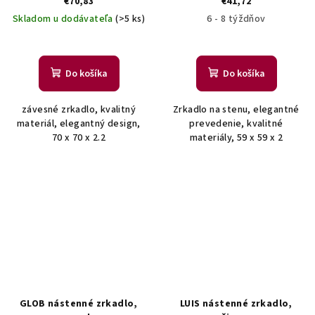
€70,83
€41,72
Skladom u dodávateľa
(>5 ks)
6 - 8 týždňov
Do košíka
Do košíka
závesné zrkadlo, kvalitný
Zrkadlo na stenu, elegantné
materiál, elegantný design,
prevedenie, kvalitné
70 x 70 x 2.2
materiály, 59 x 59 x 2
GLOB nástenné zrkadlo,
LUIS nástenné zrkadlo,