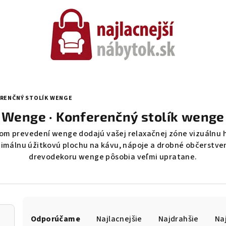
ERENČNÝ STOLÍK WENGE
Wenge · Konferenčný stolík wenge
nom prevedení wenge dodajú vašej relaxačnej zóne vizuálnu h
ptimálnu úžitkovú plochu na kávu, nápoje a drobné občerst
drevodekoru wenge pôsobia veľmi upratane.
R
a
Odporúčame
Najlacnejšie
Najdrahšie
Na