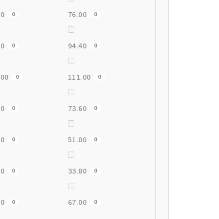
00
76.00
0
0
00
94.40
0
0
.00
111.00
0
0
00
73.60
0
0
50
51.00
0
0
00
33.80
0
0
00
67.00
0
0