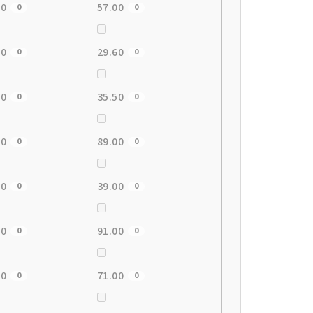
00
57.00
0
0
00
29.60
0
0
00
35.50
0
0
00
89.00
0
0
80
39.00
0
0
00
91.00
0
0
60
71.00
0
0