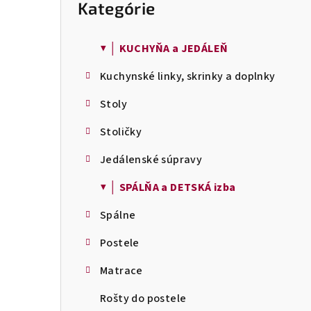
Kategórie
Preskočiť
č
kategórie
n
ý
▼ │ KUCHYŇA a JEDÁLEŇ
p
Kuchynské linky, skrinky a doplnky
a
n
Stoly
e
l
Stoličky
Jedálenské súpravy
▼ │ SPÁLŇA a DETSKÁ izba
Spálne
Postele
Matrace
Rošty do postele