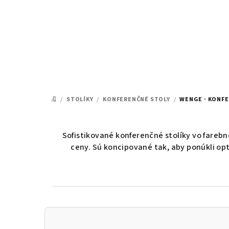
Prejsť
na
obsah
/
STOLÍKY
/
KONFERENČNÉ STOLY
/
WENGE · KONF
DOMOV
Sofistikované konferenčné stolíky vo fareb
ceny. Sú koncipované tak, aby ponúkli o
B
o