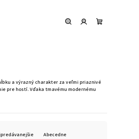
Hľadať
Prihlásenie
Nákupný
košík
ĺbku a výrazný charakter za veľmi priaznivé
venie pre hostí. Vďaka tmavému modernému
jpredávanejšie
Abecedne