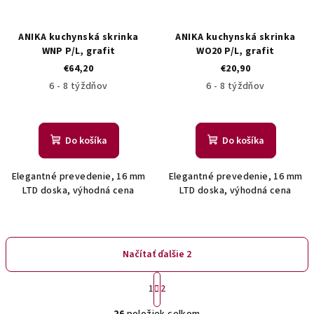
ANIKA kuchynská skrinka
ANIKA kuchynská skrinka
WNP P/L, grafit
WO20 P/L, grafit
€64,20
€20,90
6 - 8 týždňov
6 - 8 týždňov
Do košíka
Do košíka
Elegantné prevedenie, 16 mm
Elegantné prevedenie, 16 mm
LTD doska, výhodná cena
LTD doska, výhodná cena
Načítať ďalšie 2
S
1
2
t
O
r
26
položiek celkom