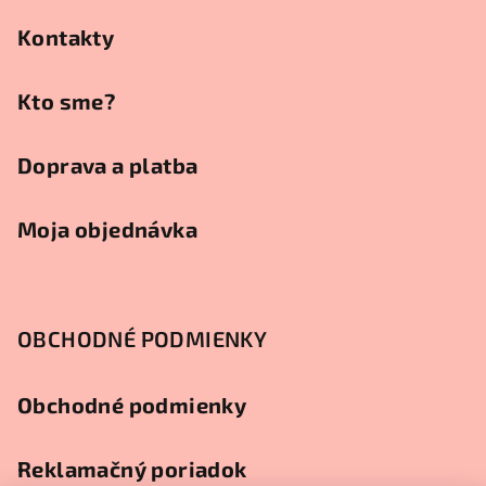
ä
t
Kontakty
i
e
Kto sme?
Doprava a platba
Moja objednávka
OBCHODNÉ PODMIENKY
Obchodné podmienky
Reklamačný poriadok