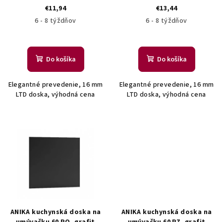
v
€11,94
€13,44
d
6 - 8 týždňov
6 - 8 týždňov
u
k
t
Do košíka
Do košíka
o
v
Elegantné prevedenie, 16 mm
Elegantné prevedenie, 16 mm
LTD doska, výhodná cena
LTD doska, výhodná cena
ANIKA kuchynská doska na
ANIKA kuchynská doska na
umývačku 60 PO, grafit
umývačku 60 PZ, grafit