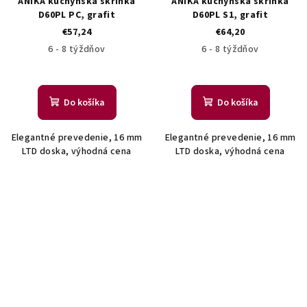
ANIKA kuchynská skrinka
ANIKA kuchynská skrinka
D60PL PC, grafit
D60PL S1, grafit
€57,24
€64,20
6 - 8 týždňov
6 - 8 týždňov
Do košíka
Do košíka
Elegantné prevedenie, 16 mm
Elegantné prevedenie, 16 mm
LTD doska, výhodná cena
LTD doska, výhodná cena