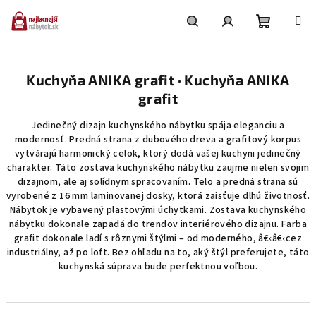
Prejsť
na
obsah
Nákupn
Hľadať
Prihlásenie
Kuchyňa ANIKA grafit · Kuchyňa ANIKA
košík
grafit
Jedinečný dizajn kuchynského nábytku spája eleganciu a
modernosť. Predná strana z dubového dreva a grafitový korpus
vytvárajú harmonický celok, ktorý dodá vašej kuchyni jedinečný
charakter. Táto zostava kuchynského nábytku zaujme nielen svojim
dizajnom, ale aj solídnym spracovaním. Telo a predná strana sú
vyrobené z 16 mm laminovanej dosky, ktorá zaisťuje dlhú životnosť.
Nábytok je vybavený plastovými úchytkami. Zostava kuchynského
nábytku dokonale zapadá do trendov interiérového dizajnu. Farba
grafit dokonale ladí s rôznymi štýlmi – od moderného, â€‹â€‹cez
industriálny, až po loft. Bez ohľadu na to, aký štýl preferujete, táto
kuchynská súprava bude perfektnou voľbou.