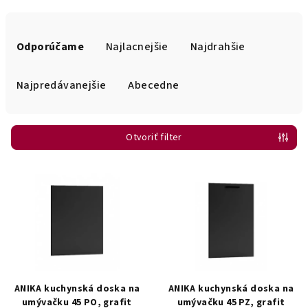
R
a
Odporúčame
Najlacnejšie
Najdrahšie
d
e
Najpredávanejšie
Abecedne
n
i
Otvoriť filter
e
p
V
r
ý
o
p
d
i
u
s
k
p
t
r
ANIKA kuchynská doska na
ANIKA kuchynská doska na
o
o
umývačku 45 PO, grafit
umývačku 45 PZ, grafit