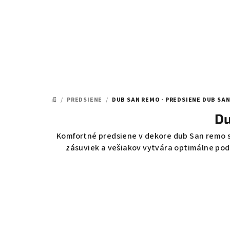
Prejsť
na
obsah
/
PREDSIENE
/
DUB SAN REMO · PREDSIENE DUB SA
DOMOV
Du
Komfortné predsiene v dekore dub San remo sú
zásuviek a vešiakov vytvára optimálne pod