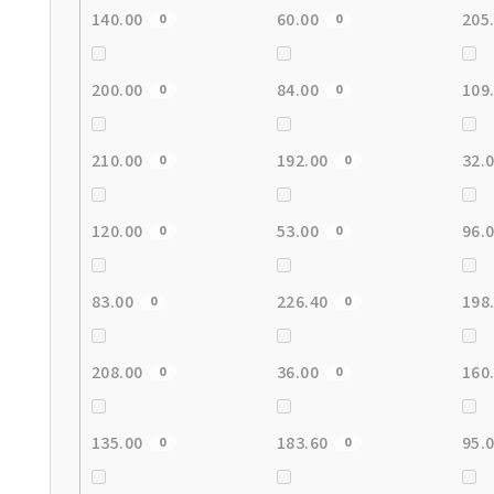
140.00
60.00
205
0
0
200.00
84.00
109
0
0
210.00
192.00
32.
0
0
120.00
53.00
96.
0
0
83.00
226.40
198
0
0
208.00
36.00
160
0
0
135.00
183.60
95.
0
0