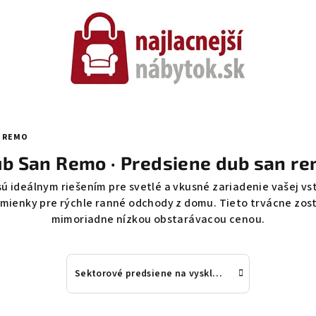
N REMO
b San Remo · Predsiene dub san r
 ideálnym riešením pre svetlé a vkusné zariadenie vašej vs
mienky pre rýchle ranné odchody z domu. Tieto trvácne zost
mimoriadne nízkou obstarávacou cenou.
Sektorové predsiene na vyskladanie