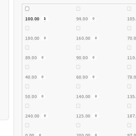
100.00
94.00
105
1
0
180.00
160.00
70.
0
0
89.00
90.00
110
0
0
40.00
60.00
78.
0
0
50.00
140.00
135
0
0
240.00
125.00
187
0
0
0.00
200.00
97.
0
0