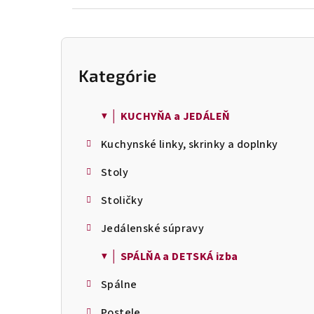
B
o
Kategórie
Preskočiť
č
kategórie
n
ý
▼ │ KUCHYŇA a JEDÁLEŇ
p
Kuchynské linky, skrinky a doplnky
a
n
Stoly
e
l
Stoličky
Jedálenské súpravy
▼ │ SPÁLŇA a DETSKÁ izba
Spálne
Postele