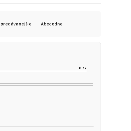
jpredávanejšie
Abecedne
€
77