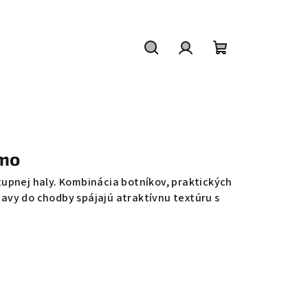
Hľadať
Prihlásenie
Nákupný
košík
emo
tupnej haly. Kombinácia botníkov, praktických
avy do chodby spájajú atraktívnu textúru s