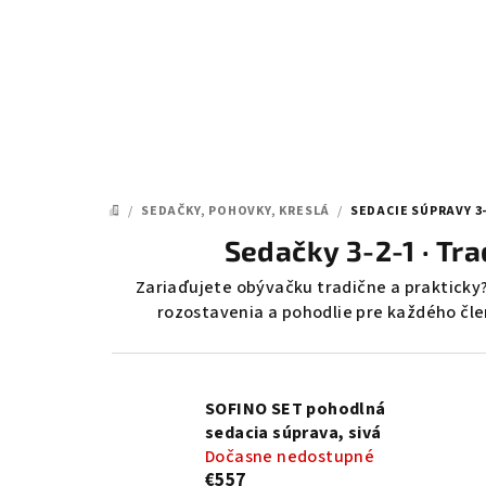
Prejsť
na
obsah
/
SEDAČKY, POHOVKY, KRESLÁ
/
SEDACIE SÚPRAVY 3-
DOMOV
Sedačky 3-2-1 · Tr
Zariaďujete obývačku tradične a prakticky
rozostavenia a pohodlie pre každého čle
SOFINO SET pohodlná
sedacia súprava, sivá
Dočasne nedostupné
€557