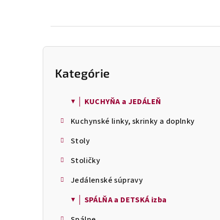
B
o
Kategórie
Preskočiť
č
kategórie
n
ý
▼ │ KUCHYŇA a JEDÁLEŇ
p
Kuchynské linky, skrinky a doplnky
a
n
Stoly
e
l
Stoličky
Jedálenské súpravy
▼ │ SPÁLŇA a DETSKÁ izba
Spálne