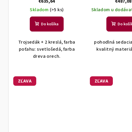
v
k
€635,64
€487,08
t
Skladom
(>5 ks)
Skladom u dodáva
o
v
Do košíka
Do koší
Trojsedák + 2 kreslá, farba
pohodlná sedacia
poťahu: svetlošedá, farba
kvalitný materi
dreva orech.
ZĽAVA
ZĽAVA