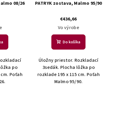
Malmo 08/26
PATRYK zostava, Malmo 95/90
€436,66
e
Vo výrobe
ka
Do košíka
Rozkladací
Úložny priestor. Rozkladací
lôžka po
3sedák. Plocha lôžka po
5 cm. Poťah
rozklade 195 x 115 cm. Poťah
26.
Malmo 95/90.