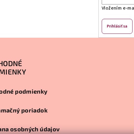
s
Vložením e-mai
u
Prihlásiť sa
HODNÉ
MIENKY
odné podmienky
amačný poriadok
ana osobných údajov