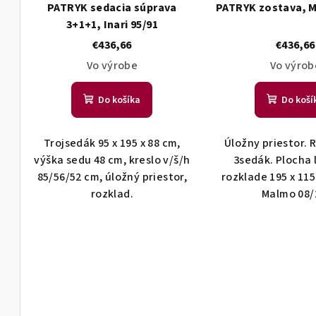
PATRYK sedacia súprava
PATRYK zostava, 
3+1+1, Inari 95/91
€436,66
€436,66
Vo výrobe
Vo výrob
Do košíka
Do koší
Trojsedák 95 x 195 x 88 cm,
Úložny priestor. 
výška sedu 48 cm, kreslo v/š/h
3sedák. Plocha 
85/56/52 cm, úložný priestor,
rozklade 195 x 11
rozklad.
Malmo 08/