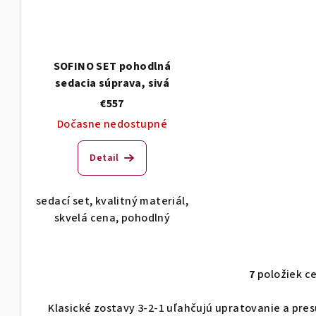
SOFINO SET pohodlná
sedacia súprava, sivá
€557
Dočasne nedostupné
Detail
sedací set, kvalitný materiál,
skvelá cena, pohodlný
7
položiek c
O
v
Klasické zostavy 3-2-1 uľahčujú upratovanie a pre