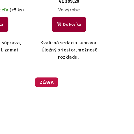
€1 399,20
teľa
(>5 ks)
Vo výrobe
ka
Do košíka
 súprava,
Kvalitná sedacia súprava.
ál, zamat
Úložný priestor, možnosť
rozkladu.
ZĽAVA