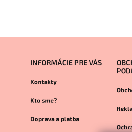
Z
á
INFORMÁCIE PRE VÁS
OBC
p
POD
ä
Kontakty
t
Obch
i
Kto sme?
e
Rekl
Doprava a platba
Ochr