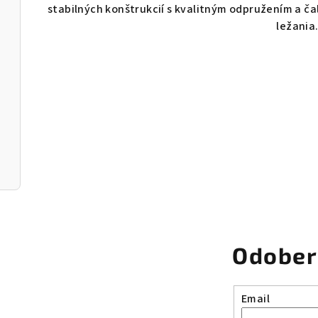
l
stabilných konštrukcií s kvalitným odpružením a č
á
ležania
d
a
c
i
e
p
r
v
k
y
v
Odober
ý
p
Email
i