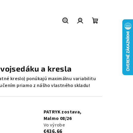
Hľadať
Prihlásenie
Nákupný
košík
dvojsedáku a kresla
tné kreslo) ponúkajú maximálnu variabilitu
ručením priamo z nášho vlastného skladu!
PATRYK zostava,
Malmo 08/26
Vo výrobe
€436,66