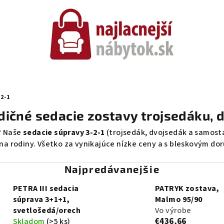
2-1
adičné sedacie zostavy trojsedáku, 
? Naše
sedacie súpravy 3-2-1
(trojsedák, dvojsedák a samosta
na rodiny. Všetko za vynikajúce nízke ceny a s bleskovým do
Najpredávanejšie
PETRA III sedacia
PATRYK zostava,
súprava 3+1+1,
Malmo 95/90
svetlošedá/orech
Vo výrobe
€436,66
Skladom
(>5 ks)