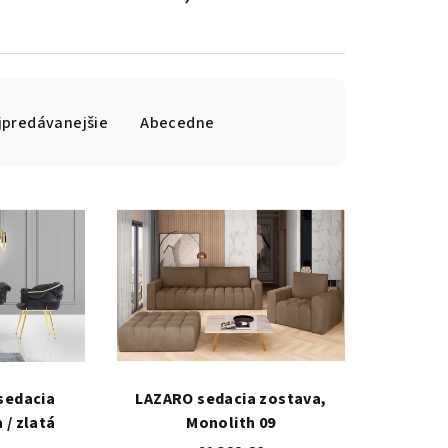
jpredávanejšie
Abecedne
sedacia
LAZARO sedacia zostava,
 / zlatá
Monolith 09