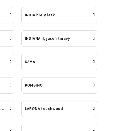
INDIA biely lesk
INDIANA II, jaseň tmavý
KAMA
KOMBINO
LARONA sibiu larche/sonoma trufe
LARONA touchwood