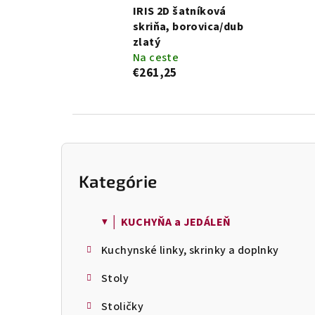
IRIS 2D šatníková
skriňa, borovica/dub
zlatý
Na ceste
€261,25
B
o
Kategórie
Preskočiť
č
kategórie
n
ý
▼ │ KUCHYŇA a JEDÁLEŇ
p
Kuchynské linky, skrinky a doplnky
a
n
Stoly
e
l
Stoličky