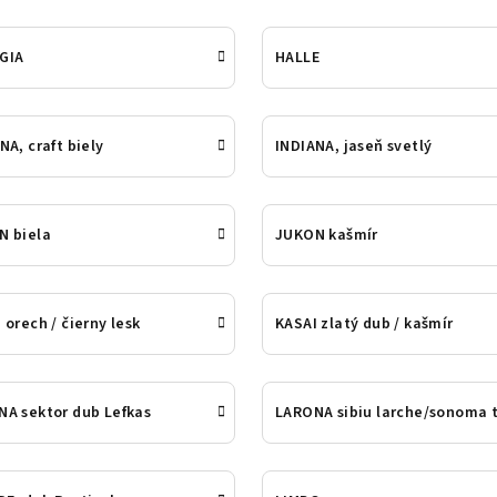
GIA
HALLE
NA, craft biely
INDIANA, jaseň svetlý
N biela
JUKON kašmír
 orech / čierny lesk
KASAI zlatý dub / kašmír
A sektor dub Lefkas