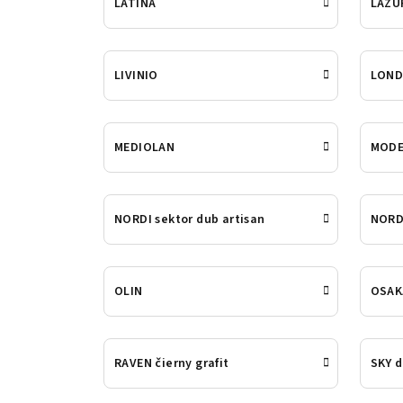
LATINA
LAZUR
LIVINIO
LOND
MEDIOLAN
MOD
NORDI sektor dub artisan
NORD
OLIN
OSAK
RAVEN čierny grafit
SKY d