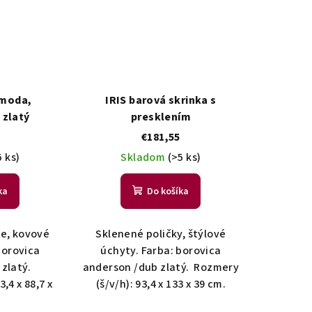
omoda,
IRIS barová skrinka s
 zlatý
presklením
€181,55
5 ks)
Skladom
(>5 ks)
ka
Do košíka
ie, kovové
Sklenené poličky, štýlové
borovica
úchyty. Farba: borovica
zlatý.
anderson /dub zlatý. Rozmery
,4 x 88,7 x
(š/v/h): 93,4 x 133 x 39 cm.