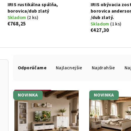
IRIS rustikálna spálňa,
IRIS obývacia zos
borovica/dub zlatý
borovica anderso
Skladom
(2 ks)
/dub zlatý.
€768,25
Skladom
(1 ks)
€427,30
R
a
Odporúčame
Najlacnejšie
Najdrahšie
Na
d
e
n
i
V
NOVINKA
NOVINKA
Otvoriť filter
e
ý
p
p
r
i
o
s
d
p