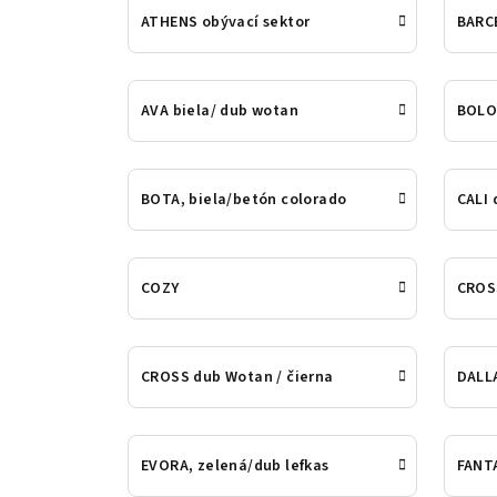
ATHENS obývací sektor
BARC
AVA biela/ dub wotan
BOLO
BOTA, biela/betón colorado
CALI 
COZY
CROSS
CROSS dub Wotan / čierna
DALL
EVORA, zelená/dub lefkas
FANTA