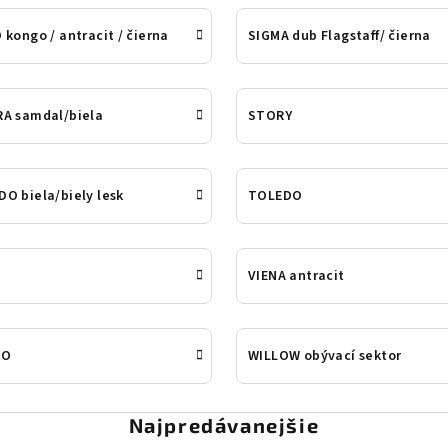
 kongo / antracit / čierna
SIGMA dub Flagstaff/ čierna
RA samdal/biela
STORY
O biela/biely lesk
TOLEDO
VIENA antracit
RO
WILLOW obývací sektor
Najpredávanejšie