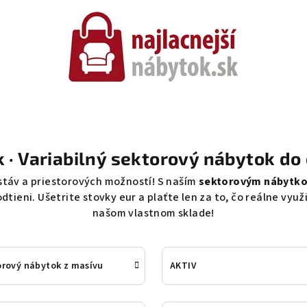
 · Variabilný sektorový nábytok do
stáv a priestorových možností! S naším
sektorovým nábytk
 odtieni. Ušetrite stovky eur a plaťte len za to, čo reálne vyu
našom vlastnom sklade!
rový nábytok z masívu
AKTIV