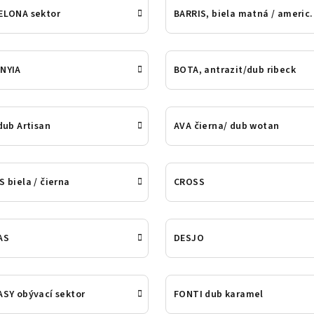
ELONA sektor
BARRIS, biela
NYIA
BOTA, antrazit/dub ribeck
dub Artisan
AVA čierna/ dub wotan
 biela / čierna
CROSS
AS
DESJO
SY obývací sektor
FONTI dub karamel