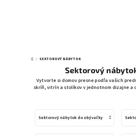
Prejsť
na
obsah
/
SEKTOROVÝ NÁBYTOK
DOMOV
Sektorový nábytok
Vytvorte si domov presne podľa vašich pred
skríň, vitrín a stolíkov v jednotnom dizajne a
Sektorový nábytok do obývačky
Sekto