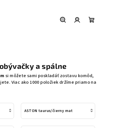
Hľadať
Prihlásenie
Nákupný
košík
 obývačky a spálne
om
si môžete sami poskladáť zostavu komôd,
žijete. Viac ako 1000 položiek držíme priamo na
ASTON taurus/čierny mat