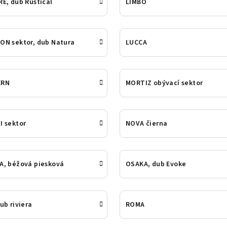
E, dub Rustical
LIMBO
ON sektor, dub Natura
LUCCA
ERN
MORTIZ obývací sektor
I sektor
NOVA čierna
A, béžová piesková
OSAKA, dub Evoke
ub riviera
ROMA