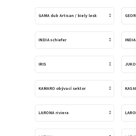
GAMA dub Artisan / biely lesk
GEOR
INDIA schiefer
INDIA
IRIS
JUKO
KAMARO obývací sektor
KASAI
LARONA riviera
LARON