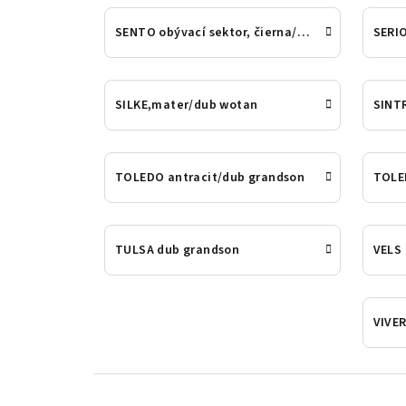
SENTO obývací sektor, čierna/dub
SERIO
SILKE,mater/dub wotan
SINT
TOLEDO antracit/dub grandson
TOLED
TULSA dub grandson
VELS
VIVE