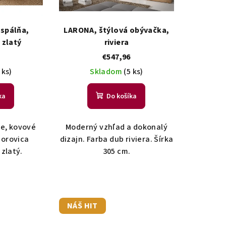
 spálňa,
LARONA, štýlová obývačka,
 zlatý
riviera
€547,96
 ks)
Skladom
(5 ks)
ka
Do košíka
ie, kovové
Moderný vzhľad a dokonalý
borovica
dizajn. Farba dub riviera. Šírka
zlatý.
305 cm.
NÁŠ HIT