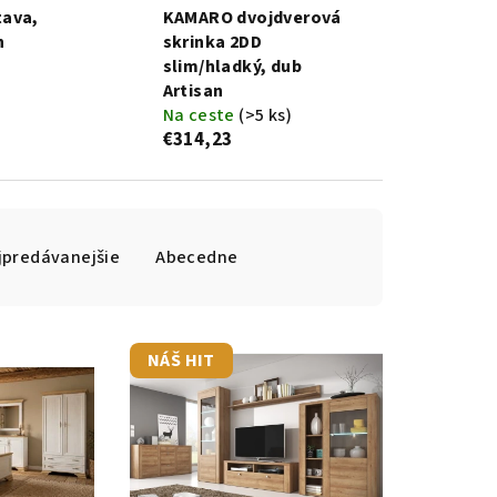
tava,
KAMARO dvojdverová
n
skrinka 2DD
slim/hladký, dub
Artisan
Na ceste
(>5 ks)
€314,23
jpredávanejšie
Abecedne
NÁŠ HIT