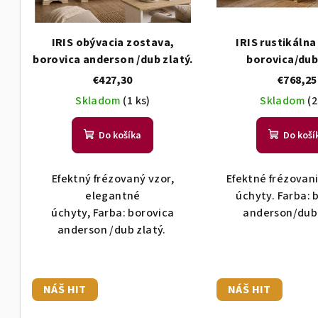
u
r
k
o
IRIS obývacia zostava,
IRIS rustikálna
t
d
borovica anderson /dub zlatý.
borovica/dub
o
u
v
k
€427,30
€768,25
t
Skladom
(1 ks)
Skladom
(2
o
v
Do košíka
Do koší
Efektný frézovaný vzor,
Efektné frézovan
elegantné
úchyty. Farba: 
úchyty, Farba: borovica
anderson/dub 
anderson /dub zlatý.
NÁŠ HIT
NÁŠ HIT