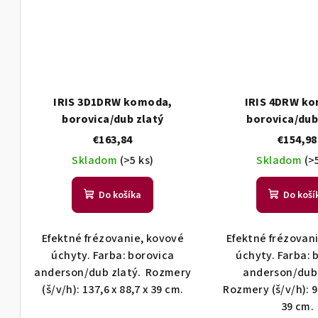
IRIS 3D1DRW komoda,
IRIS 4DRW k
borovica/dub zlatý
borovica/dub
€163,84
€154,98
Skladom
(>5 ks)
Skladom
(>
Do košíka
Do koší
Efektné frézovanie, kovové
Efektné frézovan
úchyty. Farba: borovica
úchyty. Farba: 
anderson/dub zlatý. Rozmery
anderson/dub 
(š/v/h): 137,6 x 88,7 x 39 cm.
Rozmery (š/v/h): 93
39 cm.