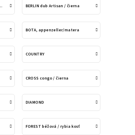
 matná / americký o
BERLIN dub Artisan / čierna
BOTA, appenzeller/matera
COUNTRY
CROSS congo / čierna
DIAMOND
FOREST béžová / rybia kosť