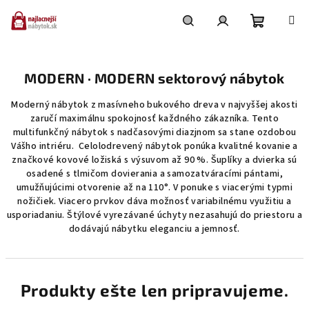
Prejsť
na
obsah
Nákupn
Hľadať
Prihlásenie
MODERN · MODERN sektorový nábytok
košík
Moderný nábytok z masívneho bukového dreva v najvyššej akosti
zaručí maximálnu spokojnosť každného zákazníka. Tento
multifunkčný nábytok s nadčasovými diazjnom sa stane ozdobou
Vášho intriéru. Celolodrevený nábytok ponúka kvalitné kovanie a
značkové kovové ložiská s výsuvom až 90 %. Šuplíky a dvierka sú
osadené s tlmičom dovierania a samozatváracími pántami,
umužňujúcimi otvorenie až na 110°. V ponuke s viacerými typmi
nožičiek. Viacero prvkov dáva možnosť variabilnému využitiu a
usporiadaniu. Štýlové vyrezávané úchyty nezasahujú do priestoru a
dodávajú nábytku eleganciu a jemnosť.
Produkty ešte len pripravujeme.