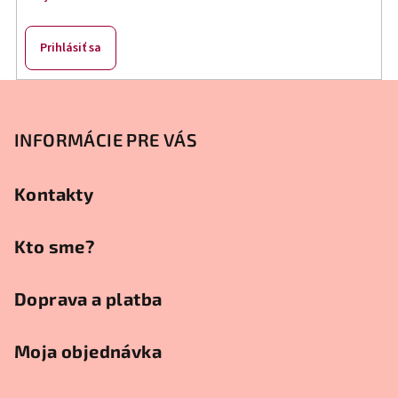
Prihlásiť sa
Z
á
p
INFORMÁCIE PRE VÁS
ä
t
Kontakty
i
e
Kto sme?
Doprava a platba
Moja objednávka