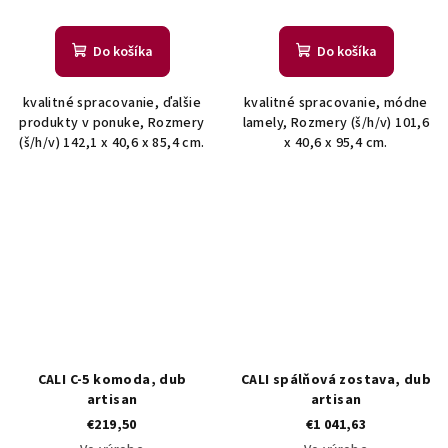
Do košíka
Do košíka
kvalitné spracovanie, ďalšie
kvalitné spracovanie, módne
produkty v ponuke, Rozmery
lamely, Rozmery (š/h/v) 101,6
(š/h/v) 142,1 x 40,6 x 85,4 cm.
x 40,6 x 95,4 cm.
CALI C-5 komoda, dub
CALI spálňová zostava, dub
artisan
artisan
€219,50
€1 041,63