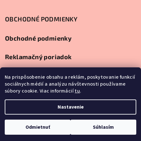
OBCHODNÉ PODMIENKY
Obchodné podmienky
Reklamačný poriadok
Ochrana osobných údajov
Na prispôsobenie obsahu a reklám, poskytovanie funkcií
sociálnych médií a analýzu návštevnosti používame
súbory cookie. Viac informácií
tu
.
Splátkový predaj
Nastavenie
Copyright 2026
Najlacnejší nábytok
. Všetky práva vyhradené.
Upraviť nastavenie cookies
Odmietnuť
Súhlasím
Vytvoril Shoptet