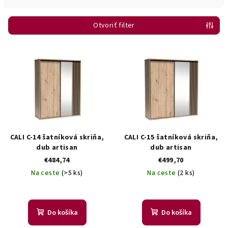
n
i
Otvoriť filter
e
p
V
r
ý
o
p
d
i
u
s
k
p
t
r
CALI C-14 šatníková skriňa,
CALI C-15 šatníková skriňa,
o
o
dub artisan
dub artisan
v
€484,74
€499,70
d
Na ceste
(>5 ks)
Na ceste
(2 ks)
u
k
t
Do košíka
Do košíka
o