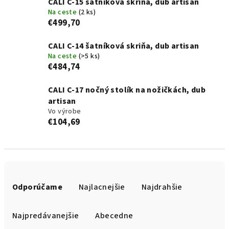
CALI C-15 šatníková skriňa, dub artisan
Na ceste
(2 ks)
€499,70
CALI C-14 šatníková skriňa, dub artisan
Na ceste
(>5 ks)
€484,74
CALI C-17 nočný stolík na nožičkách, dub
artisan
Vo výrobe
€104,69
R
a
Odporúčame
Najlacnejšie
Najdrahšie
d
e
Najpredávanejšie
Abecedne