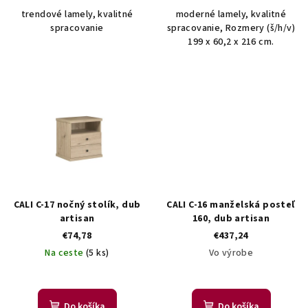
v
trendové lamely, kvalitné
moderné lamely, kvalitné
spracovanie
spracovanie, Rozmery (š/h/v)
199 x 60,2 x 216 cm.
CALI C-17 nočný stolík, dub
CALI C-16 manželská posteľ
artisan
160, dub artisan
€74,78
€437,24
Na ceste
(5 ks)
Vo výrobe
Do košíka
Do košíka