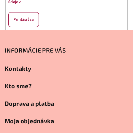
údajov
p
r
v
Prihlásiť sa
k
y
Z
v
á
ý
p
INFORMÁCIE PRE VÁS
p
ä
i
s
t
Kontakty
u
i
e
Kto sme?
Doprava a platba
Moja objednávka