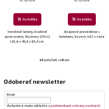
Vo výrobe
Vo výrobe
Do košíka
Do košíka
trendové lamely, kvalitné
dizajnové prevedenie s
spracovanie, Rozmery (š/h/v)
lamelami, kovový rošt v cene
101,6 x 40,6 x 85,4 cm.
10
položiek celkom
O
v
l
á
Odoberať newsletter
d
a
Email
c
i
Vložením e-mailu súhlasíte s
podmienkami ochrany osobných
e