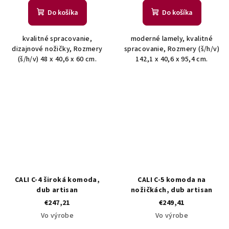
Do košíka
Do košíka
kvalitné spracovanie,
moderné lamely, kvalitné
dizajnové nožičky, Rozmery
spracovanie, Rozmery (š/h/v)
(š/h/v) 48 x 40,6 x 60 cm.
142,1 x 40,6 x 95,4 cm.
CALI C-4 široká komoda,
CALI C-5 komoda na
dub artisan
nožičkách, dub artisan
€247,21
€249,41
Vo výrobe
Vo výrobe