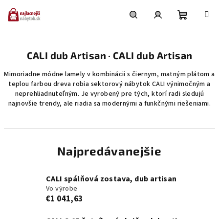
Prejsť
na
obsah
Nákupn
Hľadať
Prihlásenie
CALI dub Artisan · CALI dub Artisan
košík
Mimoriadne módne lamely v kombinácii s čiernym, matným plátom a
teplou farbou dreva robia sektorový nábytok CALI výnimočným a
neprehliadnuteľným. Je vyrobený pre tých, ktorí radi sledujú
najnovšie trendy, ale riadia sa modernými a funkčnými riešeniami.
Najpredávanejšie
CALI spálňová zostava, dub artisan
Vo výrobe
€1 041,63